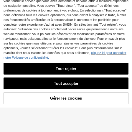
vous fournir le service que vous avez demandé et de vous offrir la meilleure expérience
ller et à coller, bloc-notes auto-adh
de navigation possible. Vous pouvez "Tout rejeter", "Tout accepter" ou définir vos
ésif de style accordéon, 300 feuille
préférences de cookies à tout moment à votre choix. En sélectionnant "Tout accepter",
s, fournitures scolaires et de bureau
nous définirons tous les cookies optionnels, qui nous aident à analyser le trafic, à offrir
des fonctionnalités améliorées et à personnaliser le contenu et les publicités pour
100 feuilles de notes adhésives tra
compléter votre expérience d'achat avec SHEIN. En sélectionnant "Tout rejeter", vous
nsparentes colorées - 3 tailles diffé
3
Dès
,26€
rentes, notes adhésives transparent
autorisez l'utilisation des cookies strictement nécessaires qui permettent à notre site
es imperméables auto-adhésives, c
web de fonctionner. Vous pouvez les désactiver en modifiant les paramètres de votre
onvenant pour les livres, les notes, l
navigateur, mais cela peut affecter le fonctionnement du site web. Pour en savoir plus
es mémos, etc., notes adhésives vis
sur les cookies que nous utilisons et pour ajuster vos paramètres de cookies
ibles, convenant pour l'école, le bur
optionnels, veuillez sélectionner "Gérer les cookies". Pour plus d'informations sur la
eau et la rentrée scolaire.
manière dont nous traitons les données que nous collectons,
cliquez ici pour consulter
notre Politique de confidentialité.
Tout rejeter
Notes adhésives en forme de cœur
rose pur, feuilles de mémo en forme
2
Dès
,97€
de cœur vierges et inscriptibles pou
Tout accepter
r agenda, message, rappel & décora
tion de fête, fournitures scolaires
Gérer les cookies
AJOUTER AU PANIER
100 pièces/paquet Bloc-notes de c
ouleurs assorties, couleurs aléatoire
3
,48€