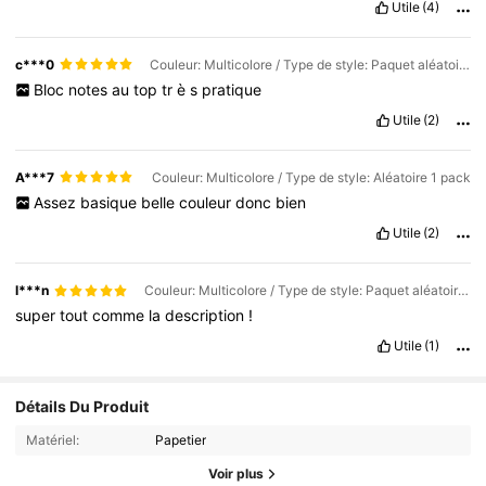
Utile
(4)
c***0
Couleur: Multicolore / Type de style: Paquet aléatoire de 5
Bloc
notes
au
top
tr
è
s
pratique
Utile
(2)
A***7
Couleur: Multicolore / Type de style: Aléatoire 1 pack
Assez
basique
belle
couleur
donc
bien
Utile
(2)
l***n
Couleur: Multicolore / Type de style: Paquet aléatoire de 5
super
tout
comme
la
description
!
Utile
(1)
Détails Du Produit
Matériel:
Papetier
Voir plus