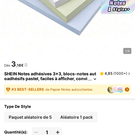
1/9
3
,18€
Dès
SHEIN Notes adhésives 3x3, blocs-notes aut
4,85
(
1000+
)
oadhésifs pastel, faciles à afficher, convi
ent pour la maison, le bureau, l'école, 1/5
de bloc (100 feuilles/bloc)
#
3
BEST-SELLERS
de Papier Notes autocollantes
Type De Style
Paquet aléatoire de 5
Aléatoire 1 pack
Quantité(s):