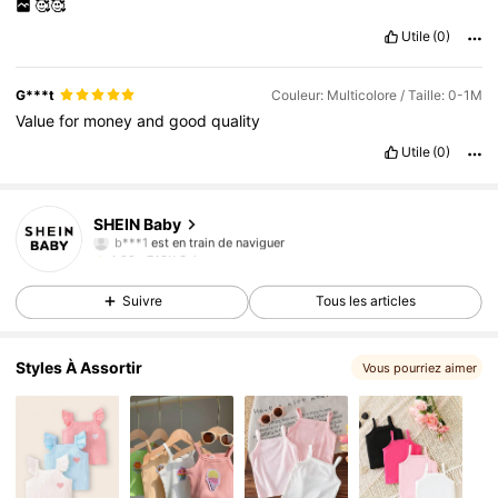
🥰🥰
Utile
(0)
G***t
Couleur: Multicolore / Taille: 0-1M
Value
for
money
and
good
quality
Utile
(0)
743K Suiveurs
4,92
SHEIN Baby
b***1
est en train de naviguer
743K Suiveurs
4,92
743K Suiveurs
4,92
Suivre
Tous les articles
743K Suiveurs
4,92
743K Suiveurs
4,92
Styles À Assortir
Vous pourriez aimer
743K Suiveurs
4,92
743K Suiveurs
4,92
743K Suiveurs
4,92