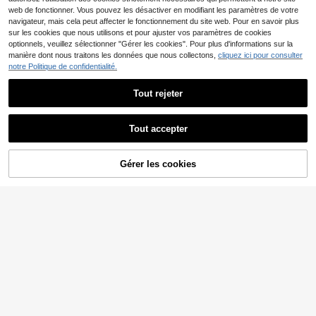
web de fonctionner. Vous pouvez les désactiver en modifiant les paramètres de votre
navigateur, mais cela peut affecter le fonctionnement du site web. Pour en savoir plus
sur les cookies que nous utilisons et pour ajuster vos paramètres de cookies
optionnels, veuillez sélectionner "Gérer les cookies". Pour plus d'informations sur la
manière dont nous traitons les données que nous collectons,
cliquez ici pour consulter
notre Politique de confidentialité.
Tout rejeter
Tout accepter
9
Lullasweet
SHEIN Nouvelle arrivée d'automne
Bebeilu
Gérer les cookies
AJOUTER AU PANIER
Top rayé contrasté pour bébé nouv
7
Ensemble nouveau-né motif ours, s
,20€
eau-né, vêtements décontractés po
weat-shirt à manches longues avec
7
ur bébé avec broderie d'ours migno
Dès
,11€
-5%
7,49€
col polo contrasté et pantalon d'hiv
nne, doux et confortable, avec bout
er
ons sur l'épaule pour un enfilage fa
cile