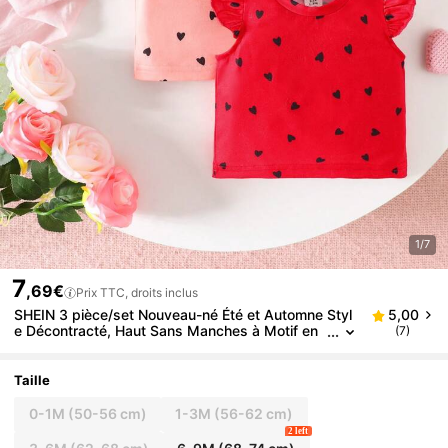
1/7
7
,69€
Prix TTC, droits inclus
SHEIN 3 pièce/set Nouveau-né Été et Automne Styl
5,00
e Décontracté, Haut Sans Manches à Motif en
(7)
Forme de Cœur
Taille
0-1M
(50-56 cm)
1-3M
(56-62 cm)
2 left