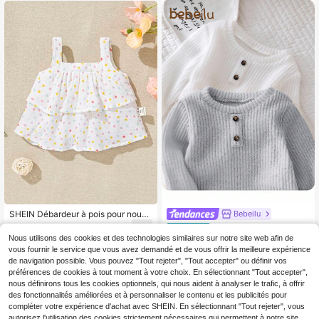
ment : Top et pantalon)
SHEIN Débardeur à pois pour nouve
Bebeilu
au-né fille avec garniture à volants
6
SHEIN 2 pièces Ensembl
Entrepôt UE
,29€
e automne/hiver pour bébé garçon/f
Nous utilisons des cookies et des technologies similaires sur notre site web afin de
7
,99€
ille nouveau-né gris et blanc, pull c
vous fournir le service que vous avez demandé et de vous offrir la meilleure expérience
ol rond manches longues texturé tri
de navigation possible. Vous pouvez "Tout rejeter", "Tout accepter" ou définir vos
coté côtelé, boutons décoratifs vint
préférences de cookies à tout moment à votre choix. En sélectionnant "Tout accepter",
age casual de base, polyvalent et él
nous définirons tous les cookies optionnels, qui nous aident à analyser le trafic, à offrir
égant pour la maison et les sorties
des fonctionnalités améliorées et à personnaliser le contenu et les publicités pour
compléter votre expérience d'achat avec SHEIN. En sélectionnant "Tout rejeter", vous
autorisez l'utilisation des cookies strictement nécessaires qui permettent à notre site