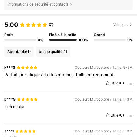
Informations de sécurité et contacts
5,00
(7)
Voir plus
Petit
Fidèle à la taille
Grand
0%
100%
0%
Abordable
(1)
bonne qualité
(1)
k***3
Couleur: Multicolore / Taille: 6-9M
Parfait
,
identique
à
la
description
.
Taille
correctement
Utile
(0)
b***9
Couleur: Multicolore / Taille: 1-3M
Tr
è
s
jolie
Utile
(0)
s***l
Couleur: Multicolore / Taille: 1-3M