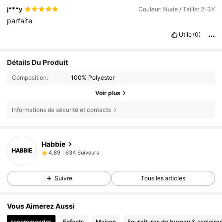
j***y
Couleur: Nude / Taille: 2-3Y
parfaite
Utile
(0)
Détails Du Produit
Composition:
100% Polyester
Voir plus
Informations de sécurité et contacts
63K Suiveurs
4,89
Habbie
63K Suiveurs
4,89
f***2
est en train de naviguer
63K Suiveurs
4,89
Suivre
Tous les articles
63K Suiveurs
4,89
63K Suiveurs
4,89
Vous Aimerez Aussi
recommander
Enfants
Maison
Fournitures de bureau & scolaire