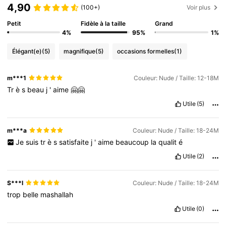
4,90
(100+)
Voir plus
Petit
Fidèle à la taille
Grand
4%
95%
1%
Élégant(e)
(5)
magnifique
(5)
occasions formelles
(1)
m***1
Couleur: Nude / Taille: 12-18M
Tr
è
s
beau
j
'
aime
🤗🤗
Utile
(5)
m***a
Couleur: Nude / Taille: 18-24M
Je
suis
tr
è
s
satisfaite
j
'
aime
beaucoup
la
qualit
é
Utile
(2)
S***l
Couleur: Nude / Taille: 18-24M
trop
belle
mashallah
Utile
(0)