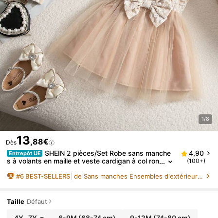
1/8
13
,88€
Dès
SHEIN 2 pièces/Set Robe sans manche
4,90
Entrepôt UE
s à volants en maille et veste cardigan à col ron
(100+)
d pour filles tout-petits beige, style vintage élé
#
6
BEST-SELLERS
de Sans manches Ensembles d'extérieur pour bébé fi
gant pour anniversaire
Taille
Défaut
4Y
-
7Y
6-9M
(68-74 cm)
9-12M
(74-80 cm)