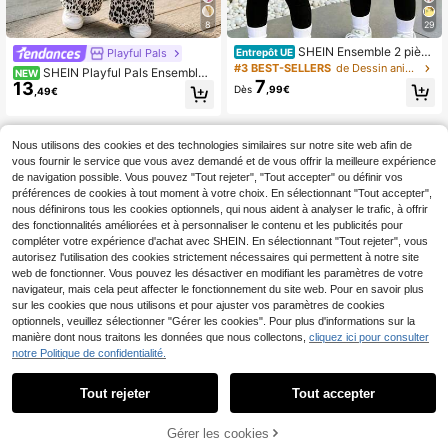
8
29
SHEIN Ensemble 2 pièce
Playful Pals
Entrepôt UE
s/set pour bébé fille, mode décontra
#3 BEST-SELLERS
de Dessin animé Ensembles de t-shirts pour bébé fi
SHEIN Playful Pals Ensemble
NEW
ctée et polyvalente pour le printem
7
13
2 pièces pour bébé fille, t-shirt trico
Dès
,99€
,49€
ps et l'été, ensemble t-shirt pour no
té et pantalon droit, Top col rond im
urrisson et tout-petit, Top jaune citr
primé nœud et pantalon long imprim
on mignon et doux avec motif de pe
é nœud, automne/hiver, blanc crèm
tite abeille de dessin animé et fleur,
e, thermique, tenue de mode sportiv
Nous utilisons des cookies et des technologies similaires sur notre site web afin de
t-shirt ample à col rond et manches
e
vous fournir le service que vous avez demandé et de vous offrir la meilleure expérience
courtes et leggings noirs, ensemble
de vêtements printemps-été, tenue
de navigation possible. Vous pouvez "Tout rejeter", "Tout accepter" ou définir vos
décontractée pour sorties, rentrée s
préférences de cookies à tout moment à votre choix. En sélectionnant "Tout accepter",
colaire et fêtes
nous définirons tous les cookies optionnels, qui nous aident à analyser le trafic, à offrir
des fonctionnalités améliorées et à personnaliser le contenu et les publicités pour
compléter votre expérience d'achat avec SHEIN. En sélectionnant "Tout rejeter", vous
autorisez l'utilisation des cookies strictement nécessaires qui permettent à notre site
web de fonctionner. Vous pouvez les désactiver en modifiant les paramètres de votre
navigateur, mais cela peut affecter le fonctionnement du site web. Pour en savoir plus
sur les cookies que nous utilisons et pour ajuster vos paramètres de cookies
optionnels, veuillez sélectionner "Gérer les cookies". Pour plus d'informations sur la
manière dont nous traitons les données que nous collectons,
cliquez ici pour consulter
notre Politique de confidentialité.
Tout rejeter
Tout accepter
Gérer les cookies
CRAQUEZ DES MAINTENANT
AJOUTER AU PANIER