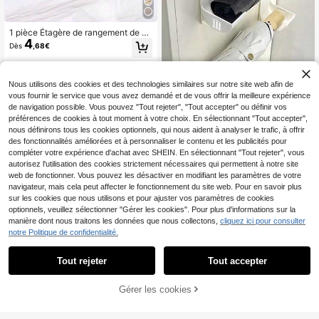
1 pièce Étagère de rangement de cu
4
isine en acier inoxydable, deux styl
Dès
,68€
es pour le séchage des plats, des b
aguettes et des bols avec un suppo
rt à vaisselle intégré pour les éviers
et les armoires, égouttoir de cuisine,
Nous utilisons des cookies et des technologies similaires sur notre site web afin de
or de Noël
vous fournir le service que vous avez demandé et de vous offrir la meilleure expérience
de navigation possible. Vous pouvez "Tout rejeter", "Tout accepter" ou définir vos
préférences de cookies à tout moment à votre choix. En sélectionnant "Tout accepter",
nous définirons tous les cookies optionnels, qui nous aident à analyser le trafic, à offrir
2/4 pièces Support réglable pour sa
des fonctionnalités améliorées et à personnaliser le contenu et les publicités pour
3
c poubelle, convient pour ranger les
compléter votre expérience d'achat avec SHEIN. En sélectionnant "Tout rejeter", vous
Dès
,64€
sacs poubelle, le film étirable, les pa
autorisez l'utilisation des cookies strictement nécessaires qui permettent à notre site
rapluies, les rouleaux à pâtisserie et
web de fonctionner. Vous pouvez les désactiver en modifiant les paramètres de votre
autres articles. Étagère de rangeme
navigateur, mais cela peut affecter le fonctionnement du site web. Pour en savoir plus
nt de cuisine, organisateur d'évier, o
sur les cookies que nous utilisons et pour ajuster vos paramètres de cookies
rganisateur d'armoire, organisation
de cuisine, ustensiles de cuisine, ré
optionnels, veuillez sélectionner "Gérer les cookies". Pour plus d'informations sur la
cipient de rangement de cuisine, ca
manière dont nous traitons les données que nous collectons,
cliquez ici pour consulter
deau pour la fête des mères, organi
HOUSHELIF 1 pièce Éta
Entrepôt UE
notre Politique de confidentialité.
sation de la maison pour la Saint-Va
gère de rangement à double niveau
#1 BEST-SELLERS
de Organisateurs sous évier
lentin, organisation du Ramadan, ac
pour évier, 1 pièce Étagère de range
10
,95€
cessoires de chambre à coucher
Tout rejeter
Tout accepter
ment pour espaces étroits, Étagère
de rangement multifonction pour év
ier, Convient pour les tiroirs de salle
Gérer les cookies
de bain et de cuisine
AJOUTER AU PANIER