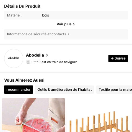
Détails Du Produit
Matériel:
bois
Voir plus
Informations de sécurité et contacts
Abodelia
59K Suiveurs
4,87
Suivre
u***9
est en train de naviguer
59K Suiveurs
4,87
59K Suiveurs
4,87
Vous Aimerez Aussi
59K Suiveurs
4,87
recommander
Outils & amélioration de l'habitat
Textile pour la mais
59K Suiveurs
4,87
59K Suiveurs
4,87
59K Suiveurs
4,87
59K Suiveurs
4,87
59K Suiveurs
4,87