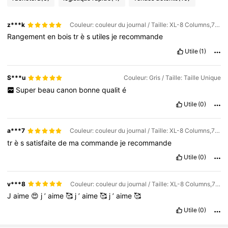
z***k
Couleur: couleur du journal / Taille: XL-8 Columns,7 grids 31CM
Rangement
en
bois
tr
è
s
utiles
je
recommande
Utile
(1)
S***u
Couleur: Gris / Taille: Taille Unique
Super
beau
canon
bonne
qualit
é
Utile
(0)
a***7
Couleur: couleur du journal / Taille: XL-8 Columns,7 grids 31CM
tr
è
s
satisfaite
de
ma
commande
je
recommande
Utile
(0)
v***8
Couleur: couleur du journal / Taille: XL-8 Columns,7 grids 31CM
J
aime
😍
j
’
aime
🥰
j
’
aime
🥰
j
’
aime
🥰
Utile
(0)