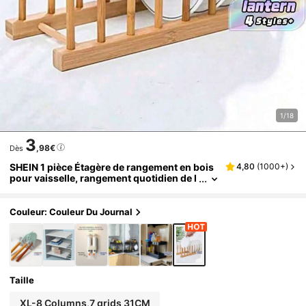
1/18
3
,98€
Dès
SHEIN 1 pièce Étagère de rangement en bois
4,80
(
1000+
)
pour vaisselle, rangement quotidien de l
oisirs à la maison. Les matériaux en bois
sont susceptibles de se casser ; veuillez man
ipuler avec précaution ! 24 cm - 31 cm
Couleur: Couleur Du Journal
Taille
XL-8 Columns,7 grids 31CM