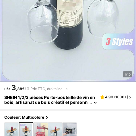
1/10
3
,88€
Prix TTC, droits inclus
Dès
SHEIN 1/2/3 pièces Porte-bouteille de vin en
4,90
(
1000+
)
bois, artisanat de bois créatif et personn
alisé, cadeau idéal pour les amateurs de
vin, accessoire de bar - peut accueillir 1 bout
eille et 2 verres
Couleur: Multicolore