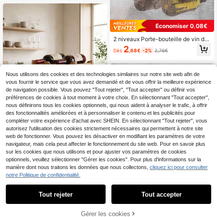
deau parfait pour les amateurs de bi
ère
Économiser 0,08€
2 niveaux Porte-bouteille de vin de
bureau, support de bouteille de vin
2
Dès
,68€
-2%
2,76€
en métal minimaliste, casier de rang
ement pour bouteilles de vin, boîte
de rangement pour bouteilles de vi
n, pour ranger les bouteilles de vin,
Nous utilisons des cookies et des technologies similaires sur notre site web afin de
support de porte-bouteille parfait, p
vous fournir le service que vous avez demandé et de vous offrir la meilleure expérience
résentoir de vin de bureau, décorati
de navigation possible. Vous pouvez "Tout rejeter", "Tout accepter" ou définir vos
on de cuisine et de maison, access
préférences de cookies à tout moment à votre choix. En sélectionnant "Tout accepter",
oires de cuisine, cadeau idéal pour l
nous définirons tous les cookies optionnels, qui nous aident à analyser le trafic, à offrir
es amateurs de vin, convient pour l
es armoires, les caves à vin, les bar
des fonctionnalités améliorées et à personnaliser le contenu et les publicités pour
s, les garde-manger et les armoires
compléter votre expérience d'achat avec SHEIN. En sélectionnant "Tout rejeter", vous
de stockage.
autorisez l'utilisation des cookies strictement nécessaires qui permettent à notre site
web de fonctionner. Vous pouvez les désactiver en modifiant les paramètres de votre
navigateur, mais cela peut affecter le fonctionnement du site web. Pour en savoir plus
Porte-bouteille de vin sur pied en b
sur les cookies que nous utilisons et pour ajuster vos paramètres de cookies
ambou avec capacité de 9/12 boute
18
optionnels, veuillez sélectionner "Gérer les cookies". Pour plus d'informations sur la
,74€
illes, design à 3 niveaux avec plate
manière dont nous traitons les données que nous collectons,
cliquez ici pour consulter
au supérieur, convient pour le stock
notre Politique de confidentialité.
age de vin dans les cuisines, les res
taurants et les bars.
Tout rejeter
Tout accepter
1/2/3 pièces Porte-bouteille de vin
Gérer les cookies
AJOUTER AU PANIER
en bois, peut contenir 1 bouteille et
7 restant