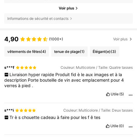
Voir plus
Informations de sécurité et contacts
4,90
(1000+)
Voir plus
vêtements de fêtes
(4)
tenue de plage
(1)
Élégant(e)
(3)
s***f
Couleur: Multicolore / Taille: Quatre tasses
Livraison
hyper
rapide
Produit
fid
è
le
aux
images
et
à
la
description
Porte
bouteille
de
vin
avec
emplacement
pour
4
verres
à
pied
.
Utile
(5)
s***i
Couleur: Multicolore / Taille: Deux tasses
Tr
è
s
chouette
cadeau
à
faire
pour
les
f
ê
tes
Utile
(0)