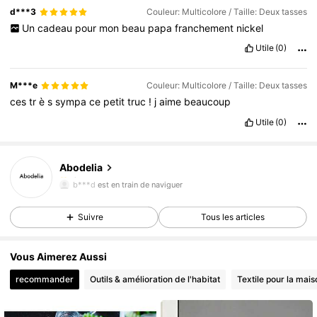
d***3
Couleur: Multicolore / Taille: Deux tasses
Un
cadeau
pour
mon
beau
papa
franchement
nickel
Utile
(0)
M***e
Couleur: Multicolore / Taille: Deux tasses
ces
tr
è
s
sympa
ce
petit
truc
!
j
aime
beaucoup
Utile
(0)
59K Suiveurs
4,87
Abodelia
59K Suiveurs
4,87
b***d
est en train de naviguer
59K Suiveurs
4,87
Suivre
Tous les articles
59K Suiveurs
4,87
59K Suiveurs
4,87
Vous Aimerez Aussi
59K Suiveurs
4,87
recommander
Outils & amélioration de l'habitat
Textile pour la mais
59K Suiveurs
4,87
59K Suiveurs
4,87