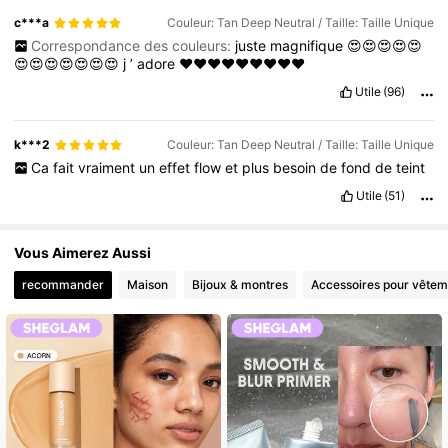
c***a
Couleur: Tan Deep Neutral / Taille: Taille Unique
Correspondance des couleurs:
juste
magnifique
😍😍😍😍😍
😍😍😍😍😍😍😍
j
’
adore
❤️❤️❤️❤️❤️❤️❤️❤️❤️
Utile
(96)
k***2
Couleur: Tan Deep Neutral / Taille: Taille Unique
Ca
fait
vraiment
un
effet
flow
et
plus
besoin
de
fond
de
teint
Utile
(51)
Vous Aimerez Aussi
recommander
Maison
Bijoux & montres
Accessoires pour vêtem