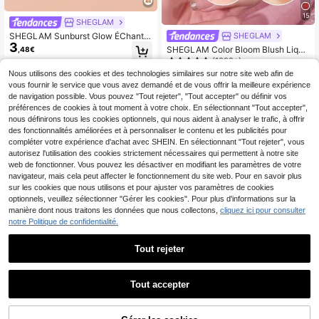
15
SHEGLAM
SHEGLAM Sunburst Glow ÉChantill
SHEGLAM
3
on Mixer-Medium Marque De Beaut
SHEGLAM Color Bloom Blush Liqui
,48€
é CosméTique Maquillage Pour Fe
de-Orange Peel Rouge Marque De
(1000+)
mmes Et Filles
Beauté CosméTique Maquillage Po
6
Nous utilisons des cookies et des technologies similaires sur notre site web afin de
,88€
ur Femmes Et Filles
vous fournir le service que vous avez demandé et de vous offrir la meilleure expérience
de navigation possible. Vous pouvez "Tout rejeter", "Tout accepter" ou définir vos
préférences de cookies à tout moment à votre choix. En sélectionnant "Tout accepter",
nous définirons tous les cookies optionnels, qui nous aident à analyser le trafic, à offrir
des fonctionnalités améliorées et à personnaliser le contenu et les publicités pour
compléter votre expérience d'achat avec SHEIN. En sélectionnant "Tout rejeter", vous
autorisez l'utilisation des cookies strictement nécessaires qui permettent à notre site
web de fonctionner. Vous pouvez les désactiver en modifiant les paramètres de votre
navigateur, mais cela peut affecter le fonctionnement du site web. Pour en savoir plus
sur les cookies que nous utilisons et pour ajuster vos paramètres de cookies
optionnels, veuillez sélectionner "Gérer les cookies". Pour plus d'informations sur la
manière dont nous traitons les données que nous collectons,
cliquez ici pour consulter
notre Politique de confidentialité.
35
Tout rejeter
Économiser 1,05€
Tout accepter
SHEGLAM
SHEGLAM Dew & Done Teint Teint
6
é Spf20-Peach Marque De Beauté
SHEGLAM
,29€
-14%
7,34€