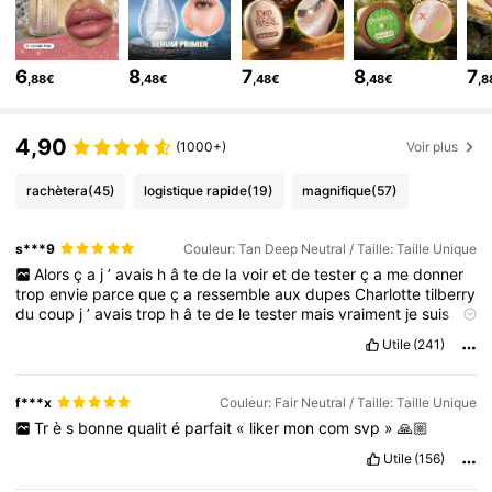
4.7M Suiveurs
4,91
4.7M Suiveurs
4,91
6
8
7
8
7
4.7M Suiveurs
4,91
,88€
,48€
,48€
,48€
,8
4.7M Suiveurs
4,91
4,90
(1000+)
Voir plus
rachètera
(45)
logistique rapide
(19)
magnifique
(57)
s***9
Couleur: Tan Deep Neutral / Taille: Taille Unique
Alors
ç
a
j
’
avais
h
â
te
de
la
voir
et
de
tester
ç
a
me
donner
trop
envie
parce
que
ç
a
ressemble
aux
dupes
Charlotte
tilberry
du
coup
j
’
avais
trop
h
â
te
de
le
tester
mais
vraiment
je
suis
pas
d
éç
u
comme
on
dit
rapport
qualit
é
prix
c
’
est
tr
è
s
bien
Utile
(241)
tr
è
s
bien
la
chance
magnifique
le
laisser
il
est
magnifique
franchement
j
’
ai
rien
à
dire
mais
j
’
avais
trop
h
â
te
de
faire
ce
commentaire
l
à.
Parce
que
le
produit
ne
m
’
as
pas
d
éç
u
😍‼️
f***x
Couleur: Fair Neutral / Taille: Taille Unique
Je
sais
pas
c
’
est
qui
qui
a
cr
éé
ç
a
pour
moi
merci
en
fait
j
’
Tr
è
s
bonne
qualit
é
parfait
«
liker
mon
com
svp
»
🙏🏼
adore
magnifique
obs
é
d
é
j
’
adore
je
vais
acheter
ç
a
souvent
je
recommande
de
ouf
enfoncer
les
meufs
Utile
(156)