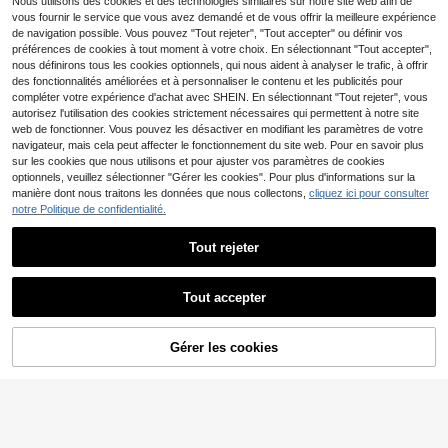
Nous utilisons des cookies et des technologies similaires sur notre site web afin de
2
e, manche durable, portable et facil
Dès
,45€
2,46€
vous fournir le service que vous avez demandé et de vous offrir la meilleure expérience
e à nettoyer, outil de réparation des
de navigation possible. Vous pouvez "Tout rejeter", "Tout accepter" ou définir vos
pieds, gommage des talons, outil pr
préférences de cookies à tout moment à votre choix. En sélectionnant "Tout accepter",
ofessionnel de soin des pieds à dom
icile, parfait pour éliminer les callosi
nous définirons tous les cookies optionnels, qui nous aident à analyser le trafic, à offrir
tés et la peau craquelée, grattoir po
des fonctionnalités améliorées et à personnaliser le contenu et les publicités pour
ur les pieds, outil de soin des pieds,
compléter votre expérience d'achat avec SHEIN. En sélectionnant "Tout rejeter", vous
retrait des callosités, rentrée scolair
autorisez l'utilisation des cookies strictement nécessaires qui permettent à notre site
e, décoration intérieure, fournitures
web de fonctionner. Vous pouvez les désactiver en modifiant les paramètres de votre
pour la maison, essentiels pour la m
navigateur, mais cela peut affecter le fonctionnement du site web. Pour en savoir plus
aison, cadeau pour les femmes, cad
sur les cookies que nous utilisons et pour ajuster vos paramètres de cookies
eau pour les hommes, cadeau pour l
a mère, cadeau pour le père, cadea
optionnels, veuillez sélectionner "Gérer les cookies". Pour plus d'informations sur la
u pour le grand-père, cadeau pour l
manière dont nous traitons les données que nous collectons,
cliquez ici pour consulter
a grand-mère
notre Politique de confidentialité.
Tout rejeter
SHEGLAM
Tout accepter
SHEGLAM [3Pcs] Fall In Line Peel-
Off Lip Liner Stain Ensemble Marqu
9
,85€
e De Beauté CosméTique Maquillag
HANDAIYAN
e Pour Femmes Et Filles
Gérer les cookies
AJOUTER AU PANIER
HANDAIYAN Ensemble de gloss à lè
vres mat, imperméable et sans tach
#2 BEST-SELLERS
de Matte Coffrets pour les lèvres
es, ensemble de maquillage mat po
(1000+)
pulaire 6 pièces, ensemble de gloss
8
et de glaçage à lèvres (2,5ml*6) - ré
,00€
duit les ridules des lèvres, taches à l
èvres, convient pour la mode Y2K,