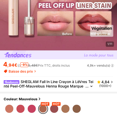
1/11
4
,94€
-9%
5,48€
Prix TTC, droits inclus
4,9k+ vendu(s)
Baisse des prix
SHEGLAM Fall In Line Crayon à LèVres Tei
4,84
nté Peel-Off-Mauvelous Henna Rouge Marque
(1000+)
De Beauté CosméTique Maquillage Pour Femme
s Et Filles
Couleur: Mauvelous