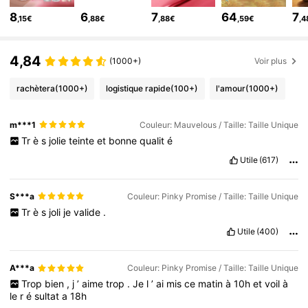
4.7M Suiveurs
4,91
8
6
7
64
7
,15€
,88€
,88€
,59€
,4
4.7M Suiveurs
4,91
4,84
(1000+)
Voir plus
rachètera
(1000+)
logistique rapide
(100+)
l'amour
(1000+)
m***1
Couleur: Mauvelous / Taille: Taille Unique
Tr
è
s
jolie
teinte
et
bonne
qualit
é
Utile
(617)
S***a
Couleur: Pinky Promise / Taille: Taille Unique
Tr
è
s
joli
je
valide
.
Utile
(400)
A***a
Couleur: Pinky Promise / Taille: Taille Unique
Trop
bien
,
j
’
aime
trop
.
Je
l
’
ai
mis
ce
matin
à
10h
et
voil
à
le
r
é
sultat
a
18h