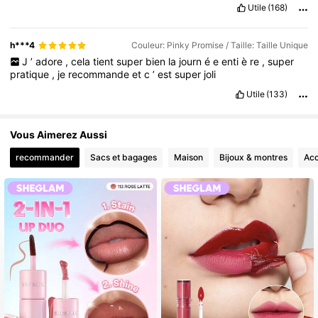
Utile
(168)
h***4
Couleur: Pinky Promise / Taille: Taille Unique
J
’
adore
,
cela
tient
super
bien
la
journ
é
e
enti
è
re
,
super
pratique
,
je
recommande
et
c
’
est
super
joli
Utile
(133)
Vous Aimerez Aussi
recommander
Sacs et bagages
Maison
Bijoux & montres
Acc