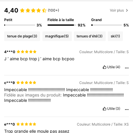
4,40
(100+)
Voir plus
Petit
Fidèle à la taille
Grand
3%
92%
5%
tenue de plage
(3)
magnifique
(5)
tenues d'été
(3)
ski
(1)
4***0
Couleur: Multicolore / Taille: S
J
’
aime
bcp
trop
j
’
aime
bcp
bcpoo
Utile
(4)
c***9
Couleur: Multicolore / Taille: S
Impeccable
!!!!!!!!!!!!!!!!!!!!!!!!!!!!!!!
Impeccable
!!!!!!!!!!!!!!!!!!!
Fidèle aux images du produit:
Impeccable
!!!!!!!!!!!!!!!!!!!!!!!!!!!!!!!
Impeccable
!!!!!!!!!!!!!!!!!!!
Utile
(3)
e***0
Couleur: Multicolore / Taille: XS
Trop
grande
elle
moule
pas
assez