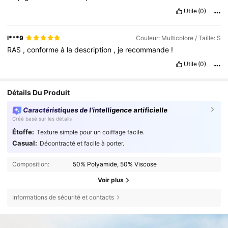
Utile
(0)
l***9
Couleur: Multicolore / Taille: S
RAS
,
conforme
à
la
description
,
je
recommande
!
Utile
(0)
Détails Du Produit
Caractéristiques de l'intelligence artificielle
Créé basé sur les détails
Étoffe:
Texture simple pour un coiffage facile.
Casual:
Décontracté et facile à porter.
Composition:
50% Polyamide, 50% Viscose
Voir plus
Informations de sécurité et contacts