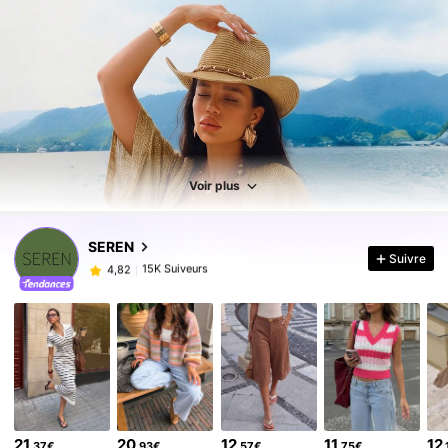
Voir plus
15K Suiveurs
4,82
SEREN
15K Suiveurs
4,82
Suivre
s***4
est en train de naviguer
15K Suiveurs
4,82
15K Suiveurs
4,82
15K Suiveurs
4,82
15K Suiveurs
4,82
15K Suiveurs
4,82
15K Suiveurs
4,82
21
20
12
11
12
,37€
,93€
,57€
,75€