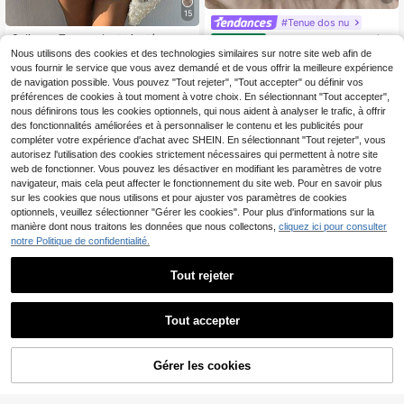
15
#Tenue dos nu
Selianne Top moulant tricoté sans
Soleia Robe en tricot à e
Entrepôt UE
manches et dos nu avec dégradé p
ncolure bain de soleil dos nu avec v
Nous utilisons des cookies et des technologies similaires sur notre site web afin de
12
11
,49€
Dès
,99€
our femmes
olants, idéale pour les vacances
vous fournir le service que vous avez demandé et de vous offrir la meilleure expérience
de navigation possible. Vous pouvez "Tout rejeter", "Tout accepter" ou définir vos
préférences de cookies à tout moment à votre choix. En sélectionnant "Tout accepter",
nous définirons tous les cookies optionnels, qui nous aident à analyser le trafic, à offrir
des fonctionnalités améliorées et à personnaliser le contenu et les publicités pour
compléter votre expérience d'achat avec SHEIN. En sélectionnant "Tout rejeter", vous
autorisez l'utilisation des cookies strictement nécessaires qui permettent à notre site
web de fonctionner. Vous pouvez les désactiver en modifiant les paramètres de votre
navigateur, mais cela peut affecter le fonctionnement du site web. Pour en savoir plus
sur les cookies que nous utilisons et pour ajuster vos paramètres de cookies
optionnels, veuillez sélectionner "Gérer les cookies". Pour plus d'informations sur la
manière dont nous traitons les données que nous collectons,
cliquez ici pour consulter
notre Politique de confidentialité.
Tout rejeter
Tout accepter
#Jeux de couleurs
NYA SZN
Gérer les cookies
AJOUTER AU PANIER
Athîral Pantalon tricoté
NYA SZN Top TUBE PULL MULTIC
Entrepôt UE
décontracté à taille coulissante ave
OLORE
#3 BEST-SELLERS
de Long Pantalon pull pour femme
34 restant
c imprimé rayures bicolores, pour l'a