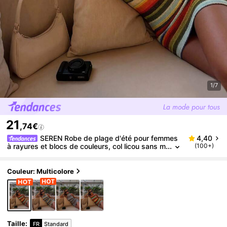
1/7
21
,74€
SEREN Robe de plage d'été pour femmes
4,40
à rayures et blocs de couleurs, col licou sans m
(100+)
anches, robes de soirée élégantes pour femme
s, robes d'été pour femmes, hauts de sortie
Couleur: Multicolore
Taille
:
FR
Standard