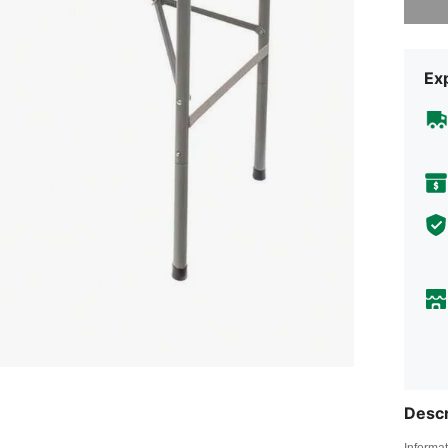
Exp
Descr
Informat