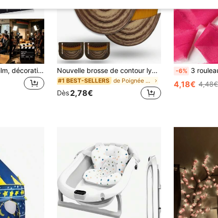
6p/3p Clapier de film, décoration de fête thème cinéma, clapier de film TV vintage professionnel, accessoire de clapier de réalisateur, tableau de scène d'action réinscriptible, fournitures de fête Oscar, décoration de film, accessoire de clapier de scène (papier)
Nouvelle brosse de contour lymphatique pour le visage, brosse de massage facial de drainage lymphatique pour le contour du menton et du cou, poils doux convenant à tous les types de peau, outils de beauté ergonomiques avec boîtes portables
3 rouleaux de rubans de soie rose fuchsia, décoration de fête
-6%
de Poignée ergonomique Peignes
#1 BEST-SELLERS
4,18€
4,48€
2,78€
Dès