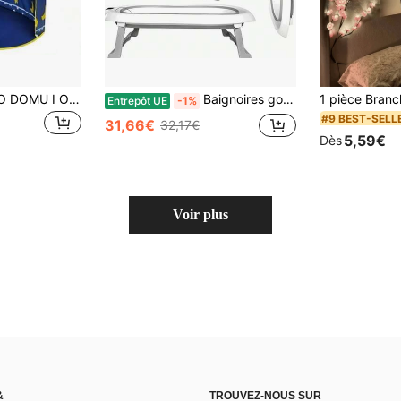
NAMIOT PAŁAC DO DOMU I OGRODU niebieski
Baignoires gonflables et portables
Entrepôt UE
-1%
#9 BEST-SELL
31,66€
32,17€
5,59€
Dès
Voir plus
&
TROUVEZ-NOUS SUR