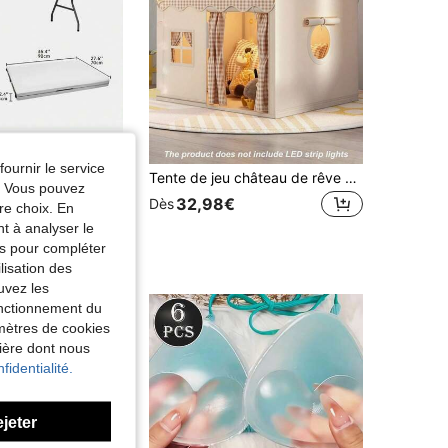
fournir le service
e et chaises pliantes de pique-nique
Tente de jeu château de rêve pour intérieur et extérieur, base d'aventure secrète amusante. Cadeau idéal pour les vacances, les anniversaires, les fêtes, les rassemblements familiaux, les pique-niques, le camping et les activités de plein air.
e. Vous pouvez
32,98€
Dès
re choix. En
nt à analyser le
tés pour compléter
lisation des
uvez les
fonctionnement du
amètres de cookies
nière dont nous
fidentialité.
ejeter