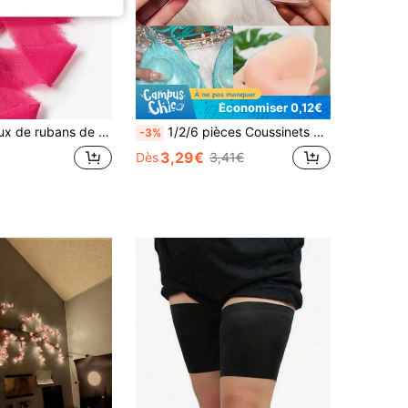
Économiser 0,12€
 rose, ruban à franges effilochées fait main pour emballage, vase floral, artisanat, anniversaire, fiançailles, mariage
1/2/6 pièces Coussinets de soutien-gorge en silicone réutilisables, inserts de soutien-gorge invisible, cache-tétons triangulaires transparents/chair épais et doux pour soulever et galber, imperméables et anti-transpiration, convenant aux bikinis, maillots de bain, soutiens-gorge de sport, robes de mariée, pour prévenir le relâchement et l'exposition, confortables et faciles à nettoyer, adaptés à différents types de poitrine, convenant à la plage, à la piscine, à l'usage quotidien, à la Saint-Valentin, au mariage, comme cadeau de remise des diplômes
-3%
3,29€
Dès
3,41€