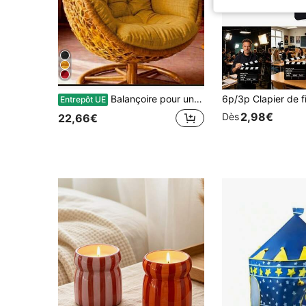
Balançoire pour une personne et coussin de jardin/balcon (la balançoire n'est montrée qu'à titre indicatif.) en Turquie
Entrepôt UE
2,98€
Dès
22,66€