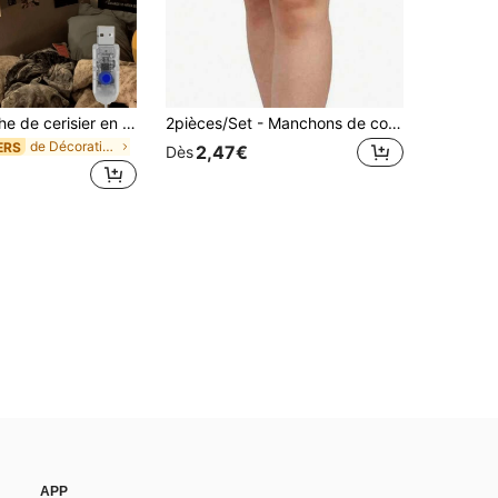
1 pièce Branche de cerisier en fleurs avec lumière LED, alimentée par USB avec 8 modes de clignotement, souple et pliable, convient pour l'intérieur/extérieur, décoration murale du salon/chambre à coucher, décoration de mariage, ambiance de fête, cadeau pour la Saint-Valentin/anniversaire/remise des diplômes
2pièces/Set - Manchons de compression pour les cuisses & sangles | Convient pour la course & les sports | Manchons pour les cuisses | Support de compression élastique pour les cuisses unisexe, adhérence antidérapante
de Décorations pour enseignants pour la rentrée sc
ERS
2,47€
Dès
APP