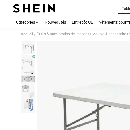
Table
Use up 
Catégories
Nouveautés
Entrepôt UE
Vêtements pour 
Accueil
Outils & amélioration de l'habitat
Meuble & accessoires 
/
/