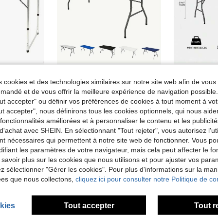
omiser 2,05€
 cookies et des technologies similaires sur notre site web afin de vous 
ble de camping pliante réglable en hauteur et antidérapante mauve
BRISCOES HOMEWARE 1 pièce Nappe rectangulaire, nappe de table en tissu élastique s'adaptant aux tables pliantes de 6 pieds, housse de table lavable pour pique-nique, camping, intérieur et extérieur
Tabl
Entrepôt UE
andé et de vous offrir la meilleure expérience de navigation possibl
5,66€
Dès
45,00€
Tout accepter" ou définir vos préférences de cookies à tout moment à vot
ut accepter", nous définirons tous les cookies optionnels, qui nous aide
es fonctionnalités améliorées et à personnaliser le contenu et les publici
d'achat avec SHEIN. En sélectionnant "Tout rejeter", vous autorisez l'uti
nt nécessaires qui permettent à notre site web de fonctionner. Vous po
ifiant les paramètres de votre navigateur, mais cela peut affecter le 
 savoir plus sur les cookies que nous utilisons et pour ajuster vos par
lez sélectionner "Gérer les cookies". Pour plus d'informations sur la ma
ées que nous collectons,
cliquez ici pour consulter notre Politique de con
kies
Tout accepter
Tout r