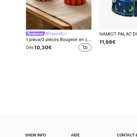
Estara·CE
1 pièce/2 pièces Bougeoir en céramique vide de style INS vintage peint à la main avec rayures bicolores, convient pour l'aromathérapie, les bougies, la décoration de la maison, du salon, de la chambre à coucher, cadeau de fête pour la famille et les amis
11,98€
10,30€
Dès
SHEIN INFO
AIDE
CONTACT 