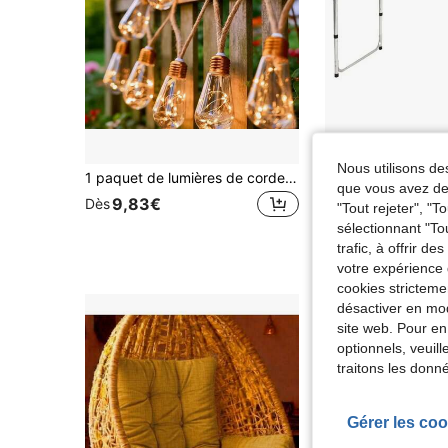
Écon
Nous utilisons des
1 paquet de lumières de corde de boule de chanvre solaire extérieure, lumières de décoration de festival extérieur, 8 modes clignotants, capteurs de détection de lumière intelligents, convient pour la cour, le pergola, les arbres, les clôtures, le camping, les fêtes, la décoration de festival
Aktive Ta
Entrepôt UE
-5%
que vous avez dem
9,83€
Dès
36,81€
38,86€
"Tout rejeter", "
sélectionnant "To
trafic, à offrir d
votre expérience 
cookies stricteme
désactiver en mod
site web. Pour en
optionnels, veuil
traitons les donn
Gérer les coo