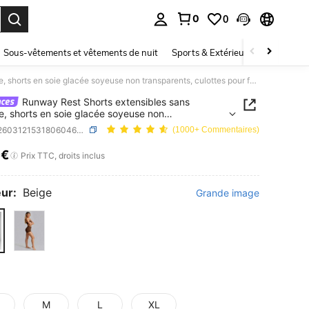
0
0
ouver. Press Enter to select.
Sous-vêtements et vêtements de nuit
Sports & Extérieur
Enfants
Runway Rest Shorts extensibles sans couture, shorts en soie glacée soyeuse non transparents, culottes pour femmes anti-frottement confortables avec ourlet anti-roulement
Runway Rest Shorts extensibles sans
e, shorts en soie glacée soyeuse non
arents, culottes pour femmes anti-frottement
SKU: si260312153180604669500
(1000+ Commentaires)
tables avec ourlet anti-roulement
7€
ICE AND AVAILABILITY
Prix TTC, droits inclus
ur:
Beige
Grande image
M
L
XL