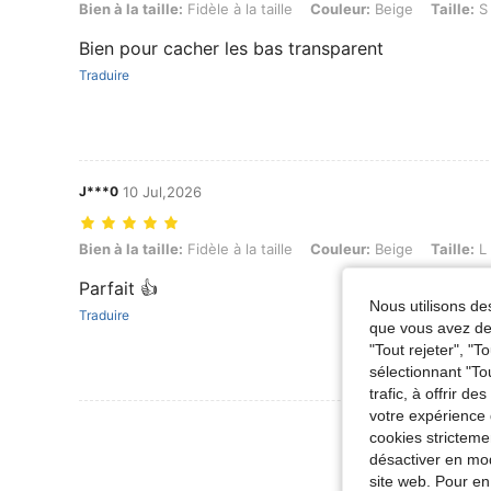
Bien à la taille: Fidèle à la taille, Couleur: Beige, Taille: S
Bien à la taille:
Fidèle à la taille
Couleur:
Beige
Taille:
S
Bien pour cacher les bas transparent
Traduire
J***0
10 Jul,2026
Bien à la taille: Fidèle à la taille, Couleur: Beige, Taille: L
Bien à la taille:
Fidèle à la taille
Couleur:
Beige
Taille:
L
Parfait 👍
Nous utilisons des
Traduire
que vous avez dem
"Tout rejeter", "
sélectionnant "To
trafic, à offrir d
votre expérience 
Voir Plus D
cookies stricteme
désactiver en mod
site web. Pour en