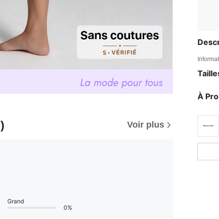
Descr
Informat
Taill
À Pr
)
Voir plus
Grand
0%