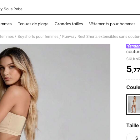
ty Sous Robe
and down arrow keys to navigate search Dernière recherche and Rechercher et Tr
femmes
Tenues de plage
Grandes tailles
Vêtements pour hommes
r femmes
Boyshorts pour femmes
/
/
coutur
transp
confor
5
,7
PR
Coule
Taille
S