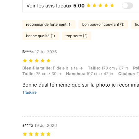
Voir les avis locaux
5,00
recommande fortement (1)
bon pouvoir couvrant (1)
fi
bonne qualité (1)
trop serré (2)
B***e
17 Jul,2026
Bien à la taille: Fidèle à la taille, Taille: 170 cm / 67 in, Poids: 65 k
Bien à la taille:
Fidèle à la taille
Taille:
170 cm / 67 in
Po
Taille:
75 cm / 30 in
Hanches:
107 cm / 42 in
Couleur:
T
Bonne qualité même que sur la photo je recomm
Traduire
a***x
19 Jul,2026