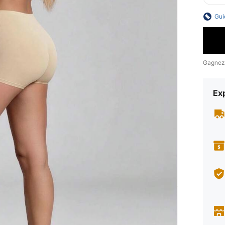
Gui
Gagnez
Exp