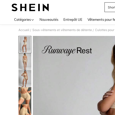
Shor
Use up 
Catégories
Nouveautés
Entrepôt UE
Vêtements pour 
Accueil
Sous-vêtements et vêtements de détente
Culottes pou
/
/