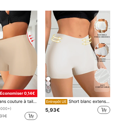
6
Économiser 0,14€
orts en soie de glace, shorts pour femmes, shorts boyshorts, culottes shorts, boxers, shorts de yoga
Short blanc extensible sans couture pour femmes, short sans couture soyeux, sous-vêtements sans couture pour femmes anti-frottements avec ourlet non enroulant, lingerie pour femmes, culottes pour femmes, convient pour le printemps/l'été
Entrepôt UE
1000+)
5,93€
,31€