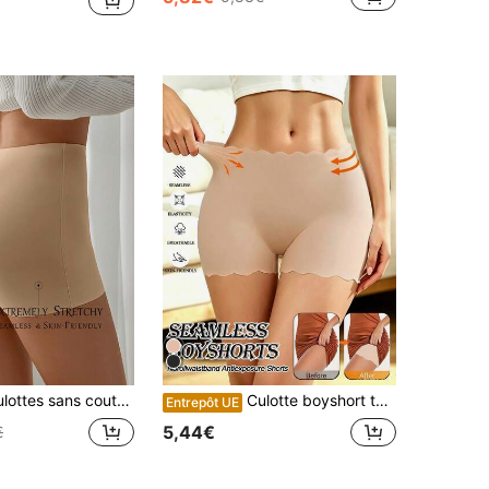
uture pour femmes, shorts de slip doux et respirants, sous-vêtements anti-frottements, culottes confortables pour dames pour l'été
Culotte boyshort taille mi-haute pour femme, bordure en dentelle, douce, pour tous les jours, anti-transparence, ceinture sans roulement, design invisible
Entrepôt UE
5,44€
€