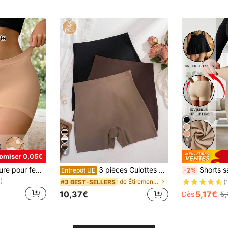
9
4
omiser 0,05€
Culottes sans couture pour femmes, slips à taille basse extensibles, lingerie sexy, shorts beiges, sous-vêtements confortables et respirants, slips de sport sculptants les fesses, convenant pour être portés avec des robes en été
3 pièces Culottes pour femmes Leggings multicolores 2-en-1 Taille haute sans couture Anti-exposition Serré Élastique Respirant Confortable Boxers
Shorts sans couture à taille haute pour femmes, sh
Entrepôt UE
-2%
)
de Étirement Shortys pour femmes
#3 BEST-SELLERS
(
10,37€
5,17€
Dès
5