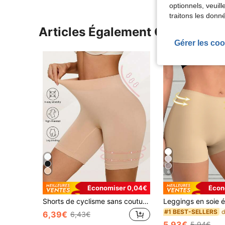
optionnels, veuil
traitons les donn
Articles Également Consultés
Gérer les coo
6
Économiser 0,04€
Écon
Shorts de cyclisme sans couture à taille mi-haute avec contrôle du ventre pour fille, longueur genou, anti-frottement, confort toute la journée
#1 BEST-SELLERS
6,39€
6,43€
5,93€
5,94€