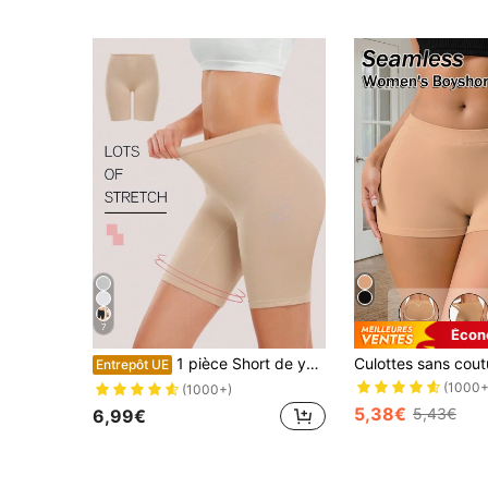
7
Écon
1 pièce Short de yoga confortable taille haute pour femmes, short triangle lisse à haute élasticité, short de fitness et d'entraînement
Entrepôt UE
(1000+
(1000+)
5,38€
5,43€
6,99€