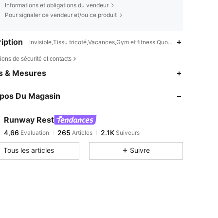
Informations et obligations du vendeur
Pour signaler ce vendeur et/ou ce produit
iption
Invisible,Tissu tricoté,Vacances,Gym et fitness,Quotidien,Bureau,Spo
ions de sécurité et contacts
4,66
265
2.1K
es & Mesures
4,66
265
2.1K
opos Du Magasin
4,66
265
2.1K
4,66
265
2.1K
Runway Rest
4,66
265
2.1K
Evaluation
Articles
Suiveurs
s***a
est en train de naviguer
4,66
265
2.1K
Tous les articles
Suivre
4,66
265
2.1K
4,66
265
2.1K
4,66
265
2.1K
4,66
265
2.1K