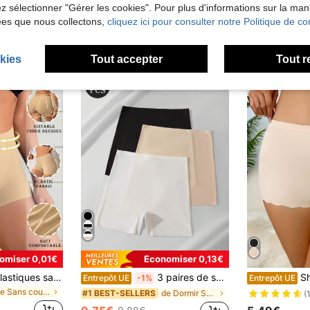
lez sélectionner "Gérer les cookies". Pour plus d'informations sur la ma
ées que nous collectons,
cliquez ici pour consulter notre Politique de con
kies
Tout accepter
Tout r
omiser 0,01€
Économiser 0,13€
Leggings en soie élastiques sans couture pour femmes, sous-vêtements sans glissement confortables sans couture pour femmes, culottes pour femmes
3 paires de shorts en soie simples et unicolore pour femmes, empêchant les flashs, avec bord anti-roulement, taille haute, sans couture et confortables, confort toute la journée
Sh
Entrepôt UE
-1%
Entrepôt UE
de Sans couture Shortys pour femmes
de Dormir Shortys pour femmes
#1 BEST-SELLERS
(