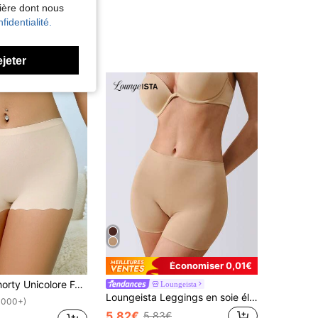
nière dont nous
fidentialité.
ejeter
Économiser 0,01€
orty Unicolore Festonné
Loungeista
Loungeista Leggings en soie élastiques sans couture pour femmes, sous-vêtements sans glissement confortables sans couture pour femmes, culottes pour femmes
1000+)
5,82€
5,83€