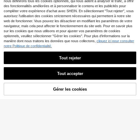
nous définirons tous les cookies optionnels, qui nous aident à analyser le trafic, à offrir
des fonctionnalités améliorées et à personnaliser le contenu et les publicités pour
compléter votre expérience d'achat avec SHEIN. En sélectionnant "Tout rejeter", vous
autorisez l'utilisation des cookies strictement nécessaires qui permettent à notre site
web de fonctionner. Vous pouvez les désactiver en modifiant les paramètres de votre
navigateur, mais cela peut affecter le fonctionnement du site web. Pour en savoir plus
sur les cookies que nous utilisons et pour ajuster vos paramètres de cookies
optionnels, veuillez sélectionner "Gérer les cookies". Pour plus d'informations sur la
manière dont nous traitons les données que nous collectons,
cliquez ici pour consulter
notre Politique de confidentialité.
Tout rejeter
Tout accepter
19
9
Nouvelles sandales plat
Nouvelle Arrivée Sandal
Entrepôt UE
Entrepôt UE
Gérer les cookies
AJOUTER AU PANIER
es d'été pour femmes à bout carré,
es à Talons Hauts Décontractées et
(1000+)
9
,27€
antidérapantes, avec rayures dorée
à la mode en Tissu Tricoté Couleur
12
s ajourées. Peut se porter avec des
Noire, Bout Ouvert, Bout Carré, Talo
,35€
robes, pantalons skinny, pantalons
n Épais, Respirantes, Sandales d'Ét
décontractés, shorts, mini-jupes. Sa
é
ndales à enfiler pour femmes pour l
e printemps, l'été, l'automne, la Sain
t-Valentin, les fêtes, les tenues cas
ual, élégantes, minimalistes, romant
iques, mignonnes, les vacances, les
voyages, le port quotidien, la plage.
Sandales plates de mode beige pou