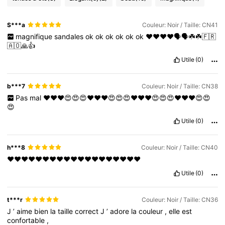
S***a
Couleur: Noir / Taille: CN41
magnifique
sandales
ok
ok
ok
ok
ok
ok
❤❤❤❤🗣🗣☘☘🇫🇷
🇦🇴🙏👍
Utile
(0)
b***7
Couleur: Noir / Taille: CN38
Pas
mal
❤️❤️❤️😍😍😍❤️❤️❤️😍😍😍❤️❤️❤️😍😍😍❤️❤️❤️😍😍
😍
Utile
(0)
h***8
Couleur: Noir / Taille: CN40
❤️❤️❤️❤️❤️❤️❤️❤️❤️❤️❤️❤️❤️❤️❤️❤️❤️❤️❤️
Utile
(0)
t***r
Couleur: Noir / Taille: CN36
J
’
aime
bien
la
taille
correct
J
’
adore
la
couleur
,
elle
est
confortable
,