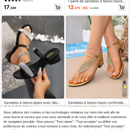
(500+)
1 paire de sandales à talons hauts d
é pour la Saint-Valentin
e mode pour femmes, motif géométr
12
17
,47€
-3%
12,98€
,38€
ique métallique, design en PU ajour
é avec rivets, convient pour les vac
ances et les fêtes, été
7
Sandales à talons épais avec décor
Sandales à talons hauts confortable
ation de strass pour femmes, printe
s pour femmes avec décoration de
(100+)
#3 BEST-SELLERS
de Plat Sandales pour femmes
mps/été. Sandales à talons hauts se
strass en forme de plume, tongs, sa
Nous utilisons des cookies et des technologies similaires sur notre site web afin de
13
10
xy et à la mode avec strass pour da
ndales à talons hauts en PU avec st
,68€
,98€
vous fournir le service que vous avez demandé et de vous offrir la meilleure expérience
mes
rass pour la plage
de navigation possible. Vous pouvez "Tout rejeter", "Tout accepter" ou définir vos
préférences de cookies à tout moment à votre choix. En sélectionnant "Tout accepter",