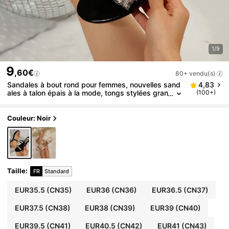
1/9
9
,60€
80+ vendu(s)
Sandales à bout rond pour femmes, nouvelles sand
4,83
ales à talon épais à la mode, tongs stylées gran
(100+)
de taille à talon plat et haut, tenues printemps-
été
Couleur: Noir
Taille
:
FR
Standard
EUR35.5
(CN35)
EUR36
(CN36)
EUR36.5
(CN37)
EUR37.5
(CN38)
EUR38
(CN39)
EUR39
(CN40)
EUR39.5
(CN41)
EUR40.5
(CN42)
EUR41
(CN43)