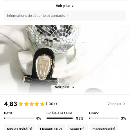
Voir plus
Informations de sécurité et contacts
Voir plus
4,83
(100+)
Voir plus
Petit
Fidèle à la taille
Grand
4%
93%
3%
tenues d'été
(3)
Élégant(e)
(2)
beau
(15)
magnifique
(1)