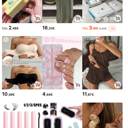
2
16
3
Dès
,48€
,33€
Dès
,16€
3,26€
-3%
10
4
11
,49€
,64€
,87€