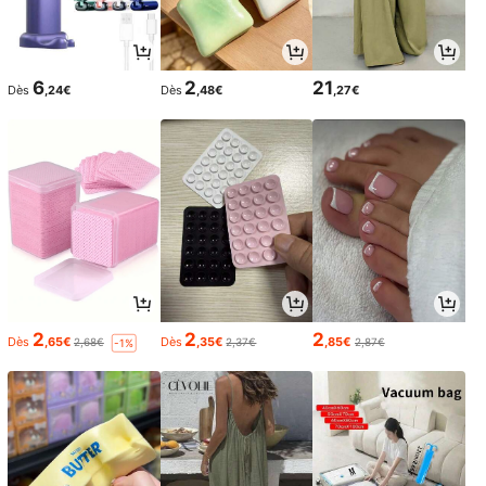
6
2
21
Dès
,24€
Dès
,48€
,27€
2
2
2
Dès
,65€
Dès
,35€
,85€
2,68€
2,37€
2,87€
-1%