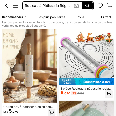
Rouleau à Pâtisserie Réglable
Rouleau Pâtisserie Motif
Recommander
Les plus populaires
Prix
Filtre
Cuisine
Les prix peuvent varier en fonction du modèle, de la couleur, de la taille ou d'autres
variantes du produit sélectionné.
Rouleau Patisserie
Économiser 0,15€
1 pièce Rouleau à pâtisserie réglabl
9
e de 17 pouces, grand rouleau à pât
,03€
-1%
9,18€
e en acier inoxydable, convient pou
r la pizza, la tarte, les biscuits, les ra
violis, les nouilles, ustensile de cuisi
ne, gadget de cuisine, accessoire d
Ce rouleau à pâtisserie en silicone
5
e cuisine
coloré à pois est fabriqué en matéri
Dès
,07€
au silicone anti-adhésif, convenant