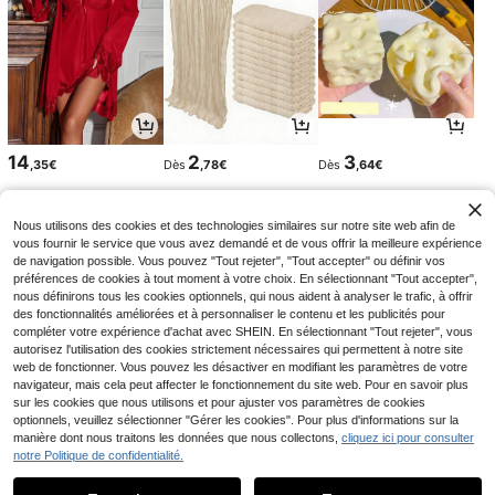
14
2
3
,35€
Dès
,78€
Dès
,64€
Nous utilisons des cookies et des technologies similaires sur notre site web afin de
vous fournir le service que vous avez demandé et de vous offrir la meilleure expérience
de navigation possible. Vous pouvez "Tout rejeter", "Tout accepter" ou définir vos
préférences de cookies à tout moment à votre choix. En sélectionnant "Tout accepter",
nous définirons tous les cookies optionnels, qui nous aident à analyser le trafic, à offrir
des fonctionnalités améliorées et à personnaliser le contenu et les publicités pour
compléter votre expérience d'achat avec SHEIN. En sélectionnant "Tout rejeter", vous
autorisez l'utilisation des cookies strictement nécessaires qui permettent à notre site
web de fonctionner. Vous pouvez les désactiver en modifiant les paramètres de votre
navigateur, mais cela peut affecter le fonctionnement du site web. Pour en savoir plus
sur les cookies que nous utilisons et pour ajuster vos paramètres de cookies
2
3
2
optionnels, veuillez sélectionner "Gérer les cookies". Pour plus d'informations sur la
Dès
,73€
Dès
,34€
Dès
,38€
3,41€
-2%
1
manière dont nous traitons les données que nous collectons,
cliquez ici pour consulter
1
notre Politique de confidentialité.