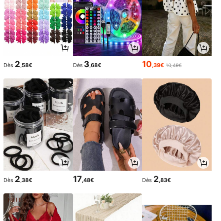
2
3
10
Dès
,58€
Dès
,68€
,39€
10,49€
2
17
2
Dès
,38€
,48€
Dès
,83€