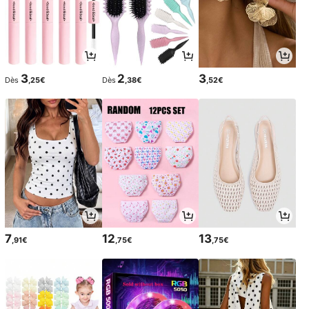
3
2
3
Dès
,25€
Dès
,38€
,52€
7
12
13
,91€
,75€
,75€