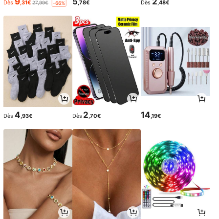
9
5
2
Dès
,31€
,78€
Dès
,48€
27,99€
-66%
4
2
14
Dès
,93€
Dès
,70€
,19€