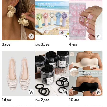
3
3
4
,52€
Dès
,78€
,68€
14
2
10
,18€
Dès
,38€
,49€