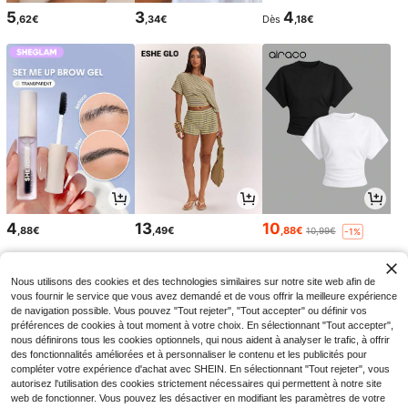
5
3
4
,62€
,34€
Dès
,18€
4
13
10
,88€
,49€
,88€
10,99€
-1%
Nous utilisons des cookies et des technologies similaires sur notre site web afin de
vous fournir le service que vous avez demandé et de vous offrir la meilleure expérience
de navigation possible. Vous pouvez "Tout rejeter", "Tout accepter" ou définir vos
préférences de cookies à tout moment à votre choix. En sélectionnant "Tout accepter",
nous définirons tous les cookies optionnels, qui nous aident à analyser le trafic, à offrir
des fonctionnalités améliorées et à personnaliser le contenu et les publicités pour
compléter votre expérience d'achat avec SHEIN. En sélectionnant "Tout rejeter", vous
autorisez l'utilisation des cookies strictement nécessaires qui permettent à notre site
web de fonctionner. Vous pouvez les désactiver en modifiant les paramètres de votre