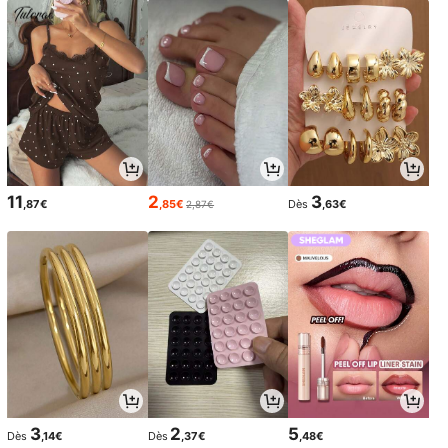
11
2
3
,87€
,85€
Dès
,63€
2,87€
3
2
5
Dès
,14€
Dès
,37€
,48€