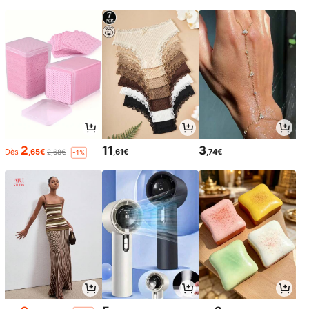
2
11
3
Dès
,65€
,61€
,74€
2,68€
-1%