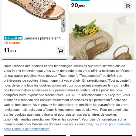
dales plates pour femmes à brides c
20
,89€
roisées, imprimé léopard et détails
métallisés, chaussures d'été confort
ables, style bohème décontracté av
ec boucle AJ
9
Sandales plates à enfiler
Entrepôt UE
avec bride large perlée et couture c
25 restant
ontrastée
11
,89€
Nous utilisons des cookies et des technologies similaires sur notre site web afin de
vous fournir le service que vous avez demandé et de vous offrir la meilleure expérience
de navigation possible. Vous pouvez "Tout rejeter", "Tout accepter" ou définir vos
préférences de cookies à tout moment à votre choix. En sélectionnant "Tout accepter",
nous définirons tous les cookies optionnels, qui nous aident à analyser le trafic, à offrir
des fonctionnalités améliorées et à personnaliser le contenu et les publicités pour
compléter votre expérience d'achat avec SHEIN. En sélectionnant "Tout rejeter", vous
autorisez l'utilisation des cookies strictement nécessaires qui permettent à notre site
Sandales plates à bride
web de fonctionner. Vous pouvez les désactiver en modifiant les paramètres de votre
Entrepôt UE
arrière avec franges pour femmes, s
navigateur, mais cela peut affecter le fonctionnement du site web. Pour en savoir plus
15
,88€
andales plates de mode d'été, chau
sur les cookies que nous utilisons et pour ajuster vos paramètres de cookies
ssures de plage
optionnels, veuillez sélectionner "Gérer les cookies". Pour plus d'informations sur la
manière dont nous traitons les données que nous collectons,
cliquez ici pour consulter
notre Politique de confidentialité.