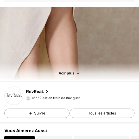
Voir plus
6.1K Suiveurs
4,89
RevReaL
a***2
est en train de naviguer
6.1K Suiveurs
4,89
6.1K Suiveurs
4,89
Suivre
Tous les articles
6.1K Suiveurs
4,89
Vous Aimerez Aussi
6.1K Suiveurs
4,89