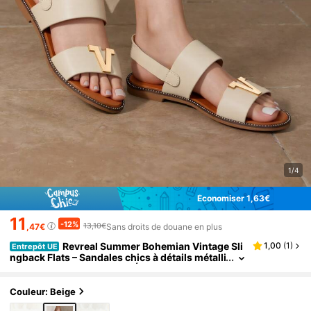
1/4
Économiser 1,63€
11
-12%
13,10€
,47€
Sans droits de douane en plus
Revreal Summer Bohemian Vintage Sli
1,00
(
1
)
Entrepôt UE
ngback Flats – Sandales chics à détails métalli
ques avec lettres Bohème Élégant Resort Plag
e Mode Décontracté Loisirs Festival Plein air Été
Couleur: Beige