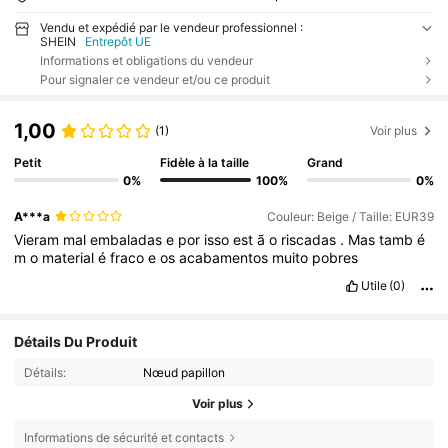
Vendu et expédié par le vendeur professionnel :
SHEIN
Entrepôt UE
Informations et obligations du vendeur
Pour signaler ce vendeur et/ou ce produit
1,00
(1)
Voir plus
Petit
Fidèle à la taille
Grand
0%
100%
0%
A***a
Couleur: Beige / Taille: EUR39
Vieram
mal
embaladas
e
por
isso
est
ã
o
riscadas
.
Mas
tamb
é
m
o
material
é
fraco
e
os
acabamentos
muito
pobres
Utile
(0)
Détails Du Produit
Détails:
Nœud papillon
Voir plus
Informations de sécurité et contacts