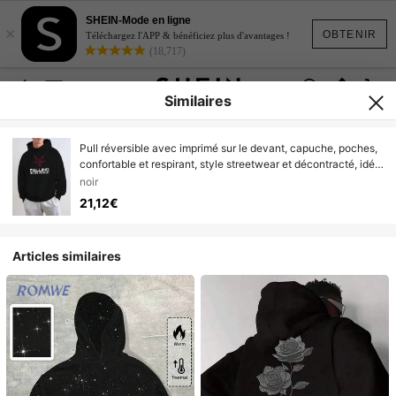
SHEIN-Mode en ligne
×
OBTENIR
Téléchargez l'APP & bénéficiez plus d'avantages !
(18,717)
Similaires
Pull réversible avec imprimé sur le devant, capuche, poches,
confortable et respirant, style streetwear et décontracté, idéal
comme cadeau (choisissez une taille supérieure pour une
noir
coupe plus ample).
21,12€
Articles similaires