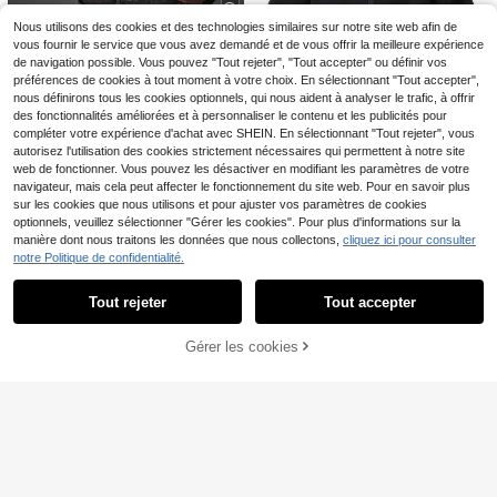
Nous utilisons des cookies et des technologies similaires sur notre site web afin de
6
vous fournir le service que vous avez demandé et de vous offrir la meilleure expérience
de navigation possible. Vous pouvez "Tout rejeter", "Tout accepter" ou définir vos
Camvyn sweat-shirt à capuche am
préférences de cookies à tout moment à votre choix. En sélectionnant "Tout accepter",
ple et polyvalent avec imprimé voit
16
,99€
nous définirons tous les cookies optionnels, qui nous aident à analyser le trafic, à offrir
ure pour hommes, style de rue
des fonctionnalités améliorées et à personnaliser le contenu et les publicités pour
compléter votre expérience d'achat avec SHEIN. En sélectionnant "Tout rejeter", vous
autorisez l'utilisation des cookies strictement nécessaires qui permettent à notre site
Manfinity EMRG
web de fonctionner. Vous pouvez les désactiver en modifiant les paramètres de votre
Manfinity EMRG Sweat
Entrepôt UE
navigateur, mais cela peut affecter le fonctionnement du site web. Pour en savoir plus
-shirt à capuche style urbain pour h
#5 BEST-SELLERS
de Manche au poignet Sweats à capuche pour hommes
sur les cookies que nous utilisons et pour ajuster vos paramètres de cookies
ommes, choix de cadeau populaire
25
optionnels, veuillez sélectionner "Gérer les cookies". Pour plus d'informations sur la
pour petit ami, veste techwear stre
,24€
manière dont nous traitons les données que nous collectons,
cliquez ici pour consulter
et wear zippée noire coupe boxy à
double fermeture éclair
notre Politique de confidentialité.
Afficher les articles similaires en stock
Voir tout
Tout rejeter
Tout accepter
Désolés, ce produit est épuisé.
8
Zrgoth sweat-shirt à capuche ampl
e avec poche kangourou, imprimé g
12
Sweat-shirt à capuche pour homme
Dès
,29€
raphique de style japonais sur un pa
Gérer les cookies
EN RUPTURE DE STOCK
s, décontracté, à la mode, polyvale
#1 BEST-SELLERS
de Bleu bébé Sweats à capuche pour hommes
ysage, polyvalent et décontracté p
nt, pour le trajet quotidien, avec imp
our homme, automne/hiver
17
rimé graphique de lettres, poche ka
,31€
ngourou et cordon de serrage, auto
mne/hiver, oversize
Économiser 0,11€
EURMUSE
EURMUSE sweat-shirt
Entrepôt UE
à capuche slim fit casual avec impr
10
,36€
-1%
10,47€