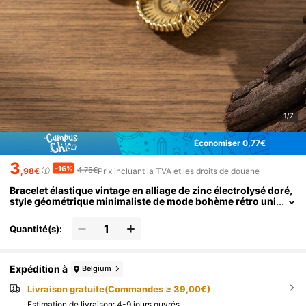
1/7
Économiser 0,77€
3
-16%
4,75€
,98€
Prix incluant la TVA et les droits de douane
Bracelet élastique vintage en alliage de zinc électrolysé doré,
style géométrique minimaliste de mode bohème rétro uni
sexe. Convient pour l'automne/l'hiver, le port quotidien, l
es vacances, le style populaire du Moyen-Orient
Quantité(s):
Expédition à
Belgium
Livraison gratuite(Commandes ≥ 39,00€)
Estimation de livraison:
4-9 jours ouvrés