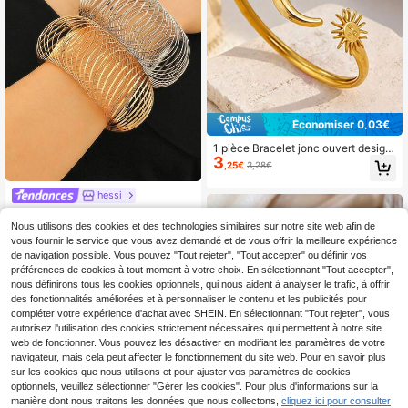
Économiser 0,03€
1 pièce Bracelet jonc ouvert design
3
soleil, lune et cœur, en acier inoxyd
,25€
3,28€
able de couleur dorée, bracelet tub
e creux à la mode pour femmes
hessi
Bracelet métallique de haute qualit
5
é pour soulager le stress, de style e
Nous utilisons des cookies et des technologies similaires sur notre site web afin de
Dès
,71€
uropéen et américain. Bracelet rond
vous fournir le service que vous avez demandé et de vous offrir la meilleure expérience
plat élégant haut de gamme pour fe
de navigation possible. Vous pouvez "Tout rejeter", "Tout accepter" ou définir vos
mmes. Bracelet de luxe rétro
préférences de cookies à tout moment à votre choix. En sélectionnant "Tout accepter",
nous définirons tous les cookies optionnels, qui nous aident à analyser le trafic, à offrir
des fonctionnalités améliorées et à personnaliser le contenu et les publicités pour
compléter votre expérience d'achat avec SHEIN. En sélectionnant "Tout rejeter", vous
autorisez l'utilisation des cookies strictement nécessaires qui permettent à notre site
web de fonctionner. Vous pouvez les désactiver en modifiant les paramètres de votre
navigateur, mais cela peut affecter le fonctionnement du site web. Pour en savoir plus
sur les cookies que nous utilisons et pour ajuster vos paramètres de cookies
optionnels, veuillez sélectionner "Gérer les cookies". Pour plus d'informations sur la
manière dont nous traitons les données que nous collectons,
cliquez ici pour consulter