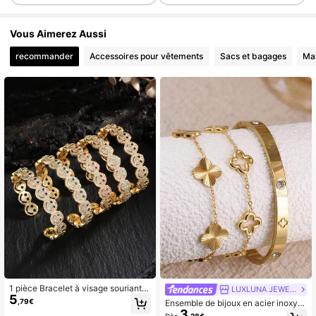
Vous Aimerez Aussi
recommander
Accessoires pour vêtements
Sacs et bagages
Ma
1 pièce Bracelet à visage souriant p
LUXLUNA JEWELRY
5
laqué or 18 carats en cuivre, à la mo
,79€
Ensemble de bijoux en acier inoxyd
de hip-hop, convient pour le port qu
3
able, design trèfle, convient pour le
Dès
,28€