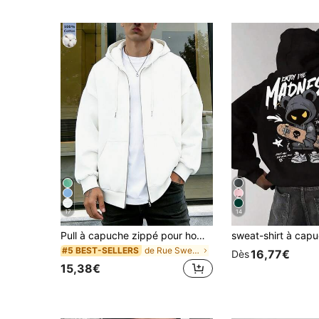
(1000+)
17
14
Pull à capuche zippé pour hommes pour le printemps et l'été, fabriqué en 100% coton pour le confort, avec une coupe décontractée; coupe légère et extra-ample
de Rue Sweats à capuche zippés pour hommes
#5 BEST-SELLERS
16,77€
Dès
15,38€