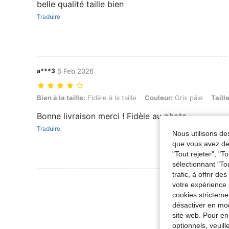
belle qualité taille bien
Traduire
a***3
5 Feb,2026
Bien à la taille: Fidèle à la taille, Couleur: Gris pâle, Taille: M
Bien à la taille:
Fidèle à la taille
Couleur:
Gris pâle
Taille
Bonne livraison merci ! Fidèle au photo
Traduire
Nous utilisons des
que vous avez dem
"Tout rejeter", "
sélectionnant "To
trafic, à offrir d
Voir Plus D
votre expérience 
cookies stricteme
désactiver en mod
site web. Pour en
optionnels, veuil