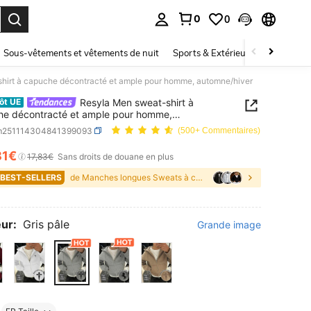
0
0
ouver. Press Enter to select.
Sous-vêtements et vêtements de nuit
Sports & Extérieur
Enfants
hirt à capuche décontracté et ample pour homme, automne/hiver
Resyla Men sweat-shirt à
ôt UE
e décontracté et ample pour homme,
e/hiver
m251114304841399093
(500+ Commentaires)
81€
ICE AND AVAILABILITY
17,83€
Sans droits de douane en plus
 BEST-SELLERS
de Manches longues Sweats à capuche zippés pour ho
ur:
Gris pâle
Grande image