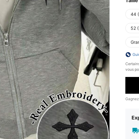
Taille
44 
52 
Gra
Gui
​Certain
vous po
Gagnez
Exp