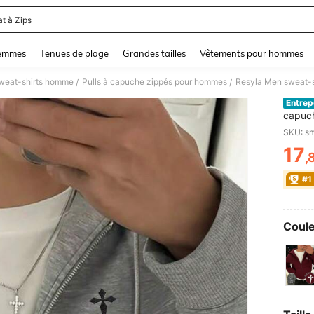
t à Zips
and down arrow keys to navigate search Dernière recherche and Rechercher et Tr
femmes
Tenues de plage
Grandes tailles
Vêtements pour hommes
sweat-shirts homme
Pulls à capuche zippés pour hommes
Resyla Men sweat-s
/
/
Entrep
capuch
automn
SKU: s
17
,
PR
#1
Coule