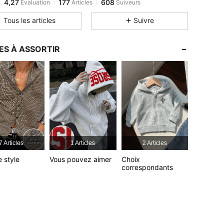
S***a
est en train de naviguer
4,27
177
608
Tous les articles
Suivre
4,27
177
608
4,27
177
608
ES À ASSORTIR
4,27
177
608
4,27
177
608
7 Articles
1 Articles
2 Articles
e style
Vous pouvez aimer
Choix
correspondants