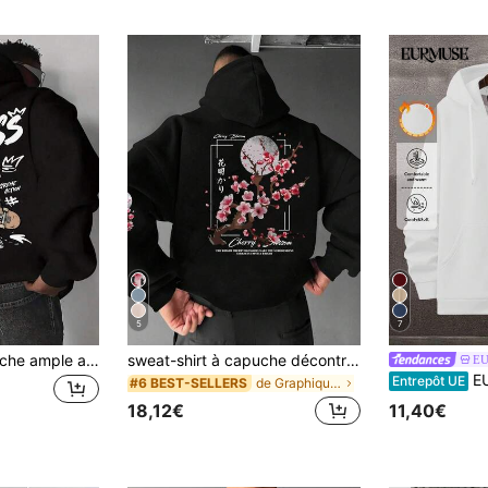
5
7
sweat-shirt à capuche ample avec poche kangourou, imprimé de dessin animé, style mode de rue décontracté pour sports extrêmes pour hommes, automne/hiver
sweat-shirt à capuche décontracté pour hommes avec imprimé slogan arbre de fleurs de prunier, poche kangourou et cordon de serrage, automne/hiver
E
EURMUSE Swe
Entrepôt UE
de Graphique Sweats à capuche pour hommes
#6 BEST-SELLERS
18,12€
11,40€