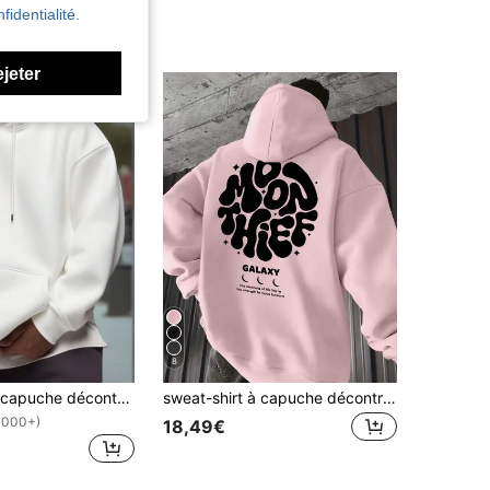
fidentialité.
ejeter
8
Sweat-shirt à capuche décontracté pour hommes, couleur unie, épaules tombantes, manches longues, cordon de serrage, poche, automne/hiver, rentrée scolaire
sweat-shirt à capuche décontracté et polyvalent pour hommes avec poche kangourou et cordon de serrage, imprimé graphique de lettres, pour l'automne/l'hiver
1000+)
18,49€