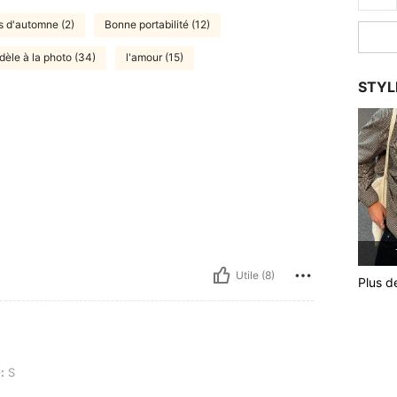
s d'automne (2)
Bonne portabilité (12)
idèle à la photo (34)
l'amour (15)
STYL
Utile (8)
Plus d
:
S