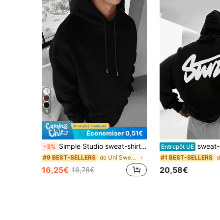
8
Économiser 0,51€
Simple Studio sweat-shirt à capuche décontracté pour hommes, couleur unie, manches longues, épaules tombantes, cordon de serrage, poche, automne/hiver, rentrée scolaire
sweat-shirt à capuche surdimensionné pour hommes avec graffiti - Impression au dos - sweat-shirt à ca
-3%
Entrepôt UE
de Uni Sweats à capuche pour hommes
#9 BEST-SELLERS
#1 BEST-SELLERS
16,25€
20,58€
16,76€