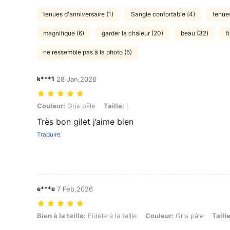
tenues d'anniversaire (1)
Sangle confortable (4)
tenue
magnifique (6)
garder la chaleur (20)
beau (32)
f
ne ressemble pas à la photo (5)
k***1
28 Jan,2026
Couleur: Gris pâle, Taille: L
Couleur:
Gris pâle
Taille:
L
Très bon gilet j’aime bien
Traduire
e***e
7 Feb,2026
Bien à la taille: Fidèle à la taille, Couleur: Gris pâle, Taille: S
Bien à la taille:
Fidèle à la taille
Couleur:
Gris pâle
Taille