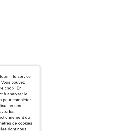
fournir le service
e. Vous pouvez
re choix. En
nt à analyser le
tés pour compléter
lisation des
uvez les
fonctionnement du
amètres de cookies
nière dont nous