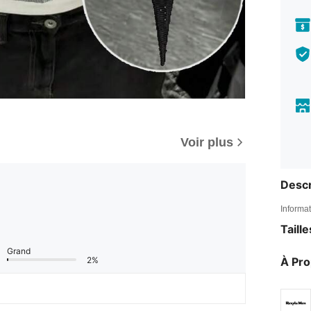
Voir plus
Descr
Informat
Taill
Grand
2%
À Pr