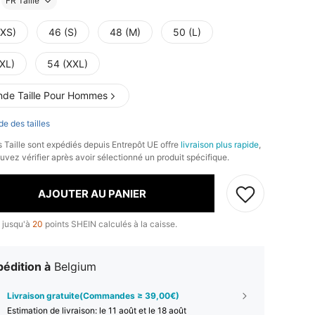
FR Taille
(XS)
46 (S)
48 (M)
50 (L)
(XL)
54 (XXL)
nde Taille Pour Hommes
de des tailles
s Taille sont expédiés depuis Entrepôt UE offre
livraison plus rapide
,
uvez vérifier après avoir sélectionné un produit spécifique.
AJOUTER AU PANIER
 jusqu'à
20
points SHEIN calculés à la caisse.
édition à
Belgium
Livraison gratuite(Commandes ≥ 39,00€)
Estimation de livraison:
le 11 août et le 18 août