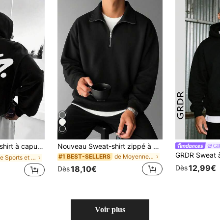
puche blanc streetwear ample et décontracté avec poche ; Police noire. Pull urbain toute l'année (sans attache de ceinture). Pull d'hiver lavable en machine pour hommes
Nouveau Sweat-shirt zippé à mi-hauteur de couleur unie minimaliste pour hommes, Sweat-shirt décontracté ample à col rond mode automne/hiver
G
de Moyennement épais Sweats pour hommes
#1 BEST-SELLERS
de Sports et plein air - Athleisure Sweats à capuc
12,99€
Dès
18,10€
Dès
Voir plus