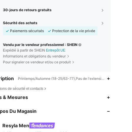
30-jours de retours gratuits
Sécurité des achats
Paiements sécurisés
Protection de la vie privée
Vendu par le vendeur professionnel : SHEIN
Expédié à partir de SHEIN
Entrepôt UE
Informations et obligations du vendeur
Pour signaler ce vendeur et/ou ce produit
iption
Printemps/Automne (18-25/63-77),Pas de l'extensibilité,Géométrique
ions de sécurité et contacts
4,27
177
608
es & Mesures
4,27
177
608
opos Du Magasin
4,27
177
608
4,27
177
608
Resyla Men
4,27
177
608
Evaluation
Articles
Suiveurs