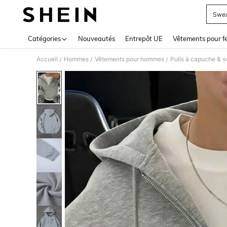
Swea
Use up 
Catégories
Nouveautés
Entrepôt UE
Vêtements pour 
Accueil
Hommes
Vêtements pour hommes
Pulls à capuche & 
/
/
/