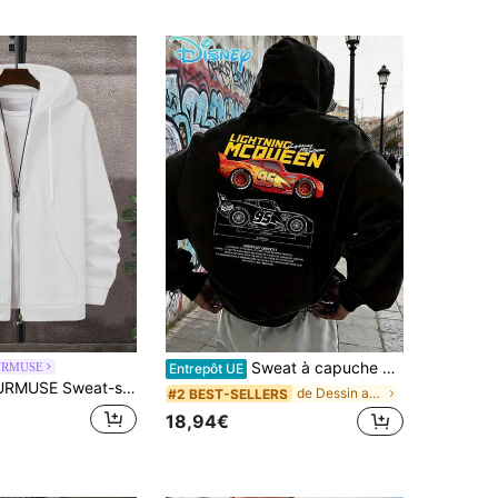
Sweat à capuche décontracté pour homme sous licence Disney, orné d'un imprimé Flash McQueen, idéal au quotidien, pour un look streetwear tendance, avec un imprimé de dessin animé et un cadeau parfait pour les hommes.
URMUSE
Entrepôt UE
at-shirt-shirt à capuche style cardigan zippé en coton pour hommes avec cordons, doublé polaire
de Dessin animé Sweats à capuche et sweats pour ho
#2 BEST-SELLERS
18,94€