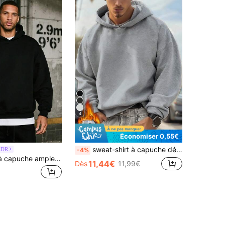
4
Économiser 0,55€
sweat-shirt à capuche décontracté pour hommes, couleur unie, manches longues, épaules tombantes, cordon de serrage, poche, automne/hiver, rentrée scolaire
RDR
-4%
GRDR Sweat à capuche ample doublé thermique de couleur unie décontracté pour homme, automne/hiver
11,44€
Dès
11,99€