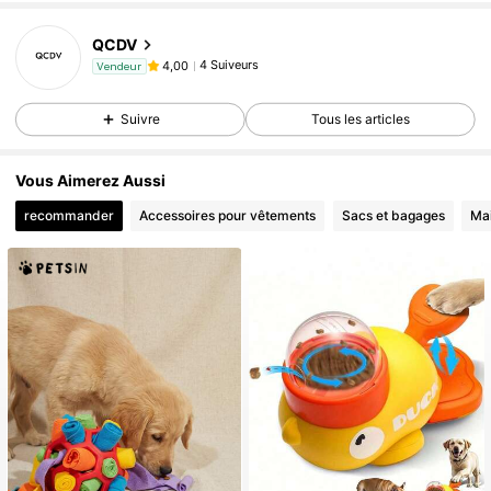
QCDV
4 Suiveurs
4,00
Vendeur
Suivre
Tous les articles
Vous Aimerez Aussi
recommander
Accessoires pour vêtements
Sacs et bagages
Ma