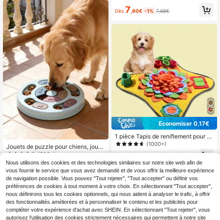
pour augmenter le QI Bol à manger l
chiens
7
entement antidérapant Jeu de nourr
Dès
,60€
-1%
7,68€
iture pour chats et chiens
Économiser 0,17€
1 pièce Tapis de reniflement pour a
nimaux de compagnie, tapis d'alime
(1000+)
Jouets de puzzle pour chiens, jouet
ntation lente pour chien, tapis d'entr
s de puzzle d'alimentation pour chi
4
(500+)
aînement à l'odeur pour animaux de
Dès
,84€
-3%
5,01€
ens pour l'entraînement de l'intellig
Nous utilisons des cookies et des technologies similaires sur notre site web afin de
compagnie
7
ence et le développement du cerve
,08€
vous fournir le service que vous avez demandé et de vous offrir la meilleure expérience
au, jouets de puzzle de friandises p
de navigation possible. Vous pouvez "Tout rejeter", "Tout accepter" ou définir vos
our chiens, jouets de puzzle pour c
préférences de cookies à tout moment à votre choix. En sélectionnant "Tout accepter",
hiens, jeux interactifs pour chiens, j
ouets de puzzle pour animaux de c
nous définirons tous les cookies optionnels, qui nous aident à analyser le trafic, à offrir
ompagnie, distributeur stimulant le
des fonctionnalités améliorées et à personnaliser le contenu et les publicités pour
cerveau pour chiots, distributeur de
compléter votre expérience d'achat avec SHEIN. En sélectionnant "Tout rejeter", vous
puzzle de friandises pour chiens, co
autorisez l'utilisation des cookies strictement nécessaires qui permettent à notre site