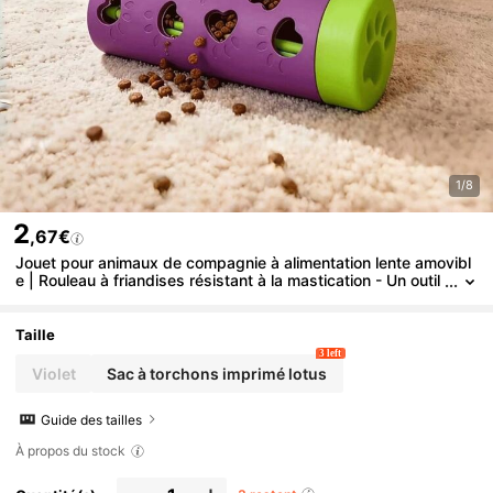
1/8
2
,67€
Jouet pour animaux de compagnie à alimentation lente amovibl
e | Rouleau à friandises résistant à la mastication - Un outil
chronophage et anti-ennui, convenant aux chats et aux chi
ens de petite/moyenne taille (utilisation intérieure/extérieure)
Taille
3 left
Violet
Sac à torchons imprimé lotus
Guide des tailles
À propos du stock