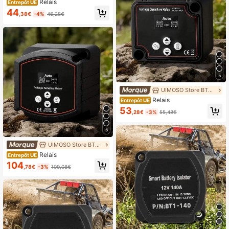
Relais
Entrepôt UE
44
,38€
-4%
46,28€
5
UIMOSO Store BTG EU
Relais
Entrepôt UE
53
,28€
-3%
55,48€
5
UIMOSO Store BTG EU
Relais
Entrepôt UE
104
,78€
-3%
109,08€
4