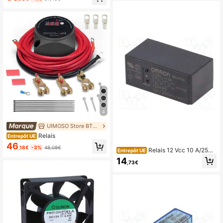
4
UIMOSO Store BTG EU
Relais
Entrepôt UE
46
,18€
-3%
48,08€
Relais 12 Vcc 10 A/250
Entrepôt UE
V (1 unité) Omron G2rl-1a-12dc
14
,73€