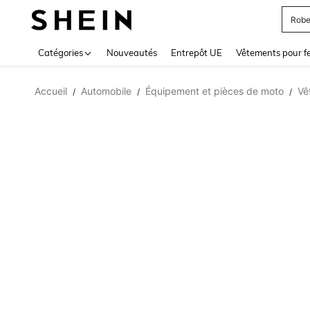
Robe
Use up 
Catégories
Nouveautés
Entrepôt UE
Vêtements pour 
Accueil
Automobile
Équipement et pièces de moto
Vê
/
/
/