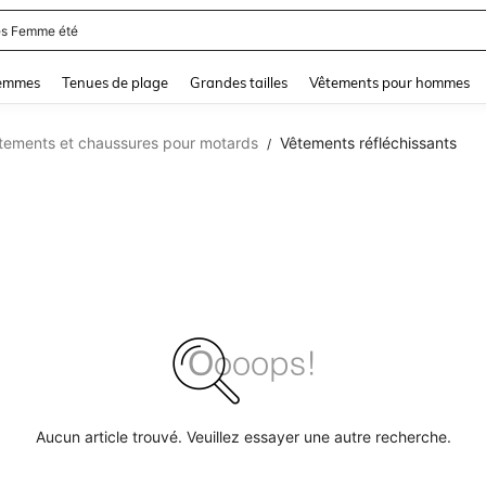
s Femme été
and down arrow keys to navigate search Dernière recherche and Rechercher et Tr
femmes
Tenues de plage
Grandes tailles
Vêtements pour hommes
tements et chaussures pour motards
Vêtements réfléchissants
/
Aucun article trouvé. Veuillez essayer une autre recherche.