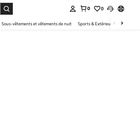
0
0
ouver. Press Enter to select.
Sous-vêtements et vêtements de nuit
Sports & Extérieur
Enfants