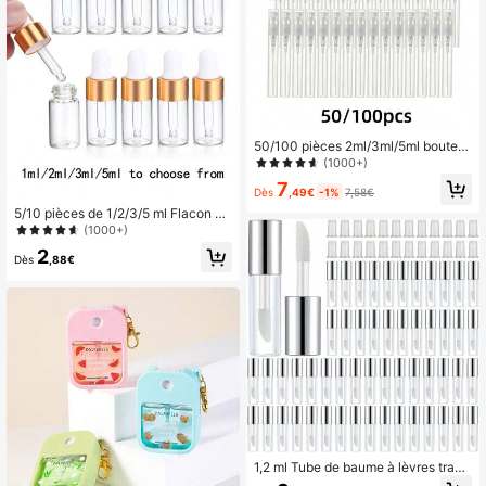
50/100 pièces 2ml/3ml/5ml bouteill
e de pulvérisation en plastique, vap
(1000+)
orisateur de brume d
7
Dès
,49€
-1%
7,58€
5/10 pièces de 1/2/3/5 ml Flacon co
mpte-gouttes en verre pour huiles e
(1000+)
ssentielles vide, tube à essai givré a
2
vec compte-gouttes en verre pour f
Dès
,88€
lacon d'huile essentielle, flacon de
parfum, aromathérapie, cosmétique,
flacon compte-gouttes en verre po
ur huiles essentielles
1,2 ml Tube de baume à lèvres trans
parent petit rechargeable vide Bout