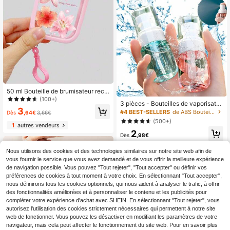
50 ml Bouteille de brumisateur rech
argeable imprimée avec fleurs et tor
(100+)
3 pièces - Bouteilles de vaporisate
tue de mer, avec crochet de suspen
3
ur à brouillard ultra fin, petits vapori
#4 BEST-SELLERS
de ABS Bouteilles de pulvérisation
sion et manchon en silicone anti-go
Dès
,64€
3,66€
sateurs d'alcool, 3 options de capa
uttes. Convient pour les cadeaux et
(500+)
cité (30ml/60ml/100ml), taille uniqu
1
autres vendeurs
les voyages, hydratant
2
e, vaporisateurs à brouillard fin réuti
Dès
,98€
lisables pour le nettoyage, la pulvéri
sation, le maquillage et les soins de
10
autres vendeurs
Nous utilisons des cookies et des technologies similaires sur notre site web afin de
la peau, beige sans parfum, nourriss
vous fournir le service que vous avez demandé et de vous offrir la meilleure expérience
ant - plusieurs couleurs disponibles
- accessoires de voyage
de navigation possible. Vous pouvez "Tout rejeter", "Tout accepter" ou définir vos
préférences de cookies à tout moment à votre choix. En sélectionnant "Tout accepter",
nous définirons tous les cookies optionnels, qui nous aident à analyser le trafic, à offrir
des fonctionnalités améliorées et à personnaliser le contenu et les publicités pour
compléter votre expérience d'achat avec SHEIN. En sélectionnant "Tout rejeter", vous
autorisez l'utilisation des cookies strictement nécessaires qui permettent à notre site
web de fonctionner. Vous pouvez les désactiver en modifiant les paramètres de votre
navigateur, mais cela peut affecter le fonctionnement du site web. Pour en savoir plus