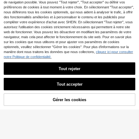
chette étanche pour téléphone, sac
ute qualité, style hawaïen
de navigation possible. Vous pouvez "Tout rejeter", "Tout accepter" ou définir vos
étanche pour téléphone de plage, s
préférences de cookies à tout moment à votre choix. En sélectionnant "Tout accepter",
ac étanche pour téléphone, convie
nous définirons tous les cookies optionnels, qui nous aident à analyser le trafic, à offrir
nt pour smartphone, accessoires de
des fonctionnalités améliorées et à personnaliser le contenu et les publicités pour
téléphone, voyage international, ca
mping d'été, accessoires technologi
compléter votre expérience d'achat avec SHEIN. En sélectionnant "Tout rejeter", vous
ques
autorisez l'utilisation des cookies strictement nécessaires qui permettent à notre site
web de fonctionner. Vous pouvez les désactiver en modifiant les paramètres de votre
navigateur, mais cela peut affecter le fonctionnement du site web. Pour en savoir plus
sur les cookies que nous utilisons et pour ajuster vos paramètres de cookies
optionnels, veuillez sélectionner "Gérer les cookies". Pour plus d'informations sur la
manière dont nous traitons les données que nous collectons,
cliquez ici pour consulter
notre Politique de confidentialité.
Tout rejeter
1 pièce Plaque de base de blocs de
construction unisexe, compatible a
(500+)
vec les principales marques de petit
Tout accepter
3
s briques 16*32 et 32*32, construct
Dès
,64€
Désolés, ce produit est épuisé.
ion graphique, en matériau ABS, jeu
polyvalent, plusieurs couleurs dispo
YWkairen
Gérer les cookies
nibles, cadeau d'anniversaire parfai
SIMILAIRES
1/5/10/20 paires de chaussettes mi
t
-mollet pour hommes, chaussettes
3
Dès
,05€
simples et décontractées, chausset
tes de travail avec lettres, chausset
tes de sport confortables pour la co
urse