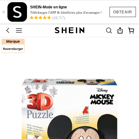
SHEIN-Mode en ligne
×
OBTENIR
Téléchargez l'APP & bénéficiez plus d'avantages !
(18,717)