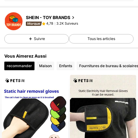
Attention. Uniquement pour usage domestique.
SHEIN - TOY BRANDS
3.2K Suiveurs
4,78
Suivre
Tous les articles
Vous Aimerez Aussi
recommander
Maison
Enfants
Fournitures de bureau & scolaire