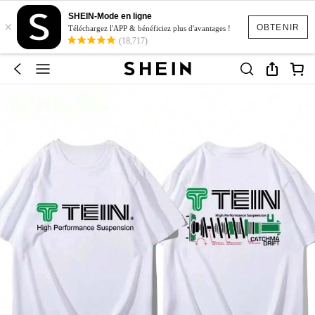
SHEIN-Mode en ligne
×
OBTENIR
Téléchargez l'APP & bénéficiez plus d'avantages !
(18,717)