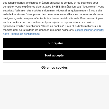
r un port quotidien.
des fonctionnalités améliorées et à personnaliser le contenu et les publicités pour
compléter votre expérience d'achat avec SHEIN. En sélectionnant "Tout rejeter", vous
autorisez l'utilisation des cookies strictement nécessaires qui permettent à notre site
web de fonctionner. Vous pouvez les désactiver en modifiant les paramètres de votre
navigateur, mais cela peut affecter le fonctionnement du site web. Pour en savoir plus
sur les cookies que nous utilisons et pour ajuster vos paramètres de cookies
optionnels, veuillez sélectionner "Gérer les cookies". Pour plus d'informations sur la
manière dont nous traitons les données que nous collectons,
cliquez ici pour consulter
notre Politique de confidentialité.
Chemise Y2K-Grunge H
Entrepôt UE
Tout rejeter
arajuku Imprimé Lettre-Hop-Tee To
12
,08€
p Gothique Oversize Punk Streetwe
ar Rétro Manches Courtes Coton--
Tout accepter
Chemises
Nouveau T-shirt noir Mi
Entrepôt UE
Gérer les cookies
chael J. Jackson pour hommes en p
CRAQUEZ DES MAINTENANT
AJOUTER AU PANIER
11
,42€
ur coton, coupe ample, style street
wear d'été, T-shirt oversize pour co
uples, T-shirt pour hommes