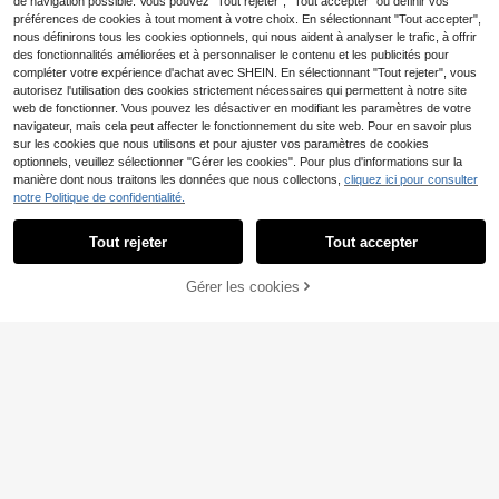
de navigation possible. Vous pouvez "Tout rejeter", "Tout accepter" ou définir vos
préférences de cookies à tout moment à votre choix. En sélectionnant "Tout accepter",
nous définirons tous les cookies optionnels, qui nous aident à analyser le trafic, à offrir
des fonctionnalités améliorées et à personnaliser le contenu et les publicités pour
compléter votre expérience d'achat avec SHEIN. En sélectionnant "Tout rejeter", vous
autorisez l'utilisation des cookies strictement nécessaires qui permettent à notre site
web de fonctionner. Vous pouvez les désactiver en modifiant les paramètres de votre
T-shirt graphique imprim
Entrepôt UE
navigateur, mais cela peut affecter le fonctionnement du site web. Pour en savoir plus
é album Certified Lover Boy du rapp
12
,33€
sur les cookies que nous utilisons et pour ajuster vos paramètres de cookies
eur Drake, t-shirt de mode hip-hop
unisexe, t-shirt oversize 100% coto
optionnels, veuillez sélectionner "Gérer les cookies". Pour plus d'informations sur la
n pour hommes
manière dont nous traitons les données que nous collectons,
cliquez ici pour consulter
notre Politique de confidentialité.
Tout rejeter
Tout accepter
7
Daily show
Gérer les cookies
CRAQUEZ DES MAINTENANT
AJOUTER AU PANIER
T-shirt pour hommes, débardeur dé
contracté d'été à col rond pour hom
#2 BEST-SELLERS
de Bleu T-shirts et débardeurs de sport pour homme
mes, polyvalent, amincissant, frais
9
et énergique, convient comme cade
Dès
,81€
au pour le mari et le petit ami pour l
e sport
17