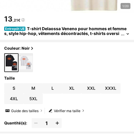
1/20
13
,21€
T-shirt Delaossa Veneno pour hommes et femme
Entrepôt UE
s, style hip-hop, vêtements décontractés, t-shirts oversi
ze, t-shirt 100% coton
Couleur: Noir
Taille
S
M
L
XL
XXL
XXXL
4XL
5XL
Guide des tailles
Vérifier ma taille
Quantité(s):