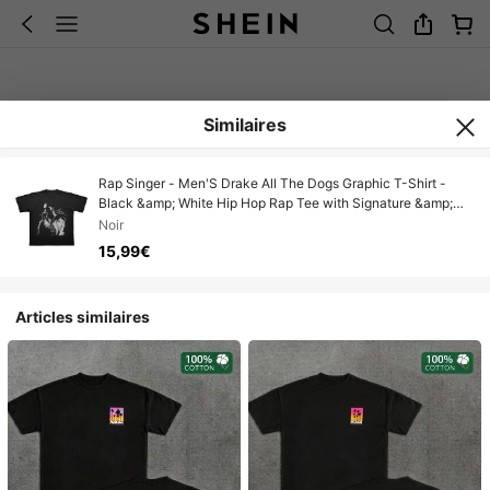
Similaires
Rap Singer - Men'S Drake All The Dogs Graphic T-Shirt -
Black &amp; White Hip Hop Rap Tee with Signature &amp;
Chain Design, Geometric Print Casual Streetwear, Regular Fit
Noir
Concert Merchandise
15,99€
Articles similaires