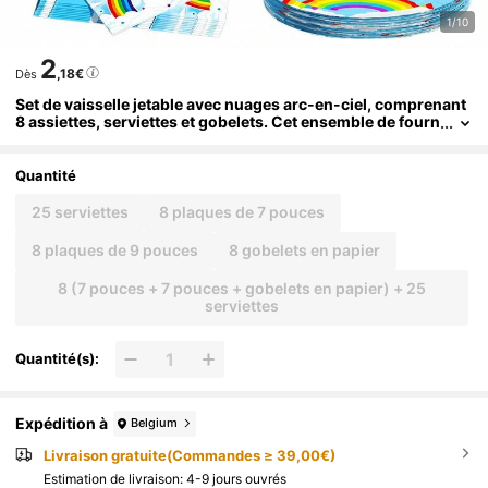
1/10
2
,18€
Dès
Set de vaisselle jetable avec nuages arc-en-ciel, comprenant
8 assiettes, serviettes et gobelets. Cet ensemble de fourn
itures jetables pour fête (incluant assiettes, serviettes et
gobelets) est parfait pour les anniversaires, mariages et piqu
e-niques en famille.
Quantité
25 serviettes
8 plaques de 7 pouces
8 plaques de 9 pouces
8 gobelets en papier
8 (7 pouces + 7 pouces + gobelets en papier) + 25
serviettes
Quantité(s):
Expédition à
Belgium
Livraison gratuite(Commandes ≥ 39,00€)
Estimation de livraison:
4-9 jours ouvrés