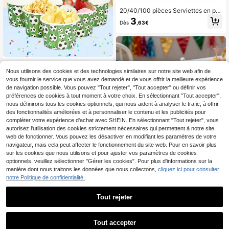
20/40/100 pièces Serviettes en pa
pier tropicales Aloha Hibiscus rose,
3
Dès
,63€
Serviettes de cocktail à bordure ros
e avec feuilles de Monstera, feuilles
de palmier et fleurs, Décoration de t
able pour fête d'anniversaire, douch
e nuptiale, plage d'été, piscine, Lua
u hawaïen, Unisexe
10 pièces/20 pièces/50 pièces Tas
ses à collation thème football, tasse
Nous utilisons des cookies et des technologies similaires sur notre site web afin de
3
Dès
,75€
s à glace football vert, bols à desser
vous fournir le service que vous avez demandé et de vous offrir la meilleure expérience
t, convient pour le pop-corn, les chi
de navigation possible. Vous pouvez "Tout rejeter", "Tout accepter" ou définir vos
ps, la soupe, les fournitures de fête,
préférences de cookies à tout moment à votre choix. En sélectionnant "Tout accepter",
durable, parfait pour les fêtes d'anni
nous définirons tous les cookies optionnels, qui nous aident à analyser le trafic, à offrir
versaire de football, les jours de mat
des fonctionnalités améliorées et à personnaliser le contenu et les publicités pour
ch et les événements sportifs
compléter votre expérience d'achat avec SHEIN. En sélectionnant "Tout rejeter", vous
autorisez l'utilisation des cookies strictement nécessaires qui permettent à notre site
web de fonctionner. Vous pouvez les désactiver en modifiant les paramètres de votre
Économiser 0,01€
navigateur, mais cela peut affecter le fonctionnement du site web. Pour en savoir plus
10/20/50 pièces Gobelets en papier
sur les cookies que nous utilisons et pour ajuster vos paramètres de cookies
élégants avec bordure dorée, conv
(100+)
optionnels, veuillez sélectionner "Gérer les cookies". Pour plus d'informations sur la
enant aux boissons chaudes/froide
manière dont nous traitons les données que nous collectons,
cliquez ici pour consulter
3
s, résistants à l'huile et durables. Idé
Dès
,74€
3,75€
notre Politique de confidentialité.
aux pour les anniversaires, mariage
s, enterrements de vie de jeune fille,
remises de diplômes, Pâques et plu
Tout rejeter
s encore.
Tout accepter
Désolés, ce produit est épuisé.