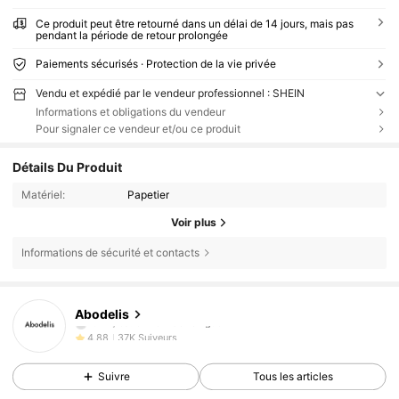
Ce produit peut être retourné dans un délai de 14 jours, mais pas
pendant la période de retour prolongée
Paiements sécurisés · Protection de la vie privée
Vendu et expédié par le vendeur professionnel : SHEIN
Informations et obligations du vendeur
Pour signaler ce vendeur et/ou ce produit
Détails Du Produit
Matériel:
Papetier
Voir plus
Informations de sécurité et contacts
37K Suiveurs
4,88
37K Suiveurs
4,88
Abodelis
e***j
est en train de naviguer
37K Suiveurs
4,88
37K Suiveurs
4,88
Suivre
Tous les articles
37K Suiveurs
4,88