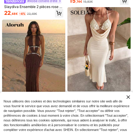
15
#Robe côtière d'été
,74€
15,83€
s croisées dans le dos, tenue de va
Slaydiva Ensemble 2 pièces rose vi
cances pour le printemps/été, blan
f découpé, jupe maxi à ourlet à fran
c
22
,48€
-4%
23,49€
ges, tenue d'été pour fête
35
22
Cévolie
SHEIN Frenchy Robe de
Entrepôt UE
Cévolie Robe chemise en maille pa
soleil bohème d'été pour femme, es
(1000+)
pillon à manches longues et épaule
22
,49€
sentielle, tenue d'été, indispensable
s tombantes, blanc riz, nouvelle coll
14
pour la saison des mariages, robe à
,49€
ection d'été
cordon de serrage Cottagecore, rob
e d'été en coton pour femme
#Élégance estivale
Soleia Nouvelle robe dé
Nous utilisons des cookies et des technologies similaires sur notre site web afin de
Entrepôt UE
contractée pour le printemps/été, id
vous fournir le service que vous avez demandé et de vous offrir la meilleure expérience
18
Aloruh
,49€
éale pour les vacances, les mariag
de navigation possible. Vous pouvez "Tout rejeter", "Tout accepter" ou définir vos
Aloruh Robe d'été bohè
es sur la plage, les invités, les remis
Entrepôt UE
préférences de cookies à tout moment à votre choix. En sélectionnant "Tout accepter",
me sans dos à nouer pour femmes
es de diplômes, les brunchs, la Sain
23
nous définirons tous les cookies optionnels, qui nous aident à analyser le trafic, à offrir
,75€
t-Patrick, les vacances de printem
des fonctionnalités améliorées et à personnaliser le contenu et les publicités pour
ps, Pâques, les festivals de musiqu
compléter votre expérience d'achat avec SHEIN. En sélectionnant "Tout rejeter", vous
e, élégante, bohème, tropicale, sex