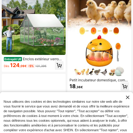
Enclos extérieur verrouill
Entrepôt UE
able pour poules, cage en acier gal
124
Dès
,09€
-5%
131,39€
vanisé avec toit pour petits animau
x, habitat pour volailles en extérieur,
dimensions : 3 * 2 * 2 m /
3 * 4 * 2 m / 3 * 6 * 2 m / 3 * 8 * 2 m
Petit incubateur domestique, comp
act avec lampe de mirage des œuf
18
,36€
s, USB, affichage de la température,
fenêtre transparente légère, convie
nt pour les œufs de poule, de canar
d, de caille, d'oie, contrôle de l'humi
Nous utilisons des cookies et des technologies similaires sur notre site web afin de
dité, régulation automatique de la te
vous fournir le service que vous avez demandé et de vous offrir la meilleure expérience
mpérature, retournement manuel de
de navigation possible. Vous pouvez "Tout rejeter", "Tout accepter" ou définir vos
s œufs, usage éducatif
préférences de cookies à tout moment à votre choix. En sélectionnant "Tout accepter",
nous définirons tous les cookies optionnels, qui nous aident à analyser le trafic, à offrir
des fonctionnalités améliorées et à personnaliser le contenu et les publicités pour
compléter votre expérience d'achat avec SHEIN. En sélectionnant "Tout rejeter", vous