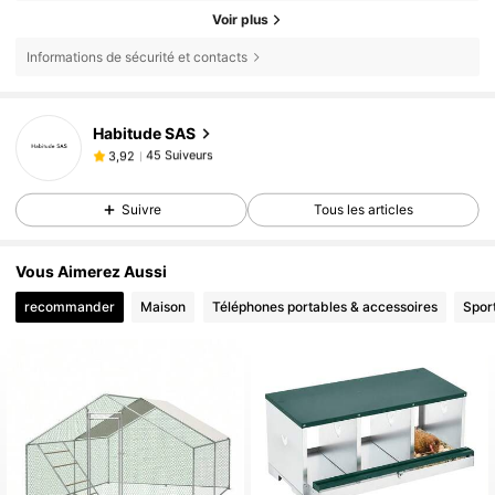
Voir plus
Informations de sécurité et contacts
Habitude SAS
45 Suiveurs
3,92
t***a
est en train de naviguer
45 Suiveurs
3,92
Suivre
Tous les articles
Vous Aimerez Aussi
recommander
Maison
Téléphones portables & accessoires
Sport