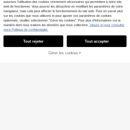
autorisez l'utilisation des cookies strictement nécessaires qui permettent à notre site
web de fonctionner. Vous pouvez les désactiver en modifiant les paramètres de votre
Cage à lapin anthracite
Entrepôt UE
navigateur, mais cela peut affecter le fonctionnement du site web. Pour en savoir plus
302,5 x 80,5 x 71 cm en acier galva
146
,60€
sur les cookies que nous utilisons et pour ajuster vos paramètres de cookies
nisé
optionnels, veuillez sélectionner "Gérer les cookies". Pour plus d'informations sur la
manière dont nous traitons les données que nous collectons,
cliquez ici pour consulter
Enclos pour poules en a
Entrepôt UE
notre Politique de confidentialité.
cier galvanisé pour l'extérieur, cage
162
Dès
,67€
-7%
176,39€
à animaux de compagnie en forme
Tout rejeter
Tout accepter
d'arche avec toit pare-soleil et imp
erméable, habitat tout temps pour la
volaille et les oiseaux, options de tai
Gérer les cookies
lle : 3*2*2m/3*4*2m/3*6*2m/3*8*
CRAQUEZ DES MAINTENANT
AJOUTER AU PANIER
2m
Cage à lapin argentée 3
Entrepôt UE
00 x 100 x 210 cm
156
,76€
Cages et accessoires po
Entrepôt UE
ur volailles et bétail
60
,22€
-1%
61,31€