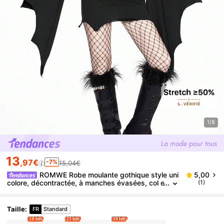
1/8
13
,97€
-7%
15,04€
ROMWE Robe moulante gothique style uni
5,00
colore, décontractée, à manches évasées, col e
(1)
n V, nœud papillon, ailes de chauve-souris pour
Halloween, pour femmes
Taille
:
FR
Standard
18 left
23 left
19 left