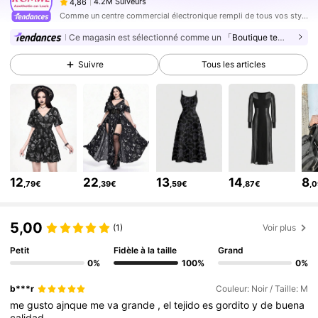
v***2
est en train de naviguer
Comme un centre commercial électronique rempli de tous vos styles sociaux préférés (enfin). Mettez de l'ordre dans votre esthétique avec les vêtements et la décoration ROMWE que vous avez vus - et aimés - en ligne, plus toutes les pièces dark pop dont vous ne saviez pas que vous aviez besoin.
4.2M Suiveurs
4,86
Ce magasin est sélectionné comme un
「Boutique tendance」
4.2M Suiveurs
4,86
Suivre
Tous les articles
4.2M Suiveurs
4,86
4.2M Suiveurs
4,86
4.2M Suiveurs
4,86
4.2M Suiveurs
4,86
4.2M Suiveurs
4,86
12
22
13
14
8
,79€
,39€
,59€
,87€
,
4.2M Suiveurs
4,86
4.2M Suiveurs
4,86
5,00
(1)
Voir plus
Petit
Fidèle à la taille
Grand
0%
100%
0%
b***r
Couleur: Noir / Taille: M
me
gusto
ajnque
me
va
grande
,
el
tejido
es
gordito
y
de
buena
calidad