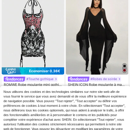
Économiser 0,36€
#Touche gothique
#Robes de soirée
ROMWE Robe moulante mini gothiq
SHEIN ICON Robe moulante à manc
ue à col ras-du-cou avec imprimé c
hes longues en maille avec manche
14
19
,39€
-2%
14,75€
Dès
,79€
Nous utilisons des cookies et des technologies similaires sur notre site web afin de
râne tie-dye ajouré et couleurs cont
s chauve-souris exagérées, élégant
rastées
e et ajustée pour femme
vous fournir le service que vous avez demandé et de vous offrir la meilleure expérience
de navigation possible. Vous pouvez "Tout rejeter", "Tout accepter" ou définir vos
préférences de cookies à tout moment à votre choix. En sélectionnant "Tout accepter",
nous définirons tous les cookies optionnels, qui nous aident à analyser le trafic, à offrir
des fonctionnalités améliorées et à personnaliser le contenu et les publicités pour
compléter votre expérience d'achat avec SHEIN. En sélectionnant "Tout rejeter", vous
autorisez l'utilisation des cookies strictement nécessaires qui permettent à notre site
web de fonctionner. Vous pouvez les désactiver en modifiant les paramètres de votre