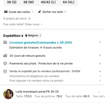
36
(S)
38
(M)
40/42
(L)
44
(XL)
Guide des tailles
Vérifier ma taille
À propos du stock
Pas votre taille? Dites-nous
Expédition à
Belgium
Livraison gratuite(Commandes ≥ 39,00€)
Estimation de livraison:
4-9 jours ouvrés
30-jours de retours gratuits
Paiements sécurisés · Protection de la vie privée
Vendu et expédié par le vendeur professionnel : SHEIN
Informations et obligations du vendeur
Pour signaler ce vendeur et/ou ce produit
Le/la mannequin porte:
FR 36 (S)
Taille:
170.0
Tour de poitrine:
78.0
Tour de taille:
60.0
Tour de 