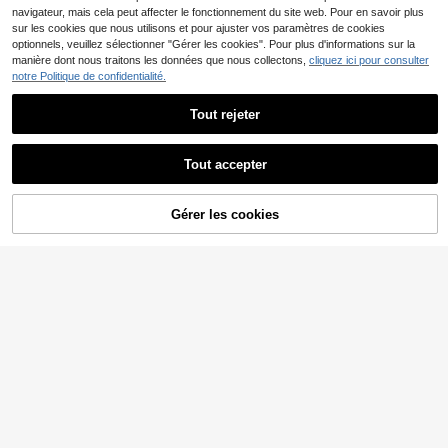
navigateur, mais cela peut affecter le fonctionnement du site web. Pour en savoir plus
sur les cookies que nous utilisons et pour ajuster vos paramètres de cookies
optionnels, veuillez sélectionner "Gérer les cookies". Pour plus d'informations sur la
manière dont nous traitons les données que nous collectons,
cliquez ici pour consulter
notre Politique de confidentialité.
Tout rejeter
Tout accepter
#Noir intemporel
#Nature nouveau
Gérer les cookies
ROMWE Robe longue gothique pour
ROMWE Fairycore Robe en maille i
AJOUTER AU PANIER
femmes avec fente haute, manches
mprimée Vierge Marie vintage pour
19
13
,12€
,59€
chauve-souris évasées et laçage
femmes, pour le Nouvel An