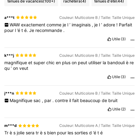
tenues de vacances
(100+)
rachètera
(4)
tenues d'été
(44)
a***t
Couleur: Multicolore B / Taille: Taille Unique
WAW
exactement
comme
je
l
’
imaginais
,
je
l
’
adore
!
Parfait
pour
l
’é
t
é.
Je
recommande
.
Utile
(3)
k***j
Couleur: Multicolore B / Taille: Taille Unique
magnifique
et
super
chic
en
plus
on
peut
utiliser
la
bandouli
è
re
qu
’
on
veut
Utile
(3)
j***n
Couleur: Multicolore B / Taille: Taille Unique
Magnifique
sac
,
par
.
contre
il
fait
beaucoup
de
bruit
Utile
(2)
m***d
Couleur: Multicolore A / Taille: Taille Unique
Tr
è
s
jolie
sera
tr
è
s
bien
pour
les
sorties
d
’é
t
é