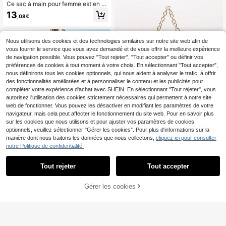
Ce sac à main pour femme est en P
U jaune, avec un motif de peau de l
13
,08€
ézard texturé et une décoration de l
ettre. C'est un sac cabas/en forme
de croissant élégant et multifonctio
nnel. Le sac est décoré d'un pende
Nous utilisons des cookies et des technologies similaires sur notre site web afin de
ntif à gland en soie rouge et bleue.
vous fournir le service que vous avez demandé et de vous offrir la meilleure expérience
La conception comporte une fermet
de navigation possible. Vous pouvez "Tout rejeter", "Tout accepter" ou définir vos
ure éclair métallique lisse et une lon
préférences de cookies à tout moment à votre choix. En sélectionnant "Tout accepter",
gue chaîne métallique réglable pour
nous définirons tous les cookies optionnels, qui nous aident à analyser le trafic, à offrir
l'épaule en haut.
des fonctionnalités améliorées et à personnaliser le contenu et les publicités pour
compléter votre expérience d'achat avec SHEIN. En sélectionnant "Tout rejeter", vous
autorisez l'utilisation des cookies strictement nécessaires qui permettent à notre site
34
web de fonctionner. Vous pouvez les désactiver en modifiant les paramètres de votre
navigateur, mais cela peut affecter le fonctionnement du site web. Pour en savoir plus
#Escapade tropicale
sur les cookies que nous utilisons et pour ajuster vos paramètres de cookies
Sac à bandoulière paille
Entrepôt UE
optionnels, veuillez sélectionner "Gérer les cookies". Pour plus d'informations sur la
té coloré, sac floral, sac pailleté, sa
11
manière dont nous traitons les données que nous collectons,
cliquez ici pour consulter
,18€
c de demoiselle d'honneur, sac à m
notre Politique de confidentialité.
ain de femme avec chaîne métalliq
ue, sac de bal, accessoires de bal, s
ac élégant de femme, articles de m
Tout rejeter
Tout accepter
Économiser 0,03€
ariage, portefeuille pailleté de bal
(motif aléatoire)
Sac à bandoulière de plage d'été -
Gérer les cookies
AJOUTER AU PANIER
Série thème étoile de mer & océan.
#1 BEST-SELLERS
de Animal Sacs à bandoulière pour femmes
Sac à bandoulière en coquillage tre
2
ssé avec sangle chaîne style océa
Dès
,75€
-1%
2,78€
n.