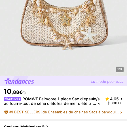
1/6
10
,88€
ROMWE Fairycore 1 pièce Sac d'épaule/s
4,65
ac fourre-tout de série d'étoiles de mer d'été tr
(1000+)
essé, sac de plage, sac à main en paille (place
#
1
BEST-SELLERS
de Ensembles de chaînes Sacs à bandoulière pour fe
ment de la décoration aléatoire)
Couleur: Multicolore B