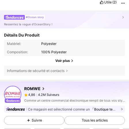
Utile
(2)
#Ocean story
Ressentez la vague d'OceanStory !
Détails Du Produit
Matériel:
Polyester
Composition:
100% Polyester
Voir plus
Informations de sécurité et contacts
4.2M Suiveurs
4,86
ROMWE
4.2M Suiveurs
4,86
s***i
est en train de naviguer
Comme un centre commercial électronique rempli de tous vos styles sociaux préférés (enfin). Mettez de l'ordre dans votre esthétique avec les vêtements et la décoration ROMWE que vous avez vus - et aimés - en ligne, plus toutes les pièces dark pop dont vous ne saviez pas que vous aviez besoin.
4.2M Suiveurs
4,86
Ce magasin est sélectionné comme un
「Boutique tendance」
4.2M Suiveurs
4,86
Suivre
Tous les articles
4.2M Suiveurs
4,86