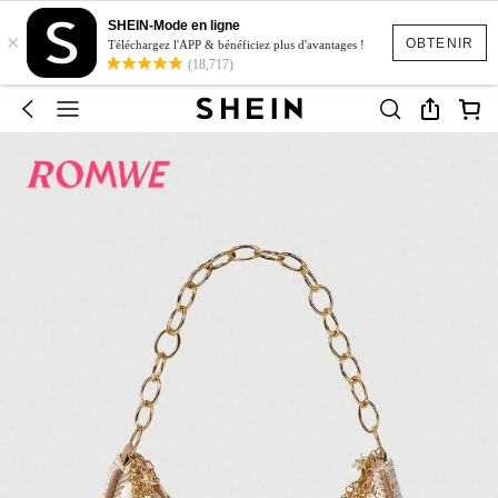
SHEIN-Mode en ligne
×
OBTENIR
Téléchargez l'APP & bénéficiez plus d'avantages !
(18,717)