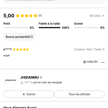
5,00
(1)
Voir plus
Petit
Fidèle à la taille
Grand
0%
100%
0%
Bonne portabilité
(1)
s***1
Couleur: Vert / Taille: S
جيده
Utile
(0)
6.9K Suiveurs
4,86
JHQIANNIU
N***a
est en train de naviguer
6.9K Suiveurs
4,86
6.9K Suiveurs
4,86
Suivre
Tous les articles
6.9K Suiveurs
4,86
6.9K Suiveurs
4,86
Vous Aimerez Aussi