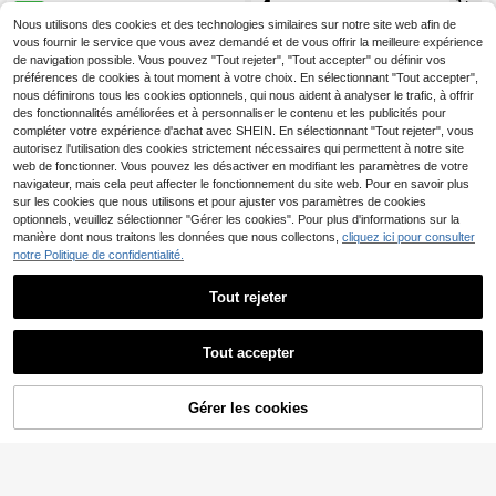
4
oelleuse, Y2K, jambières JK, migno
1 paire de chaussettes montan
NEW
,08€
nnes et douces, convenant
tes de couleur unie, chaussettes tri
Nous utilisons des cookies et des technologies similaires sur notre site web afin de
6
,28€
cotées chaudes pour femmes, style
vous fournir le service que vous avez demandé et de vous offrir la meilleure expérience
sous-culture Y2K, chaussettes JK,
de navigation possible. Vous pouvez "Tout rejeter", "Tout accepter" ou définir vos
6 couleurs, convient pour l'automn
préférences de cookies à tout moment à votre choix. En sélectionnant "Tout accepter",
e/l'hiver
nous définirons tous les cookies optionnels, qui nous aident à analyser le trafic, à offrir
des fonctionnalités améliorées et à personnaliser le contenu et les publicités pour
compléter votre expérience d'achat avec SHEIN. En sélectionnant "Tout rejeter", vous
autorisez l'utilisation des cookies strictement nécessaires qui permettent à notre site
web de fonctionner. Vous pouvez les désactiver en modifiant les paramètres de votre
navigateur, mais cela peut affecter le fonctionnement du site web. Pour en savoir plus
sur les cookies que nous utilisons et pour ajuster vos paramètres de cookies
optionnels, veuillez sélectionner "Gérer les cookies". Pour plus d'informations sur la
manière dont nous traitons les données que nous collectons,
cliquez ici pour consulter
notre Politique de confidentialité.
Tout rejeter
Tout accepter
Gérer les cookies
AJOUTER AU PANIER