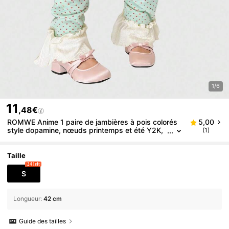
1/6
11
,48€
ROMWE Anime 1 paire de jambières à pois colorés
5,00
style dopamine, nœuds printemps et été Y2K,
(1)
chaussettes superposées en dentelle, couvre-j
ambes, convient pour le quotidien, les sorties et les
fêtes
Taille
24 left
S
Longueur
:
42 cm
Guide des tailles