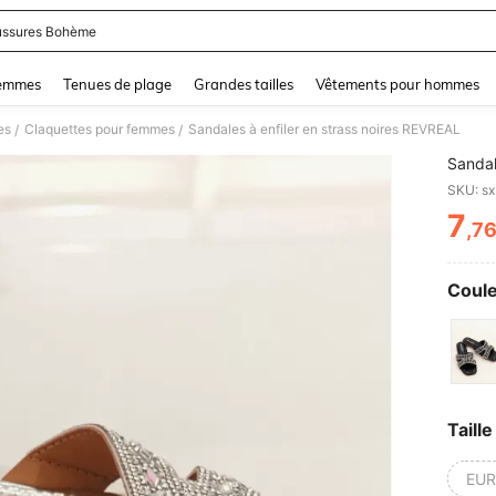
ssures Bohème
and down arrow keys to navigate search Dernière recherche and Rechercher et Tr
femmes
Tenues de plage
Grandes tailles
Vêtements pour hommes
es
Claquettes pour femmes
Sandales à enfiler en strass noires REVREAL
/
/
Sandal
SKU: s
7
,7
PR
Coule
Taille
EUR