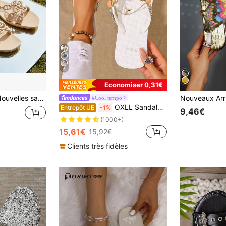
6
Économiser 0,31€
dales string à détail chaîne pour femme, élégantes lanières souples, chaussures pour vacances et quotidien, Chaîne d'Ancre
#Cool tempo
OXLL Sandales d'été pour femmes, luxe avec décoration de strass et de verre, style bohème, semelle souple, tongs pour extérieur, plage et vacances
Entrepôt UE
-1%
9,46€
(1000+)
15,61€
15,92€
Clients très fidèles