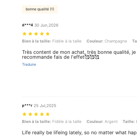
bonne qualité (1)
d***4
30 Jun,2026
Bien à la taille: Fidèle à la taille, Couleur: Champagne, Taille: EUR37
Bien à la taille:
Fidèle à la taille
Couleur:
Champagne
Ta
Très content de mon achat, très bonne qualité, je
recommande fais de l'effet🥰🥰🥰
Traduire
p***r
25 Jul,2025
Bien à la taille: Fidèle à la taille, Couleur: Argent, Taille: EUR40
Bien à la taille:
Fidèle à la taille
Couleur:
Argent
Taille:
Life really be lifeing lately, so no matter what ha