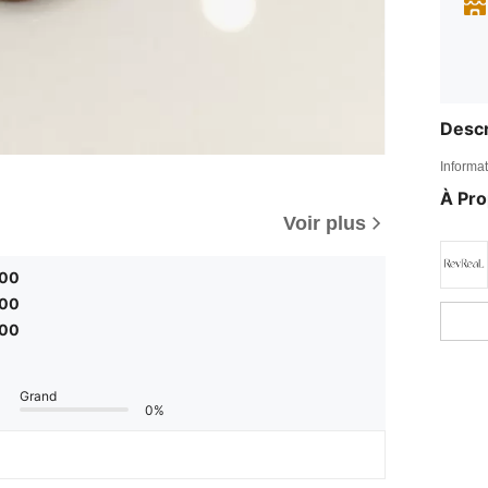
Descr
Informat
À Pr
Voir plus
,00
,00
,00
Grand
0%