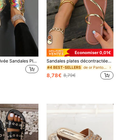
Économiser 0,01€
Nouveaux Arrivée Sandales Plates Roses Pour Femmes Avec Design De Broderie Papillon Fleur À La Mode Et Anneau D'orteil Pour Marche Décontractée
Sandales plates décontractées pour femmes, Mules d'été pour la plage et l'extérieur
de or Pantoufles pour femmes
#4 BEST-SELLERS
8,78€
8,79€