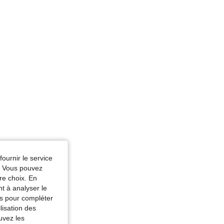
fournir le service
e. Vous pouvez
re choix. En
nt à analyser le
tés pour compléter
lisation des
uvez les