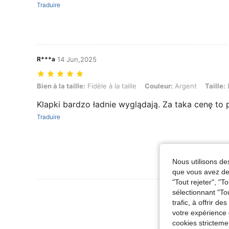
Traduire
R***a
14 Jun,2025
Bien à la taille: Fidèle à la taille, Couleur: Argent, Taille: EUR37
Bien à la taille:
Fidèle à la taille
Couleur:
Argent
Taille:
Klapki bardzo ładnie wyglądają. Za taka cenę to 
Traduire
Nous utilisons des
que vous avez dem
"Tout rejeter", "
Voir Plus D
sélectionnant "To
trafic, à offrir d
votre expérience 
cookies stricteme