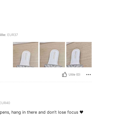
ille:
EUR37
Utile (0)
EUR40
ppens, hang in there and don’t lose focus 🖤