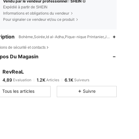
Vendu par le vendeur professionnel : SHEIN
Expédié à partir de SHEIN
Informations et obligations du vendeur
Pour signaler ce vendeur et/ou ce produit
iption
Bohème,Soirée,Id al-Adha,Pique-nique Printanier,Jour de l'indépenda
4,89
1.2K
6.1K
4,89
1.2K
6.1K
ions de sécurité et contacts
opos Du Magasin
4,89
1.2K
6.1K
4,89
1.2K
6.1K
RevReaL
4,89
1.2K
6.1K
Evaluation
Articles
Suiveurs
t***d
est en train de naviguer
4,89
1.2K
6.1K
Tous les articles
Suivre
4,89
1.2K
6.1K
4,89
1.2K
6.1K
4,89
1.2K
6.1K
4,89
1.2K
6.1K