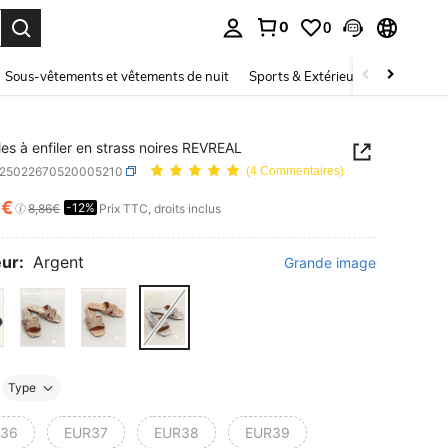
0
0
ouver. Press Enter to select.
Sous-vêtements et vêtements de nuit
Sports & Extérieur
Enfants
es à enfiler en strass noires REVREAL
x25022670520005210
(4 Commentaires)
6€
-12%
ICE AND AVAILABILITY
8,86€
Prix TTC, droits inclus
ur:
Argent
Grande image
Type
36
EUR37
EUR38
EUR39