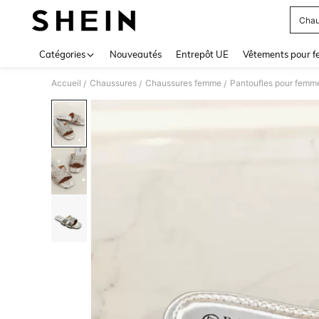
Chau
Use up 
Catégories
Nouveautés
Entrepôt UE
Vêtements pour 
Accueil
Chaussures
Chaussures femme
Pantoufles pour femm
/
/
/