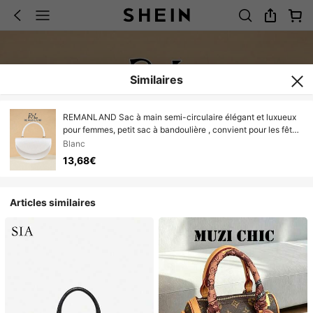
Similaires
REMANLAND Sac à main semi-circulaire élégant et luxueux
pour femmes, petit sac à bandoulière , convient pour les fêtes,
mariages, dîners et banquets des femmes. Sac de soirée
Blanc
parfait pour les fêtes, les mariages, les bals de promo et les
13,68€
dîners/banquets. Cadeau idéal pour les femmes.
Articles similaires