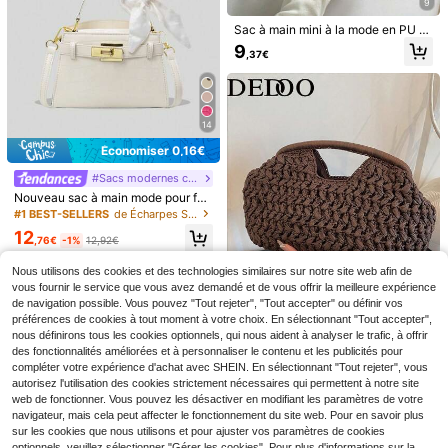
9
Sac à main mini à la mode en PU d
e couleur unie avec cordon de serr
9
,37€
age, sac bandoulière coquille de co
uleur métallique pour femmes
14
Économiser 0,16€
#Sacs modernes cuir
38
Nouveau sac à main mode pour fe
mme, sac fourre-tout de style mini
#1 BEST-SELLERS
de Écharpes Sacs à poignée supérieure pour femmes
Wandoria
maliste et élégant en couleur unie a
12
BARAN RIVER
Wandoria Robe d'été/pri
vec motif peau de crocodile haut d
Entrepôt UE
,76€
-1%
12,92€
ntemps pour femme en lin avec nœ
e gamme, avec foulard. Polyvalent
(1000+)
1 pièce Pendentif cheval porte-bon
ud en bambou unique, robe de plag
pour les sorties, les courses, porté à
heur animal, décoration de sac à do
Nous utilisons des cookies et des technologies similaires sur notre site web afin de
4
15
e bohème occidentale avec buste fr
l'épaule
,85€
Dès
,99€
s, breloque de sac à bandoulière, or
vous fournir le service que vous avez demandé et de vous offrir la meilleure expérience
oncé, jupe étagée en forme de gâte
nement de voiture suspendu, acces
de navigation possible. Vous pouvez "Tout rejeter", "Tout accepter" ou définir vos
au, coupe A-line, dos nu, col ras-du
soire de bagage, cadeau d'annivers
préférences de cookies à tout moment à votre choix. En sélectionnant "Tout accepter",
-cou réglable avec nœud, robe max
aire
i
nous définirons tous les cookies optionnels, qui nous aident à analyser le trafic, à offrir
12
des fonctionnalités améliorées et à personnaliser le contenu et les publicités pour
compléter votre expérience d'achat avec SHEIN. En sélectionnant "Tout rejeter", vous
Dedoo Sac à main en paille de styl
e français vintage à texture rugueu
autorisez l'utilisation des cookies strictement nécessaires qui permettent à notre site
#1 BEST-SELLERS
de Tresse Sacs à poignée supérieure pour femmes
se, design en forme de nuage avec
web de fonctionner. Vous pouvez les désactiver en modifiant les paramètres de votre
15
poignée creuse pour un transport fa
,81€
navigateur, mais cela peut affecter le fonctionnement du site web. Pour en savoir plus
cile, sac pochette ambiance vacan
sur les cookies que nous utilisons et pour ajuster vos paramètres de cookies
ces à la plage, convient pour les so
optionnels, veuillez sélectionner "Gérer les cookies". Pour plus d'informations sur la