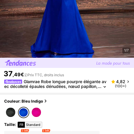
1/7
37
,49€
Prix TTC, droits inclus
Glamrae Robe longue pourpre élégante av
4,82
ec décolleté épaules dénudées, nœud papillon,
(100+)
col Ras-du-cou perlé, taille haute ajustée, ourlet
sirène pour soirée formelle, mariage, cérémonie, soir
ée, mariage, remise de diplôme, dîner
Couleur: Bleu Indigo
Taille
:
FR
Standard
1 left
1 left