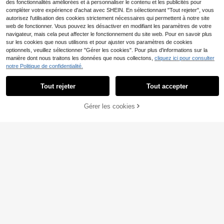
des fonctionnalités améliorées et à personnaliser le contenu et les publicités pour
compléter votre expérience d'achat avec SHEIN. En sélectionnant "Tout rejeter", vous
autorisez l'utilisation des cookies strictement nécessaires qui permettent à notre site
web de fonctionner. Vous pouvez les désactiver en modifiant les paramètres de votre
navigateur, mais cela peut affecter le fonctionnement du site web. Pour en savoir plus
sur les cookies que nous utilisons et pour ajuster vos paramètres de cookies
optionnels, veuillez sélectionner "Gérer les cookies". Pour plus d'informations sur la
manière dont nous traitons les données que nous collectons,
cliquez ici pour consulter
4
notre Politique de confidentialité.
Économiser 2,43€
Tout rejeter
Tout accepter
Robe chemise à col volanté avec n
#Chic épaules nues
22
œud devant, manches lanternes à d
,37€
-9%
24,80€
Robe de soirée bandage élégante e
Gérer les cookies
AJOUTER AU PANIER
ouble couche, printemps/été, festiv
46
t digne pour femmes, épaules dénu
,99€
al de musique, Saint-Valentin, saiso
dées, blocs de couleurs, décorée de
n des mariages, tenue sexy et éléga
strass, automne/hiver, mariage, prin
nte pour femmes, robe d'invitée de
temps, automne
mariage, convient pour les fêtes, les
bals, les occasions formelles #Robe
DeSoirée #RobeDeFête #DéliceTra
nsparent #PoetCore