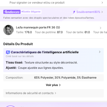
Pour signaler ce vendeur et/ou ce produit
Soulèvement
80%
#Soirée élégante
Faites sensation avec des drapés spectaculaires et des robes époustouflantes.
Le/la mannequin porte:
FR 36 (S)
Taille:
176.0
Tour de poitrine:
87.0
Tour de taille:
61.0
Tour de h
Détails Du Produit
Caractéristiques de l'intelligence artificielle
Créé basé sur les détails
Tissu tissé:
Texture structurée au style décontracté.
Ajusté:
Coupe ajustée aux lignes épurées.
Composition:
65% Polyester, 30% Polyamide, 5% Élasthanne
Voir plus
Informations de sécurité et contacts
673K Suiveurs
4,75