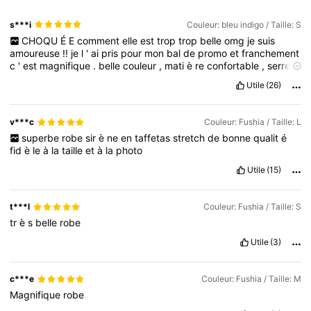
s***i
Couleur: bleu indigo / Taille: S
CHOQU
É
E
comment
elle
est
trop
trop
belle
omg
je
suis
amoureuse
!!
je
l
'
ai
pris
pour
mon
bal
de
promo
et
franchement
c
'
est
magnifique
.
belle
couleur
,
mati
è
re
confortable
,
serre
bien
aux
bons
endroits
(
attention
aux
petites
poitrines
,
ç
a
Utile
(26)
vole
,
pr
é
voyez
un
push
-
up
ou
un
soutif
sans
bretelles
).
v***c
Couleur: Fushia / Taille: L
superbe
robe
sir
è
ne
en
taffetas
stretch
de
bonne
qualit
é
fid
è
le
à
la
taille
et
à
la
photo
Utile
(15)
t***l
Couleur: Fushia / Taille: S
tr
è
s
belle
robe
Utile
(3)
c***e
Couleur: Fushia / Taille: M
Magnifique
robe