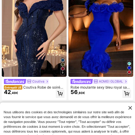
9
Coutiva
AOMEI GLOBAL
Coutiva Robe de soirée f
Robe moulante sexy bleu royal sans
Entrepôt UE
42
56
ormelle à volants d'une seule épaul
manches à épaules dénudées avec
,49€
,80€
e, coupe sirène élégante avec sequ
volants et imprimé floral pour femm
ins, pour l'automne et l'hiver. Convi
es AOMEI, pour fête d'anniversaire,
ent pour les fêtes, les invités de mar
mariage, anniversaire, remise des di
iage, les cérémonies de remise des
plômes, rentrée scolaire
diplômes
Nous utilisons des cookies et des technologies similaires sur notre site web afin de
vous fournir le service que vous avez demandé et de vous offrir la meilleure expérience
de navigation possible. Vous pouvez "Tout rejeter", "Tout accepter" ou définir vos
préférences de cookies à tout moment à votre choix. En sélectionnant "Tout accepter",
nous définirons tous les cookies optionnels, qui nous aident à analyser le trafic, à offrir