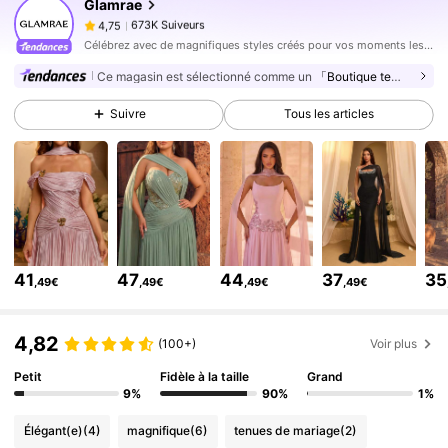
Glamrae
673K Suiveurs
4,75
j***n
est en train de naviguer
673K Suiveurs
4,75
Célébrez avec de magnifiques styles créés pour vos moments les mieux habillés.
Ce magasin est sélectionné comme un
「Boutique tendance」
673K Suiveurs
4,75
673K Suiveurs
4,75
Suivre
Tous les articles
673K Suiveurs
4,75
673K Suiveurs
4,75
673K Suiveurs
4,75
673K Suiveurs
4,75
673K Suiveurs
4,75
41
47
44
37
35
,49€
,49€
,49€
,49€
673K Suiveurs
4,75
4,82
(100+)
Voir plus
Petit
Fidèle à la taille
Grand
9%
90%
1%
Élégant(e)
(4)
magnifique
(6)
tenues de mariage
(2)