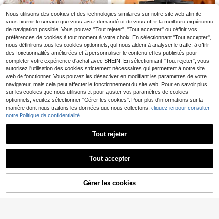
13
,29€
Nous utilisons des cookies et des technologies similaires sur notre site web afin de
VENTUSAIL
vous fournir le service que vous avez demandé et de vous offrir la meilleure expérience
de navigation possible. Vous pouvez "Tout rejeter", "Tout accepter" ou définir vos
préférences de cookies à tout moment à votre choix. En sélectionnant "Tout accepter",
Mouchoirs faciaux "Larmes de bon
2
heur", décoration florale rose, convi
nous définirons tous les cookies optionnels, qui nous aident à analyser le trafic, à offrir
Dès
,45€
ent pour les fiançailles, la fête de m
des fonctionnalités améliorées et à personnaliser le contenu et les publicités pour
ariage, la décoration de mariage, le
compléter votre expérience d'achat avec SHEIN. En sélectionnant "Tout rejeter", vous
s accessoires de mariage, les cade
autorisez l'utilisation des cookies strictement nécessaires qui permettent à notre site
aux de mariage, les fournitures de
web de fonctionner. Vous pouvez les désactiver en modifiant les paramètres de votre
mariage pour le marié et la mariée, l
navigateur, mais cela peut affecter le fonctionnement du site web. Pour en savoir plus
a décoration de remise des diplôme
sur les cookies que nous utilisons et pour ajuster vos paramètres de cookies
s, les fournitures de fête de remise
3 rouleaux de papier toilette à motif
des diplômes
optionnels, veuillez sélectionner "Gérer les cookies". Pour plus d'informations sur la
4
de toile d'araignée noire, papier toil
Dès
,34€
manière dont nous traitons les données que nous collectons,
cliquez ici pour consulter
ette thématique amusant et créatif,
notre Politique de confidentialité.
décoration de salle de bain, cadeau
unique, idée de cadeau de plaisant
erie, humour quotidien, décoration
Tout rejeter
de fête
Afficher les articles similaires en stock
Voir tout
Tout accepter
Désolés, ce produit est épuisé.
Gérer les cookies
EN RUPTURE DE STOCK
10/40/60 pièces (10 pièces/paque
2
t) Lingettes humides portables mini
Dès
,84€