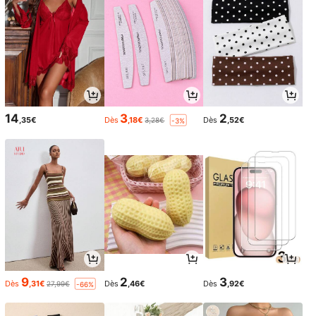
14
3
2
,35€
Dès
,18€
Dès
,52€
3,28€
-3%
9
2
3
Dès
,31€
Dès
,46€
Dès
,92€
27,99€
-66%