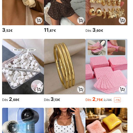
3
11
3
,52€
,87€
Dès
,60€
2
3
2
Dès
,68€
Dès
,13€
Dès
,75€
2,78€
-1%