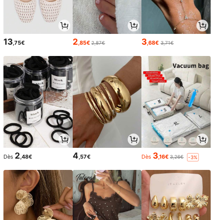
13
2
3
,75€
,85€
,68€
2,87€
3,71€
2
4
3
Dès
,48€
,57€
Dès
,16€
3,26€
-3%