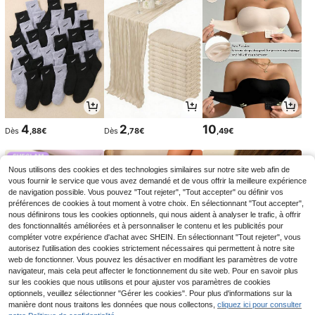
4
2
10
Dès
,88€
Dès
,78€
,49€
Nous utilisons des cookies et des technologies similaires sur notre site web afin de
vous fournir le service que vous avez demandé et de vous offrir la meilleure expérience
de navigation possible. Vous pouvez "Tout rejeter", "Tout accepter" ou définir vos
préférences de cookies à tout moment à votre choix. En sélectionnant "Tout accepter",
nous définirons tous les cookies optionnels, qui nous aident à analyser le trafic, à offrir
des fonctionnalités améliorées et à personnaliser le contenu et les publicités pour
compléter votre expérience d'achat avec SHEIN. En sélectionnant "Tout rejeter", vous
autorisez l'utilisation des cookies strictement nécessaires qui permettent à notre site
web de fonctionner. Vous pouvez les désactiver en modifiant les paramètres de votre
navigateur, mais cela peut affecter le fonctionnement du site web. Pour en savoir plus
sur les cookies que nous utilisons et pour ajuster vos paramètres de cookies
5
11
2
optionnels, veuillez sélectionner "Gérer les cookies". Pour plus d'informations sur la
,88€
,61€
,75€
11,85€
2,76€
-2%
manière dont nous traitons les données que nous collectons,
cliquez ici pour consulter