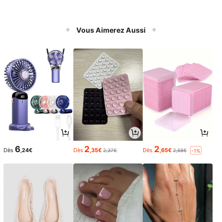
Vous Aimerez Aussi
6
2
2
Dès
,24€
Dès
,35€
Dès
,65€
2,37€
2,68€
-1%