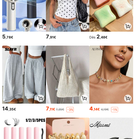
5
7
2
,78€
,91€
Dès
,48€
14
7
4
,35€
,11€
,14€
7,35€
4,19€
-3%
-1%