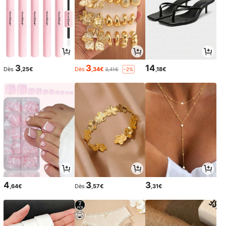
3
3
14
Dès
,25€
Dès
,34€
,18€
3,41€
-2%
4
3
3
,64€
Dès
,57€
,31€