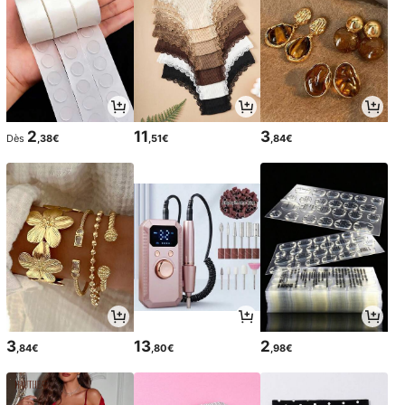
2
11
3
Dès
,38€
,51€
,84€
3
13
2
,84€
,80€
,98€