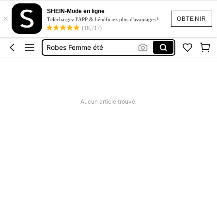
Maillot De Bain Femme
SHEIN-Mode en ligne
×
Squishy
OBTENIR
Téléchargez l'APP & bénéficiez plus d'avantages !
(18,717)
Maillot De Bain 2 Pieces
Robes Femme été
Short Femme été
Maillot De Bain Femme
Squishy
Aucun article trouvé.