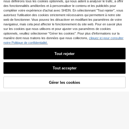
nous définirons tous les cookies optionnels, qui nous aident à analyser le trafic, à offrir
des fonctionnalités améliorées et à personnaliser le contenu et les publicités pour
compléter votre expérience d'achat avec SHEIN. En sélectionnant "Tout rejeter", vous
autorisez l'utilisation des cookies strictement nécessaires qui permettent à notre site
web de fonctionner. Vous pouvez les désactiver en modifiant les paramètres de votre
navigateur, mais cela peut affecter le fonctionnement du site web. Pour en savoir plus
sur les cookies que nous utilisons et pour ajuster vos paramètres de cookies
optionnels, veuillez sélectionner "Gérer les cookies". Pour plus d'informations sur la
manière dont nous traitons les données que nous collectons,
cliquez ici pour consulter
notre Politique de confidentialité.
Tout rejeter
Tout accepter
Sweat à capuche décon
Entrepôt UE
tracté pour homme sous licence Dis
#2 BEST-SELLERS
de Dessin animé Sweats à capuche et sweats pour ho
Manfinity Dauomo Swe
Entrepôt UE
ney, orné d'un imprimé Flash McQu
Gérer les cookies
at-shirt-shirt pour hommes, style a
CRAQUEZ DES MAINTENANT
AJOUTER AU PANIER
18
19
een, idéal au quotidien, pour un loo
,94€
,81€
méricain de rue, broderie sur serviet
k streetwear tendance, avec un imp
te, doublure thermique, à capuche,
rimé de dessin animé et un cadeau
manteau rembourré ample, pour co
parfait pour les hommes.
uple, automne et hiver