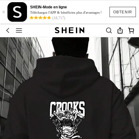
SHEIN-Mode en ligne
×
OBTENIR
Téléchargez l'APP & bénéficiez plus d'avantages !
(18,717)