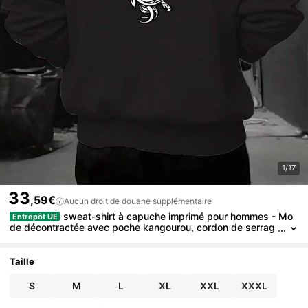
1/17
33
,59€
Aucun droit de douane supplémentaire
sweat-shirt à capuche imprimé pour hommes - Mo
Entrepôt UE
de décontractée avec poche kangourou, cordon de serrag
e, mélange de polyester, convient pour le port extérieur en
automne et en hiver
Taille
S
M
L
XL
XXL
XXXL