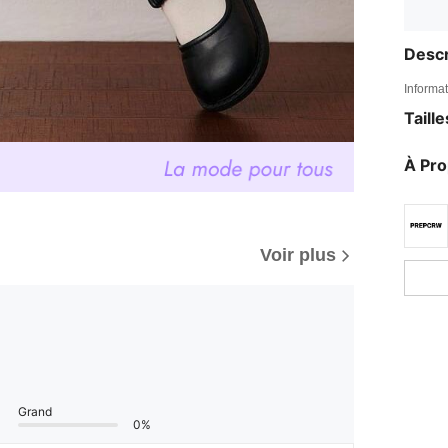
Descr
Informat
Taill
À Pr
Voir plus
Grand
0%