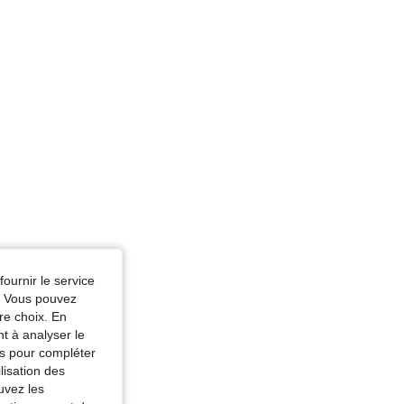
fournir le service
e. Vous pouvez
re choix. En
nt à analyser le
tés pour compléter
lisation des
uvez les