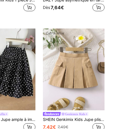
7,64€
Dès
flis
Genkimix Kids
Souflis Souflis Jupe ample à imprimé pois style coréen minimaliste pour filles, tenue décontractée d'été
SHEIN Genkimix Kids Jupe plissée pour jeune fille, style universitaire et urbain, cool et confortable, adaptée pour l'automne, le printemps et l'été, polyvalente pour les filles de 4 à 7 ans, idéale pour les sorties, l'école, la maison et les vacances
7,42€
7,49€