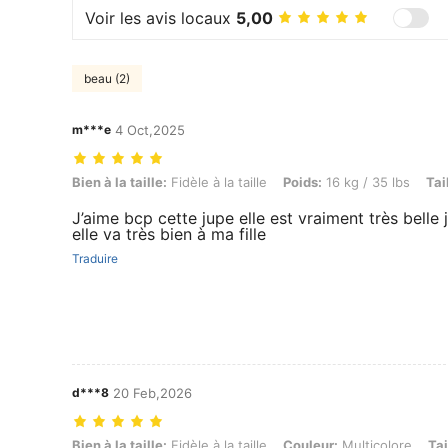
Voir les avis locaux
5,00
beau (2)
m***e
4 Oct,2025
Bien à la taille: Fidèle à la taille, Poids: 16 kg / 35 lbs, Taille: 41 cm 
Bien à la taille:
Fidèle à la taille
Poids:
16 kg / 35 lbs
Tai
J’aime bcp cette jupe elle est vraiment très belle 
elle va très bien à ma fille
Traduire
d***8
20 Feb,2026
Bien à la taille: Fidèle à la taille, Couleur: Multicolore, Taille: 4Y
Bien à la taille:
Fidèle à la taille
Couleur:
Multicolore
Tai