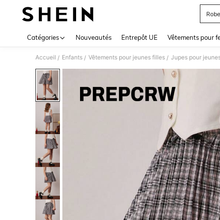
Robe
Use up 
Catégories
Nouveautés
Entrepôt UE
Vêtements pour 
Accueil
Enfants
Vêtements pour jeunes filles
Jupes pour jeunes 
/
/
/