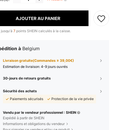
AJOUTER AU PANIER
 jusqu'à
7
points SHEIN calculés à la caisse.
édition à
Belgium
Livraison gratuite(Commandes ≥ 39,00€)
Estimation de livraison:
4-9 jours ouvrés
30-jours de retours gratuits
Sécurité des achats
Paiements sécurisés
Protection de la vie privée
Vendu par le vendeur professionnel : SHEIN
Expédié à partir de SHEIN
Informations et obligations du vendeur
Pour signaler ce vendeur et/ou ce produit