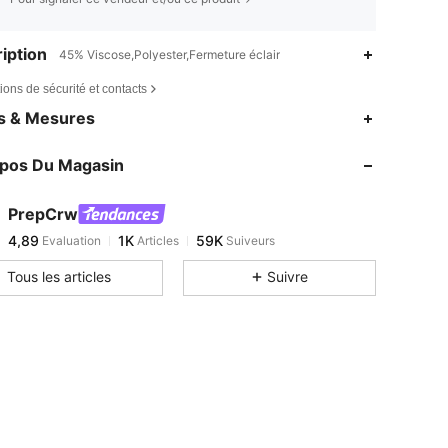
iption
45% Viscose,Polyester,Fermeture éclair
ions de sécurité et contacts
es & Mesures
4,89
1K
59K
opos Du Magasin
4,89
1K
59K
4,89
1K
59K
PrepCrw
4,89
1K
59K
Evaluation
Articles
Suiveurs
T***a
est en train de naviguer
Tous les articles
Suivre