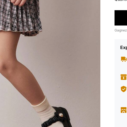
Gagnez
Exp