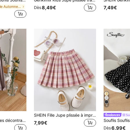
de Automne et hiver Jupes pour jeunes filles
8,49€
7,49€
Dès
4
SHEIN Fille Jupe plissée à imprimé tartan
Sou
DAZY Jupes plissées décontractées pour jeunes filles, polyvalentes et minimalistes
7,99€
6,99€
Dès