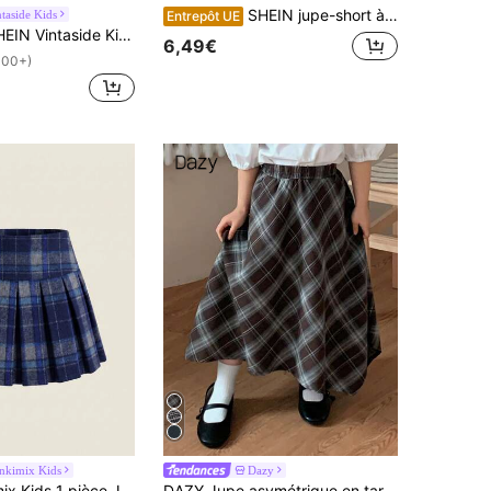
SHEIN jupe-short à sac en papier côtelé pour jeune fille avec bordure à volants, taille élastique, poche avec design en forme de cœur
ntaside Kids
Entrepôt UE
ntaside Kids Jupe de loisir de vacances florale Ditsy pour jeune fille
6,49€
100+)
nkimix Kids
Dazy
SHEIN Genkimix Kids 1 pièce Jupe à motif à carreaux casual pour jeunes filles, printemps automne
DAZY Jupe asymétrique en tartan tissé pour jeunes filles, automne