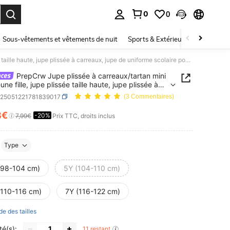
0
0
ouver. Press Enter to select.
Sous-vêtements et vêtements de nuit
Sports & Extérieur
Enfants
PrepCrw Jupe plissée à carreaux/tartan mini pour jeune fille, jupe plissée taille haute, jupe plissée à carreaux, jupe de uniforme scolaire pour la rentrée scolaire, premier jour d'école
PrepCrw Jupe plissée à carreaux/tartan mini
une fille, jupe plissée taille haute, jupe plissée à
ux, jupe de uniforme scolaire pour la rentrée
k25051221781839017
(3 Commentaires)
e, premier jour d'école
8€
-20%
ICE AND AVAILABILITY
7,99€
Prix TTC, droits inclus
Type
(98-104 cm)
5Y (104-110 cm)
(110-116 cm)
7Y (116-122 cm)
de des tailles
té(s):
11 restant