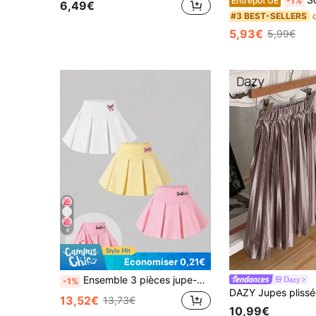
Entrepôt UE
-1%
6,49€
#3 BEST-SELLERS
5,93€
5,99€
4
Économiser 0,21€
Ensemble 3 pièces jupe-pantalon plissée à imprimé nœud, style scolaire quotidien pour jeunes filles, nouveau style d'été
Dazy
-1%
13,52€
13,73€
10,99€