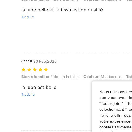
la jupe belle et le tissu est de qualité
Traduire
d***8
20 Feb,2026
Bien à la taille: Fidèle à la taille, Couleur: Multicolore, Taille: 6Y
Bien à la taille:
Fidèle à la taille
Couleur:
Multicolore
Tai
la jupe est belle
Nous utilisons des
Traduire
que vous avez dem
"Tout rejeter", "
sélectionnant "To
trafic, à offrir d
votre expérience 
cookies stricteme