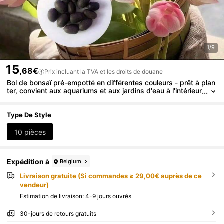
1/9
15
,68€
Prix incluant la TVA et les droits de douane
Bol de bonsaï pré-empotté en différentes couleurs - prêt à plan
ter, convient aux aquariums et aux jardins d'eau à l'intérieur
et à l'extérieur, comprend des instructions de culture, facile
à faire pousser avec un entretien minimal.
Type De Style
10 pièces
Expédition à
Belgium
Livraison gratuite (Si commandes ≥ 29,00€ auprès de ce
vendeur)
Estimation de livraison:
4-9 jours ouvrés
30-jours de retours gratuits