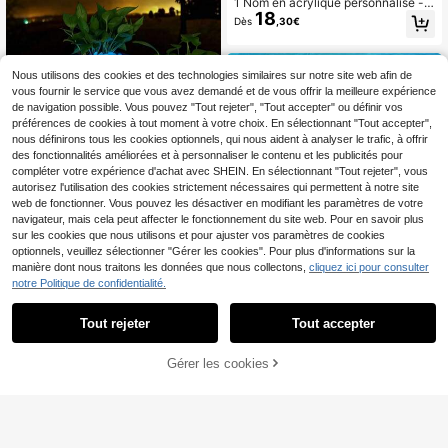
1 Nom en acrylique personnalisé -
fête des mères
18
Décorations de fête 3D à double co
Dès
,30€
uche découpées au laser personnal
isées, signalétique commerciale | Si
gnalétique d'entreprise en acrylique
miroir 3D, boutique, studio de salon
Nous utilisons des cookies et des technologies similaires sur notre site web afin de
de manucure, décoration murale
vous fournir le service que vous avez demandé et de vous offrir la meilleure expérience
de navigation possible. Vous pouvez "Tout rejeter", "Tout accepter" ou définir vos
préférences de cookies à tout moment à votre choix. En sélectionnant "Tout accepter",
nous définirons tous les cookies optionnels, qui nous aident à analyser le trafic, à offrir
des fonctionnalités améliorées et à personnaliser le contenu et les publicités pour
compléter votre expérience d'achat avec SHEIN. En sélectionnant "Tout rejeter", vous
autorisez l'utilisation des cookies strictement nécessaires qui permettent à notre site
web de fonctionner. Vous pouvez les désactiver en modifiant les paramètres de votre
navigateur, mais cela peut affecter le fonctionnement du site web. Pour en savoir plus
sur les cookies que nous utilisons et pour ajuster vos paramètres de cookies
optionnels, veuillez sélectionner "Gérer les cookies". Pour plus d'informations sur la
200/100 pièces de galets phosphor
manière dont nous traitons les données que nous collectons,
cliquez ici pour consulter
4
escents, pierres lumineuses pour la
Dès
,28€
notre Politique de confidentialité.
décoration de jardin, micro paysag
e, décoration d'aquarium, pelouse e
xtérieure, décoration de chemin, gal
Tout rejeter
Tout accepter
Désolés, ce produit est épuisé.
ets de jardin lumineux, pierres lumin
euses DIY, mariage, décoration d'ét
1 pièce Dispositif flottant gonflable
é, décoration de bonsaï de jardin ex
Gérer les cookies
SIMILAIRES
en PVC pour adultes, anneau de nat
#1 BEST-SELLERS
de Été Autres fournitures de piscine
térieur
ation gonflable, canapé d'eau, ham
(500+)
ac d'eau, pliable et portable, chaise
2
longue de natation extérieure, convi
Dès
,68€
ent pour la piscine, la plage, confort
able, léger, article de rentrée scolair