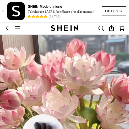
SHEIN-Mode en ligne
×
OBTENIR
Téléchargez l'APP & bénéficiez plus d'avantages !
(18,717)