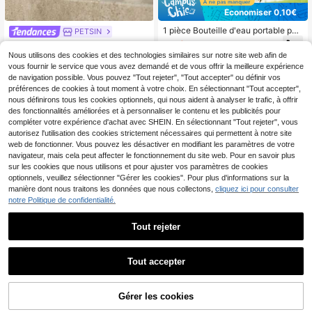
Économiser 0,10€
1 pièce Bouteille d'eau portable pou
PETSIN
r animaux de compagnie avec récip
6
PETSIN Grande capacité Bouteille
Dès
,58€
-1%
6,68€
ient alimentaire, tasse de voyage m
d'eau de voyage pour animaux de c
Nous utilisons des cookies et des technologies similaires sur notre site web afin de
6
ultifonctionnelle pour chien, distribu
,53€
ompagnie avec boîte à nourriture, t
vous fournir le service que vous avez demandé et de vous offrir la meilleure expérience
teur d'eau et mangeoire étanche po
asse à boire portable pour chien en
de navigation possible. Vous pouvez "Tout rejeter", "Tout accepter" ou définir vos
ur l'extérieur pour la marche, la rand
extérieur, accessoires pour chiens e
onnée, le camping, grande capacit
préférences de cookies à tout moment à votre choix. En sélectionnant "Tout accepter",
n promenade
é, sans fuite, accessoires de voyag
nous définirons tous les cookies optionnels, qui nous aident à analyser le trafic, à offrir
e essentiels
des fonctionnalités améliorées et à personnaliser le contenu et les publicités pour
compléter votre expérience d'achat avec SHEIN. En sélectionnant "Tout rejeter", vous
autorisez l'utilisation des cookies strictement nécessaires qui permettent à notre site
web de fonctionner. Vous pouvez les désactiver en modifiant les paramètres de votre
navigateur, mais cela peut affecter le fonctionnement du site web. Pour en savoir plus
sur les cookies que nous utilisons et pour ajuster vos paramètres de cookies
optionnels, veuillez sélectionner "Gérer les cookies". Pour plus d'informations sur la
manière dont nous traitons les données que nous collectons,
cliquez ici pour consulter
notre Politique de confidentialité.
Tout rejeter
1 pièce Bol de voyage pour animau
x de compagnie, bol d'alimentation
4
Dès
,78€
pour animaux de compagnie portabl
Tout accepter
e pour l'extérieur, boîte à collation p
Bouteille d'eau portable
Entrepôt UE
ortable multifonctionnelle, essentiel
2-en-1 pour chien avec bol pliable,
6
pour les déplacements extérieurs d
Dès
,61€
bouteille d'eau de voyage pour chie
Gérer les cookies
AJOUTER AU PANIER
es chats/chiens, petit bol de voyag
n 10oz, nouvelle bouteille d'eau por
e pour animaux de compagnie. Veuil