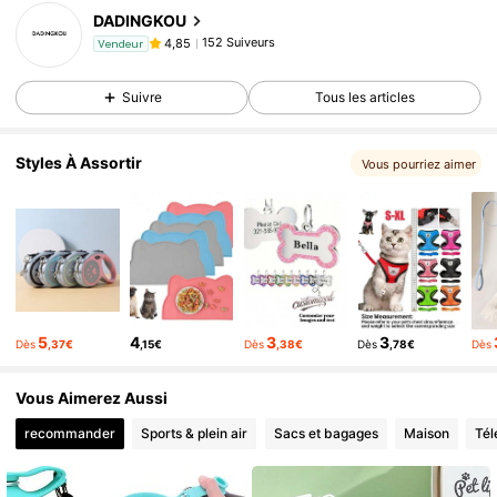
DADINGKOU
152 Suiveurs
4,85
Vendeur
Suivre
Tous les articles
Styles À Assortir
Vous pourriez aimer
5
4
3
3
Dès
,37€
,15€
Dès
,38€
Dès
,78€
Dès
Vous Aimerez Aussi
recommander
Sports & plein air
Sacs et bagages
Maison
Tél