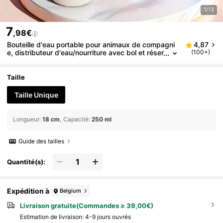
1/13
7
,98€
Bouteille d'eau portable pour animaux de compagni
4,87
e, distributeur d'eau/nourriture avec bol et réser
(100+)
voir, bouteille d'eau pour chats, lapins, chiots et
autres animaux de compagnie, convient pour la mar
che, les voyages et le camping
Taille
Taille Unique
Longueur
:
18 cm
Capacité
:
250 ml
Guide des tailles
Quantité(s):
Expédition à
Belgium
Livraison gratuite(Commandes ≥ 39,00€)
Estimation de livraison:
4-9 jours ouvrés