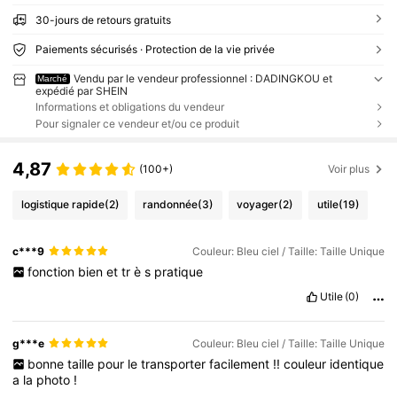
30-jours de retours gratuits
Paiements sécurisés · Protection de la vie privée
Vendu par le vendeur professionnel : DADINGKOU et
Marché
expédié par SHEIN
Informations et obligations du vendeur
Pour signaler ce vendeur et/ou ce produit
4,87
(100+)
Voir plus
logistique rapide
(2)
randonnée
(3)
voyager
(2)
utile
(19)
c***9
Couleur: Bleu ciel / Taille: Taille Unique
fonction
bien
et
tr
è
s
pratique
Utile
(0)
g***e
Couleur: Bleu ciel / Taille: Taille Unique
bonne
taille
pour
le
transporter
facilement
!!
couleur
identique
a
la
photo
!