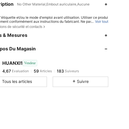
iption
No Other Material,Embout auriculaire,Aucune
 l'étiquette et/ou le mode d'emploi avant utilisation. Utiliser ce produi
ement conformément aux instructions du fabricant. Ne pas utiliser le
...
Voir tout
 s'il est endommagé, contaminé, présente un dysfonctionnement ou
ions de sécurité et contacts
ct anormal. Conserver dans les conditions indiquées sur l'étiquette.
ors de portée des enfants.
es & Mesures
opos Du Magasin
HUANXI1
Vendeur
4,67
59
183
Evaluation
Articles
Suiveurs
g***g
est en train de naviguer
Tous les articles
Suivre