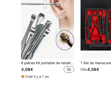
6 pièces Kit portable de retrait de cérumen , Cuillère à oreille, Nettoyant d'oreille à ressort spiral, Set de cure-oreilles de taille voyage, Nouveau en acier inoxydable, Spiral, Adulte, Sans batterie, Sans alimentation requise, Pour le nettoyage des oreilles Nettoyeur d'oreille électrique
3,08€
4,58€
Dès
Créé il y a 1 an