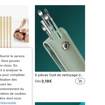
fournir le service
e. Vous pouvez
re choix. En
nt à analyser le
tés pour compléter
laires en cire d'abeille, bougies pour cérumen, bougies coniques creuses parfumées cylindriques
6 pièces Outil de nettoyage des oreilles Kit de cure-oreilles en acier inoxydable et 1 pièce Sac de rangement Outil de retrait du cérumen, Décoration de salon, chambre à coucher, salle de bain, maison, Accessoires de voyage, Mariage, Fête, Anniversaire, Cadeaux pour hommes, maman, papa, amis, Nouvel An, Accessoires, Cadeau amusant, École, Rentrée scolaire, Voyage, Accessoires de voyage, Produits de base pour la maison, Nettoyant d'oreille
lisation des
3,18€
Dès
€
uvez les
fonctionnement du
amètres de cookies
nière dont nous
fidentialité.