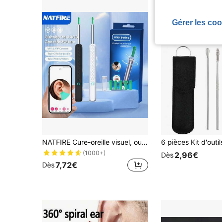
Gérer les coo
NATFIRE Cure-oreille visuel, outil de retrait de cérumen avec couvercles de cure-oreille, outil de nettoyage d'oreille sans fil, mini caméra et lumières LED, cuillère d'oreille pour iPhone iOS & Android, meilleur cadeau pour ami et famille
(1000+)
2,96€
Dès
7,72€
Dès