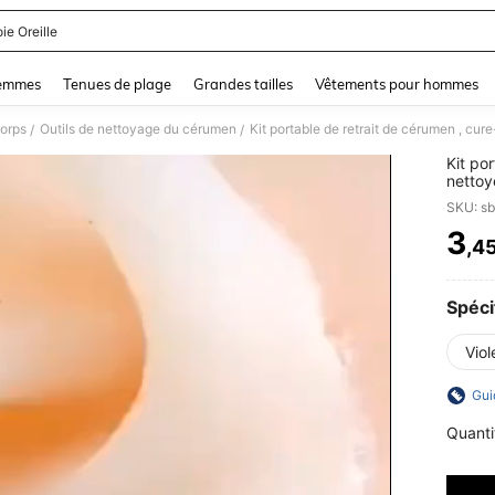
ie Oreille
and down arrow keys to navigate search Dernière recherche and Rechercher et Tr
femmes
Tenues de plage
Grandes tailles
Vêtements pour hommes
corps
Outils de nettoyage du cérumen
/
/
Kit por
nettoy
d'orei
SKU: s
marque
alimen
3
,4
PR
pour le
access
Spéci
Viol
Gui
Quanti