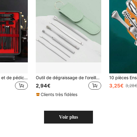
1 Set de manucure et de pédicure, outils de soins de beauté professionnels comprenant les soins du visage, de la manucure, des ongles de pied et du visage
Outil de dégraissage de l'oreille 6 pièces, ensemble de nettoyage de l'oreille en acier inoxydable 6 pièces, nettoyeur d'oreille, cuillère à oreille, cuillère à oreille à ressort, ensemble de retrait de cérumen portable de voyage
2,94€
3,25€
3,28
Clients très fidèles
Voir plus