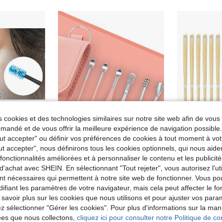
 cookies et des technologies similaires sur notre site web afin de vous 
andé et de vous offrir la meilleure expérience de navigation possibl
Tout accepter" ou définir vos préférences de cookies à tout moment à vot
ut accepter", nous définirons tous les cookies optionnels, qui nous aide
es fonctionnalités améliorées et à personnaliser le contenu et les publici
Ensemble d'outils de retrait de cérumen doux - Nettoyeur d'oreille en spirale avec cuillère à cure-oreille et grattoir, kit de nettoyage d'oreille réutilisable pour adultes, outils de retrait de cérumen portables pour les soins de l'oreille à la maison et en voyage
6 pièces Cuillère d'oreille en acier inoxydable à double extrémité, nettoyant d'oreille, outil d'élimination du cérumen, usage domestique
10 pièces Bougies auriculaires Hopi, bougies auricu
-1%
d'achat avec SHEIN. En sélectionnant "Tout rejeter", vous autorisez l'uti
2,85€
Dès
4,83€
4,88
nt nécessaires qui permettent à notre site web de fonctionner. Vous po
ifiant les paramètres de votre navigateur, mais cela peut affecter le 
 savoir plus sur les cookies que nous utilisons et pour ajuster vos par
lez sélectionner "Gérer les cookies". Pour plus d'informations sur la ma
ées que nous collectons,
cliquez ici pour consulter notre Politique de con