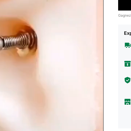
Gagnez
Exp