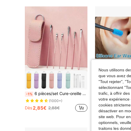
Nous utilisons des
que vous avez dem
"Tout rejeter", "
sélectionnant "To
trafic, à offrir d
6 pièces/set Cure-oreille en acier inoxydable à double tête en spirale, outils de nettoyage des oreilles pour utilisation à domicile
-1%
votre expérience 
4,18€
(1000+)
cookies stricteme
2,85€
Dès
2,88€
désactiver en mod
site web. Pour en
optionnels, veuil
traitons les donn