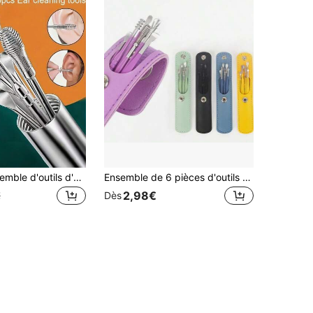
10 pièces Ensemble d'outils d'extraction de cérumen en acier inoxydable - Curette auriculaire rotative en spirale, collecte du cérumen, facile à utiliser pour l'hygiène personnelle
Ensemble de 6 pièces d'outils de nettoyage de cérumen en acier inoxydable avec 1 sac de rangement, convient pour le salon, la chambre, la salle de bain et autres décorations de la maison, également pour les voyages, les mariages, les fêtes, les anniversaires et autres occasions, cadeau idéal pour les hommes, les parents, les amis, le Nouvel An, les vacances, l'école, la rentrée scolaire, les voyages, la maison
2,98€
€
Dès