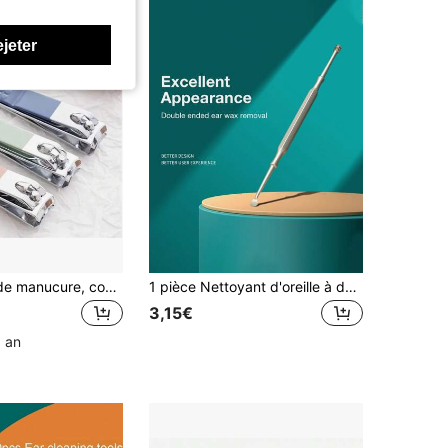
ejeter
4 pièces Set de manucure, coupe-ongles en acier inoxydable, lime à ongles portable, set de pédicure professionnel, set de beauté, pour voyage ou maison
1 pièce Nettoyant d'oreille à double extrémité - Bâton de nettoyage d'oreille complet à 360° | Outil de retrait de cérumen en spirale à double extrémité & Ensemble | Kit de soins d'oreille professionnel - Ensemble de nettoyage d'oreille essentiel pour la maison, l'école, la rentrée scolaire et les voyages
3,15€
1 an