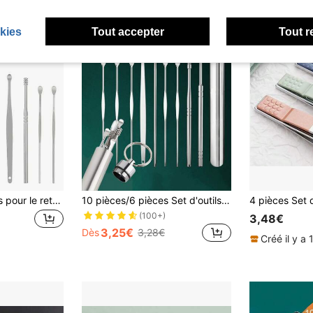
kies
Tout accepter
Tout r
6 pièces Kit d'outils pour le retrait de cérumen, comprenant un nettoyeur en forme de cuillère et un cure-oreille rotatif à 360 degrés, avec un étui de rangement portable. Cadeau essentiel pour les femmes pour nettoyer le cérumen pendant les voyages. Nettoyeur d'oreille électrique
10 pièces/6 pièces Set d'outils de nettoyage d'oreille en acier inoxydable - Extracteur de cérumen en spirale, Kit de soins de perçage d'oreille avec cuillère de nettoyage d'oreille, sans pile nécessaire, cadeau de vacances, porte-clés portable pour le voyage et la beauté à la maison
(100+)
3,48€
3,25€
Dès
3,28€
Créé il y a 