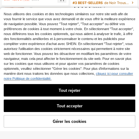
mprimé léopard, sacs de rangement
ultifonction grande capacité avec s
#3 BEST-SELLERS
de Noir Trousses de toilette
de vêtements zippés, cubes d'emba
éparation sèche et humide, transpar
(1000+)
llage de valise portables
ent en PVC, organisateur de maquill
Nous utilisons des cookies et des technologies similaires sur notre site web afin de
6
age et accessoires de voyage. Sac
Dès
,33€
de maquillage étanche et imperméa
vous fournir le service que vous avez demandé et de vous offrir la meilleure expérience
ble en PU noir à double couche.
de navigation possible. Vous pouvez "Tout rejeter", "Tout accepter" ou définir vos
préférences de cookies à tout moment à votre choix. En sélectionnant "Tout accepter",
nous définirons tous les cookies optionnels, qui nous aident à analyser le trafic, à offrir
des fonctionnalités améliorées et à personnaliser le contenu et les publicités pour
compléter votre expérience d'achat avec SHEIN. En sélectionnant "Tout rejeter", vous
autorisez l'utilisation des cookies strictement nécessaires qui permettent à notre site
web de fonctionner. Vous pouvez les désactiver en modifiant les paramètres de votre
navigateur, mais cela peut affecter le fonctionnement du site web. Pour en savoir plus
sur les cookies que nous utilisons et pour ajuster vos paramètres de cookies
Afficher les articles similaires en stock
Voir tout
optionnels, veuillez sélectionner "Gérer les cookies". Pour plus d'informations sur la
manière dont nous traitons les données que nous collectons,
cliquez ici pour consulter
notre Politique de confidentialité.
Tout rejeter
4
Sac de rangement portable pour règ
les avec fermeture éclair, porte-ser
#1 BEST-SELLERS
de Nylon Stockage de voyage
Tout accepter
viettes hygiéniques et tampons, sac
Désolés, ce produit est épuisé.
2
de maquillage polyvalent, accessoir
Dès
,77€
es essentiels pour la plage, la rentré
Sac de plage en maille imperméabl
Gérer les cookies
e scolaire et les voyages
EN RUPTURE DE STOCK
e multicolore à la mode, imprimé av
#3 BEST-SELLERS
de Multicolore Sacs de maquillage
ec le motif << Homard rayé », sac c
2
osmétique thème plage. Sac cosmé
Dès
,78€
tique transparent grande capacité,