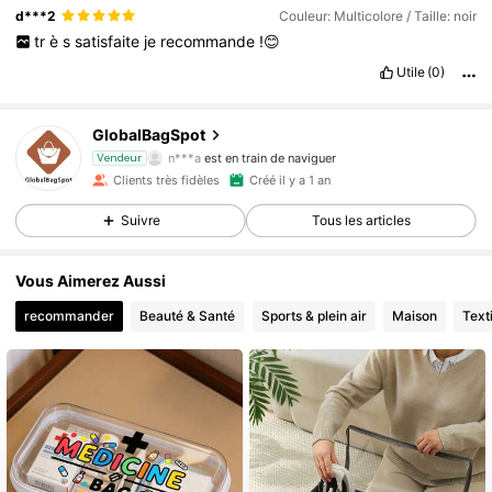
d***2
Couleur: Multicolore / Taille: noir
tr
è
s
satisfaite
je
recommande
!😊
5K Suiveurs
4,87
Utile
(0)
5K Suiveurs
4,87
GlobalBagSpot
5K Suiveurs
4,87
n***a
est en train de naviguer
Vendeur
5K Suiveurs
4,87
Clients très fidèles
Créé il y a 1 an
5K Suiveurs
4,87
Suivre
Tous les articles
5K Suiveurs
4,87
Vous Aimerez Aussi
5K Suiveurs
4,87
recommander
Beauté & Santé
Sports & plein air
Maison
Text