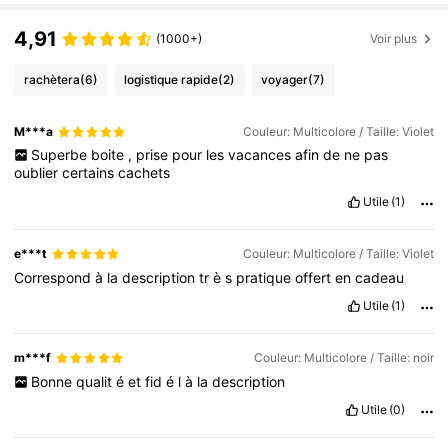
4,91
(1000+)
Voir plus
rachètera
(6)
logistique rapide
(2)
voyager
(7)
M***a
Couleur: Multicolore / Taille: Violet
Superbe
boite
,
prise
pour
les
vacances
afin
de
ne
pas
oublier
certains
cachets
Utile
(1)
e***t
Couleur: Multicolore / Taille: Violet
Correspond
à
la
description
tr
è
s
pratique
offert
en
cadeau
Utile
(1)
m***f
Couleur: Multicolore / Taille: noir
Bonne
qualit
é
et
fid
é
l
à
la
description
Utile
(0)