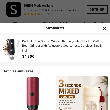
SHEIN-Mode en ligne
×
OBTENIR
Téléchargez l'APP & bénéficiez plus d'avantages !
(18,717)
Similaires
Portable Burr Coffee Grinder, Rechargeable Electric Coffee
Bean Grinder With Adjustable Coarseness, Cordless Small
Espresso Coffee Mill For Home Use, Travel, Camping, Office
Noir
(Black)
34,36€
Articles similaires