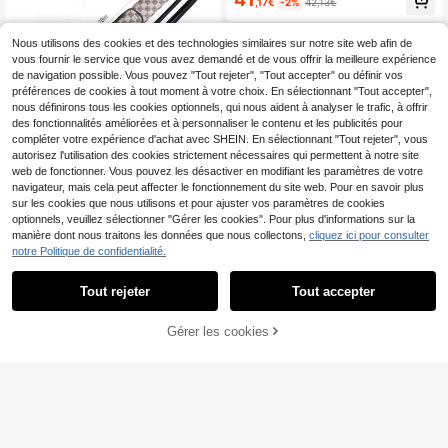
,17€
-2%
42,13€
d premium marron 1/2, léger et dura
ble, doublure en mousse 3D pour un
e meilleure protection de la queue d
Nous utilisons des cookies et des technologies similaires sur notre site web afin de
e billard, accessoire pratique et faci
vous fournir le service que vous avez demandé et de vous offrir la meilleure expérience
le à transporter lors des parties de b
de navigation possible. Vous pouvez "Tout rejeter", "Tout accepter" ou définir vos
illard, cadeau idéal pour les joueurs
de billard et de snooker
préférences de cookies à tout moment à votre choix. En sélectionnant "Tout accepter",
nous définirons tous les cookies optionnels, qui nous aident à analyser le trafic, à offrir
des fonctionnalités améliorées et à personnaliser le contenu et les publicités pour
compléter votre expérience d'achat avec SHEIN. En sélectionnant "Tout rejeter", vous
autorisez l'utilisation des cookies strictement nécessaires qui permettent à notre site
web de fonctionner. Vous pouvez les désactiver en modifiant les paramètres de votre
1 pièce Étui de queue de billard de h
navigateur, mais cela peut affecter le fonctionnement du site web. Pour en savoir plus
aute qualité, sac à main durable en
27
sur les cookies que nous utilisons et pour ajuster vos paramètres de cookies
,53€
PU avec un design à 2 trous pour a
optionnels, veuillez sélectionner "Gérer les cookies". Pour plus d'informations sur la
ccueillir en toute 1 queue de billard
1
manière dont nous traitons les données que nous collectons,
cliquez ici pour consulter
et 1 embout, convient aux joueurs d
1
notre Politique de confidentialité.
e 9 boules américaines et de billard
1 pièce Étui rigide pour queue de bill
ard, convient pour 1 queue complèt
52
,18€
e en 2 parties, avec 2 poches à fer
Tout rejeter
Tout accepter
meture éclair, sangle d'épaule douc
e, sac de queue de billard microfibr
e résistant à l'eau, accessoires de b
Gérer les cookies
Vous Aimerez Aussi
illard unisexes