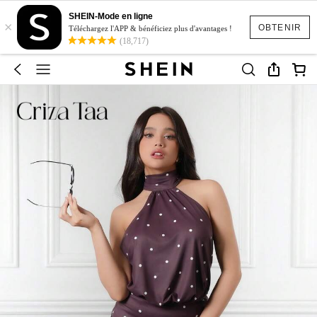
SHEIN-Mode en ligne
×
OBTENIR
Téléchargez l'APP & bénéficiez plus d'avantages !
(18,717)