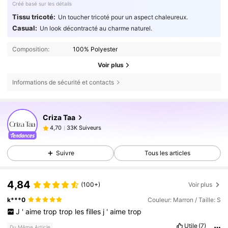
Créé basé sur les détails
Tissu tricoté:
Un toucher tricoté pour un aspect chaleureux.
Casual:
Un look décontracté au charme naturel.
Composition:
100% Polyester
Voir plus
Informations de sécurité et contacts
33K Suiveurs
4,70
Criza Taa
33K Suiveurs
4,70
b***e
est en train de naviguer
33K Suiveurs
4,70
Suivre
Tous les articles
33K Suiveurs
4,70
33K Suiveurs
4,70
4,84
(100+)
Voir plus
33K Suiveurs
4,70
k***0
Couleur: Marron / Taille: S
J
'
aime
trop
trop
les
filles
j
'
aime
trop
Utile
(7)
Du Même Article