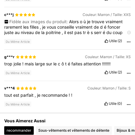
c***j
Couleur: Marron / Taille: XXS
Fidèle aux images du produit:
Alors
o
ù
je
trouve
vraiment
rarement
les
filles
,
je
vous
conseille
vraiment
de
d
é
foncer
juste
au
niveau
de
la
poitrine
,
il
est
pas
tr
è
s
serr
é
du
coup
vous
savez
que
est
-
ce
qu
’
il
a
pas
de
poitrine
et
tire
sur
le
Utile
(2)
Du Même Article
haut
on
peut
un
peu
voir
votre
eins
Mais
sinon
rien
à
dire
g***r
Couleur: Marron / Taille: XS
trop
jolie
!
mais
large
sur
le
c
ô
t
é
faites
attention
!!!!!!!
Utile
(2)
Du Même Article
v***4
Couleur: Marron / Taille: S
tout
est
parfait
,
je
recommande
!
!
Utile
(0)
Du Même Article
Vous Aimerez Aussi
recommander
Sous-vêtements et vêtements de détente
Bijoux & m