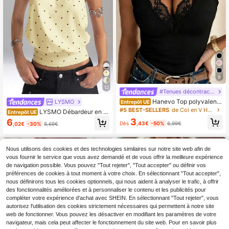
9
12
#Tenues décontractées
Hanevo Top polyvalent
LYSMO
Entrepôt UE
et décontracté pour usage quotidie
#5 BEST-SELLERS
de Col en V Hauts, chemisiers et t-shirts pour fem
LYSMO Débardeur en m
Entrepôt UE
n avec garniture en dentelle pour fe
aille à col montant zippé pour femm
3
6
mmes
Dès
,43€
-50%
6,99€
,02€
-30%
8,69€
e, noir à pois, élégant, pour brunch
d'été, sans manches, minimaliste dé
contracté, jaune clair bouton d'or, st
yle licou
Nous utilisons des cookies et des technologies similaires sur notre site web afin de
vous fournir le service que vous avez demandé et de vous offrir la meilleure expérience
de navigation possible. Vous pouvez "Tout rejeter", "Tout accepter" ou définir vos
préférences de cookies à tout moment à votre choix. En sélectionnant "Tout accepter",
nous définirons tous les cookies optionnels, qui nous aident à analyser le trafic, à offrir
des fonctionnalités améliorées et à personnaliser le contenu et les publicités pour
compléter votre expérience d'achat avec SHEIN. En sélectionnant "Tout rejeter", vous
autorisez l'utilisation des cookies strictement nécessaires qui permettent à notre site
web de fonctionner. Vous pouvez les désactiver en modifiant les paramètres de votre
navigateur, mais cela peut affecter le fonctionnement du site web. Pour en savoir plus