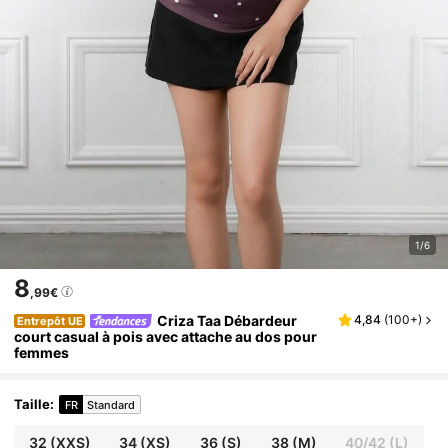
1/6
8
,99€
Criza Taa Débardeur
4,84
(
100+
)
Entrepôt UE
court casual à pois avec attache au dos pour
femmes
Taille
:
FR
Standard
32
(XXS)
34
(XS)
36
(S)
38
(M)
40/42
(L)