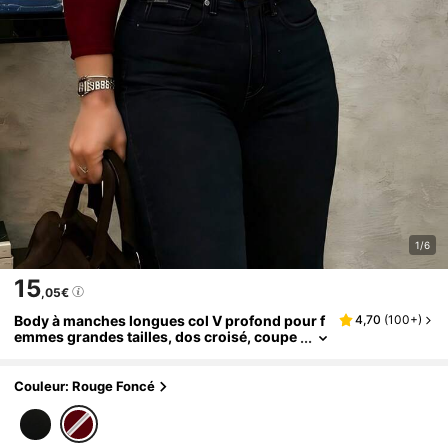
1/6
15
,05€
Body à manches longues col V profond pour f
4,70
(
100+
)
emmes grandes tailles, dos croisé, coupe
ajustée, noir unicolore, top basique déco
ntracté
Couleur: Rouge Foncé