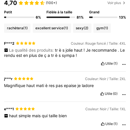
4,70
(100+)
Voir plus
Petit
Fidèle à la taille
Grand
6%
81%
13%
rachètera
(1)
excellent service
(1)
sexy
(2)
gym
(1)
F***2
Couleur: Rouge foncé / Taille: 4XL
La qualité des produits:
tr
è
s
jolie
haut
!
Je
recommande
.
Le
rendu
est
en
plus
de
ç
a
tr
è
s
sympa
!
Utile
(1)
j***r
Couleur: Noir / Taille: 2XL
Magnifique
haut
mati
è
res
pas
epaise
je
ladore
Utile
(0)
e***1
Couleur: Noir / Taille: 1XL
haut
simple
mais
qui
taille
bien
Utile
(1)