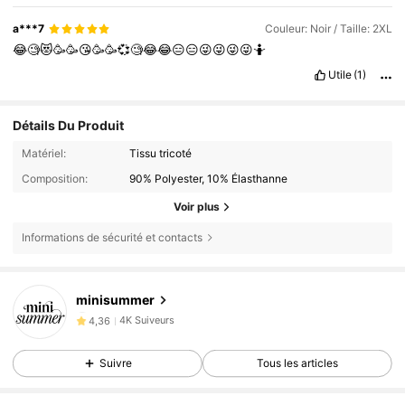
a***7
Couleur: Noir / Taille: 2XL
😂🧐😻🥳🥳😘🥳🥳💞🧐😂😂😑😑😜😜😜😜🤷
Utile
(1)
Détails Du Produit
Matériel:
Tissu tricoté
Composition:
90% Polyester, 10% Élasthanne
Voir plus
Informations de sécurité et contacts
4K Suiveurs
4,36
minisummer
4K Suiveurs
4,36
4K Suiveurs
4,36
Suivre
Tous les articles
4K Suiveurs
4,36