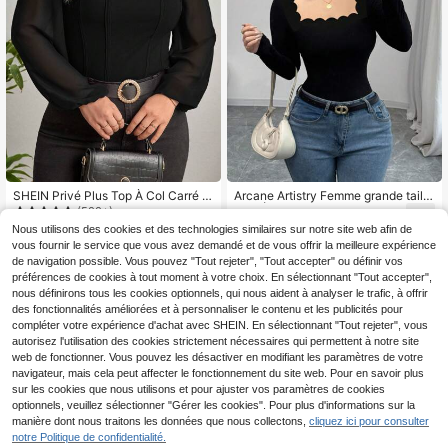
SHEIN Privé Plus Top À Col Carré M
Arcane Artistry Femme grande taille
anches Bouffantes
Noir Élégant T-shirt à Manches Lon
(500+)
10
,69€
gues à Col Carré avec Volant, Coup
Nous utilisons des cookies et des technologies similaires sur notre site web afin de
11
e Ajustée
,87€
vous fournir le service que vous avez demandé et de vous offrir la meilleure expérience
de navigation possible. Vous pouvez "Tout rejeter", "Tout accepter" ou définir vos
préférences de cookies à tout moment à votre choix. En sélectionnant "Tout accepter",
nous définirons tous les cookies optionnels, qui nous aident à analyser le trafic, à offrir
des fonctionnalités améliorées et à personnaliser le contenu et les publicités pour
compléter votre expérience d'achat avec SHEIN. En sélectionnant "Tout rejeter", vous
autorisez l'utilisation des cookies strictement nécessaires qui permettent à notre site
web de fonctionner. Vous pouvez les désactiver en modifiant les paramètres de votre
navigateur, mais cela peut affecter le fonctionnement du site web. Pour en savoir plus
sur les cookies que nous utilisons et pour ajuster vos paramètres de cookies
Afficher les articles similaires en stock
Voir tout
optionnels, veuillez sélectionner "Gérer les cookies". Pour plus d'informations sur la
manière dont nous traitons les données que nous collectons,
cliquez ici pour consulter
notre Politique de confidentialité.