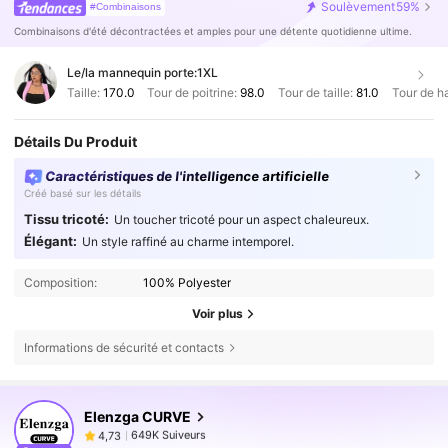
Soulèvement
59%
#Combinaisons
Combinaisons d'été décontractées et amples pour une détente quotidienne ultime.
Le/la mannequin porte:
1XL
Taille:
170.0
Tour de poitrine:
98.0
Tour de taille:
81.0
Tour de h
Détails Du Produit
Caractéristiques de l'intelligence artificielle
Créé basé sur les détails
Tissu tricoté:
Un toucher tricoté pour un aspect chaleureux.
Élégant:
Un style raffiné au charme intemporel.
Composition:
100% Polyester
Voir plus
Informations de sécurité et contacts
649K Suiveurs
4,73
Elenzga CURVE
649K Suiveurs
4,73
h***2
est en train de naviguer