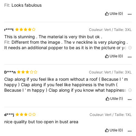
Fit:
Looks
fabulous
Utile
(0)
r***t
Couleur: Vert / Taille: 3XL
This
is
stunning
.
The
material
is
very
thin
but
ok
.
Fit:
Different
from
the
image
.
The
v
neckline
is
very
plunging
.
It
needs
an
additional
popper
to
be
as
it
is
in
the
picture
or
you
need
to
wear
a
bandeau
top
underneath
Utile
(0)
D***n
Couleur: Vert / Taille: 3XL
Clap
along
if
you
feel
like
a
room
without
a
roof
(
Because
I
'
m
happy
)
Clap
along
if
you
feel
like
happiness
is
the
truth
(
Because
I
'
m
happy
)
Clap
along
if
you
know
what
happiness
is
to
you
(
Because
I
'
m
happy
)
Clap
along
if
you
feel
like
(
uh
)
Utile
(1)
that
'
s
what
you
wanna
do
(
hey
,
c
'
mon
,
uh
)
d***j
Couleur: Vert / Taille: 1XL
nice
quality
but
too
open
in
bust
area
Utile
(0)