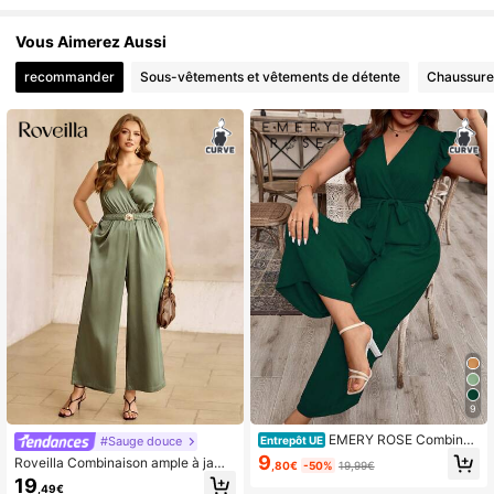
Vous Aimerez Aussi
recommander
Sous-vêtements et vêtements de détente
Chaussure
9
EMERY ROSE Combinai
#Sauge douce
Entrepôt UE
son ample pour femmes grandes tail
9
Roveilla Combinaison ample à jamb
,80€
-50%
19,99€
les d'été en couleur unie, col superp
es larges avec ceinture à boucle ro
19
osé en V, manches courtes
,49€
nde en métal réglable, col V en sati