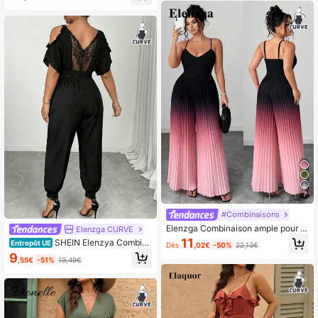
n. Style vintage français élégant, co
nvient pour le bureau, les sorties dé
contractées, la plage, la rue. Polyva
lente, adaptée pour le printemps/l'ét
é.
7
#Combinaisons
Elenzga Combinaison ample pour fe
Elenzga CURVE
mmes avec bretelles spaghetti, plis
11
SHEIN Elenzya Combina
Entrepôt UE
Dès
,02€
-50%
22,13€
sée, dégradée, jambes larges. Desig
ison grande taille noire à épaules dé
9
n affinant la taille. Convient pour les
,55€
-51%
19,49€
nudées en dentelle, taille cintrée et
déplacements quotidiens, les sortie
jambes évasées
s et les vacances