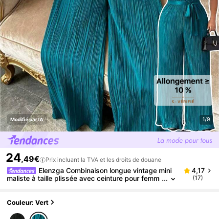
1/9
Modifié par IA
24
,49€
Prix incluant la TVA et les droits de douane
Elenzga Combinaison longue vintage mini
4,17
maliste à taille plissée avec ceinture pour femm
(17)
es grandes tailles, col V sans manches, verte
Couleur: Vert