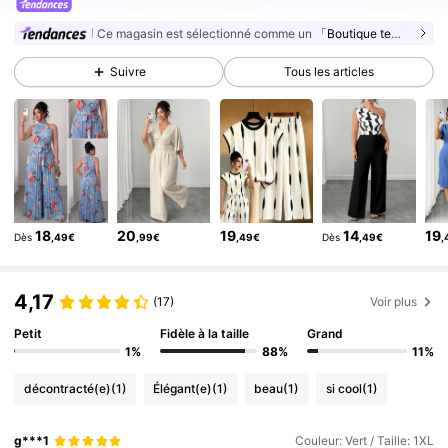
649K Suiveurs
4,73
Ce magasin est sélectionné comme un
「Boutique tendance」
649K Suiveurs
4,73
Suivre
Tous les articles
649K Suiveurs
4,73
649K Suiveurs
4,73
649K Suiveurs
4,73
649K Suiveurs
4,73
649K Suiveurs
4,73
18
20
19
14
19
Dès
,49€
,99€
,49€
Dès
,49€
,
649K Suiveurs
4,73
649K Suiveurs
4,73
4,17
(17)
Voir plus
Petit
Fidèle à la taille
Grand
1%
88%
11%
décontracté(e)
(1)
Élégant(e)
(1)
beau
(1)
si cool
(1)
g***1
Couleur: Vert / Taille: 1XL