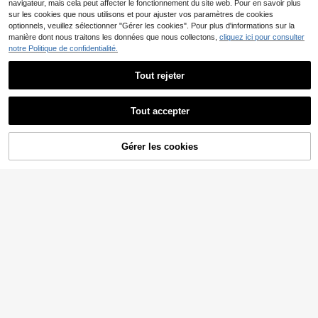
navigateur, mais cela peut affecter le fonctionnement du site web. Pour en savoir plus
sur les cookies que nous utilisons et pour ajuster vos paramètres de cookies
optionnels, veuillez sélectionner "Gérer les cookies". Pour plus d'informations sur la
manière dont nous traitons les données que nous collectons,
cliquez ici pour consulter
notre Politique de confidentialité.
Tout rejeter
17
13
Slaydiva CURVE
Tout accepter
Économiser 10,48€
Slaydiva Nouvelle tenue
Entrepôt UE
rave/Pâques pour femmes, style Ol
#4 BEST-SELLERS
de Voyage Combinaisons et bodys grande taille
#Combinaisons
d Money, tenue de concert country,
6
Veslaya Vert olive, été, tr
Gérer les cookies
Entrepôt UE
AJOUTER AU PANIER
tenues de sortie, Fairycore, tenues
,61€
-51%
13,49€
opical, combinaison sans manches
#4 BEST-SELLERS
de Jambe large Combinaisons et bodys grande taille
de festival, vêtements de vacances
col en V grande taille pour femmes,
tropicales pour femmes, tenues d'ét
10
combinaison bohème à jambes larg
,78€
-49%
21,26€
é pour femmes, été, rave, été europ
es, plage décontractée, invitée de
éen, tenues de printemps, tenues w
mariage, streetwear Y2K, trajet
estern pour femmes en surpoids, co
ncert, tenue de remise des diplôme
s, combinaison/salopette d'été poly
valente, décontractée et simple pou
r femmes avec ceinture