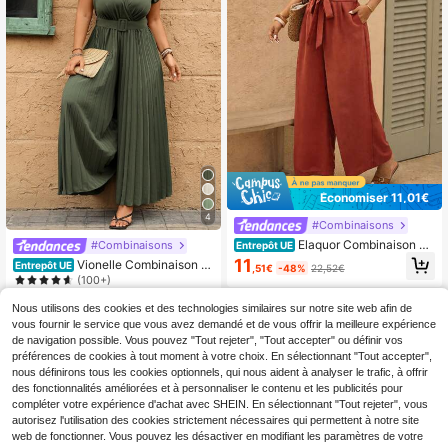
Économiser 11,01€
4
#Combinaisons
Elaquor Combinaison a
#Combinaisons
Entrepôt UE
mple à volants pour femmes grande
11
Vionelle Combinaison él
Entrepôt UE
,51€
-48%
22,52€
s tailles, combinaisons amples, com
égante, décontractée et profession
(100+)
binaisons pour femmes, tenues pour
nelle pour femmes grandes tailles, p
femmes, tenues décontractées de v
30
rintemps/été, avec col V, taille cintr
,13€
Nous utilisons des cookies et des technologies similaires sur notre site web afin de
acances pour femmes
ée, fermeture à boutons devant, jam
vous fournir le service que vous avez demandé et de vous offrir la meilleure expérience
bes larges, coupe ample, manches
de navigation possible. Vous pouvez "Tout rejeter", "Tout accepter" ou définir vos
courtes
préférences de cookies à tout moment à votre choix. En sélectionnant "Tout accepter",
nous définirons tous les cookies optionnels, qui nous aident à analyser le trafic, à offrir
des fonctionnalités améliorées et à personnaliser le contenu et les publicités pour
compléter votre expérience d'achat avec SHEIN. En sélectionnant "Tout rejeter", vous
autorisez l'utilisation des cookies strictement nécessaires qui permettent à notre site
web de fonctionner. Vous pouvez les désactiver en modifiant les paramètres de votre