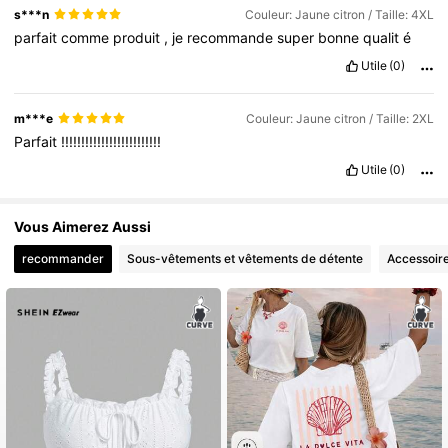
s***n
Couleur: Jaune citron / Taille: 4XL
parfait
comme
produit
,
je
recommande
super
bonne
qualit
é
Utile
(0)
m***e
Couleur: Jaune citron / Taille: 2XL
Parfait
!!!!!!!!!!!!!!!!!!!!!!!!!
Utile
(0)
Vous Aimerez Aussi
recommander
Sous-vêtements et vêtements de détente
Accessoir