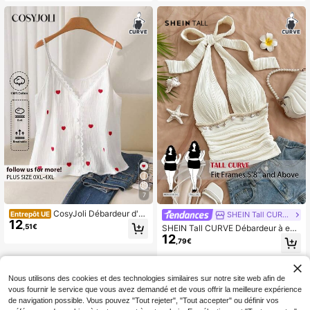
ent pour les fêtes, les rendez-vous,
elle et patchwork
le thé de l'après-midi, la plage, les f
estivals de musique, le carnaval. Ta
illes grandes
7
CosyJoli Débardeur d'ét
Entrepôt UE
SHEIN Tall CURVE
12
é grande taille en dentelle à bretelle
,51€
SHEIN Tall CURVE Débardeur à enc
s fines sans manches avec imprimé
12
olure ras-du-cou froncé avec décor
,79€
cœur
ation de coquillage texturé et d'étoil
e de mer pour femmes grandes taill
es
Nous utilisons des cookies et des technologies similaires sur notre site web afin de
vous fournir le service que vous avez demandé et de vous offrir la meilleure expérience
de navigation possible. Vous pouvez "Tout rejeter", "Tout accepter" ou définir vos