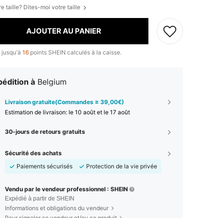
e taille? Dites-moi votre taille
AJOUTER AU PANIER
 jusqu'à
16
points SHEIN calculés à la caisse.
édition à
Belgium
Livraison gratuite(Commandes ≥ 39,00€)
Estimation de livraison:
le 10 août et le 17 août
30-jours de retours gratuits
Sécurité des achats
Paiements sécurisés
Protection de la vie privée
Vendu par le vendeur professionnel : SHEIN
Expédié à partir de SHEIN
Informations et obligations du vendeur
Pour signaler ce vendeur et/ou ce produit