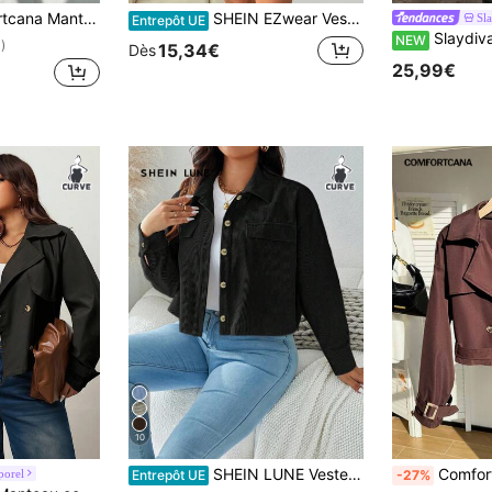
boucle, col cranté, épaules tombantes, coupe ample, grande taille, style rétro
SHEIN EZwear Veste décontractée à manches longues à épaules tombantes et boutonnage simple pour femmes grandes tailles, automne/hiver
Sl
Entrepôt UE
Slaydiva Veste utilitaire zipp
NEW
)
15,34€
Dès
25,99€
10
SHEIN LUNE Veste décontractée simple à boutons devant et fausse poche, couleur unie, pour les grandes tailles. Idéale pour les vacances, l'hiver, l'automne
Comfortcana Trench court
porel
Entrepôt UE
-27%