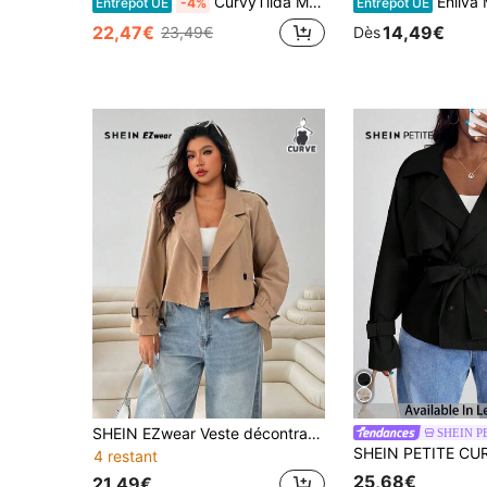
CurvyTilda Manteau trench court style vintage noir grande taille avec col
Enliva Manteau coupe-vent trench court classique simple et polyvalent, ample et confortable 
Entrepôt UE
-4%
Entrepôt UE
22,47€
14,49€
23,49€
Dès
SHEIN EZwear Veste décontractée à manches longues ample à double boutonnage pour femmes, style court, couleur unie
SHEIN P
4 restant
25,68€
21,49€