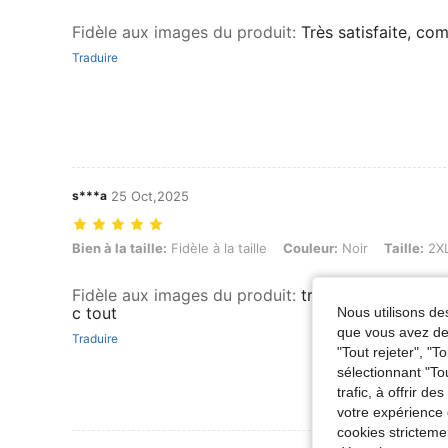
Fidèle aux images du produit
:
Très satisfaite, co
Traduire
s***a
25 Oct,2025
Bien à la taille: Fidèle à la taille, Couleur: Noir, Taille: 2XL
Bien à la taille:
Fidèle à la taille
Couleur:
Noir
Taille:
2X
Fidèle aux images du produit
:
très agréable à por
c tout
Nous utilisons des
que vous avez dem
Traduire
"Tout rejeter", "
sélectionnant "To
trafic, à offrir d
votre expérience 
cookies stricteme