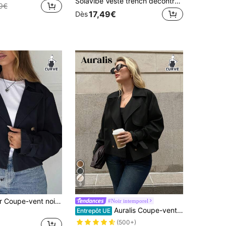
Solavibe Veste trench décontractée à double boutonnage, manches longues raglan, couleur unie, pour femmes grande taille
9€
17,49€
Dès
9
SHEIN EZwear Coupe-vent noir décontracté à col cranté et double boutonnage, grande taille, automne
#Noir intemporel
Auralis Coupe-vent court en trench classique kaki, style simple et décontracté, ample et confortable, polyvalent pour le quotidien. Manteau de printemps pour femmes en grande taille
Entrepôt UE
(500+)