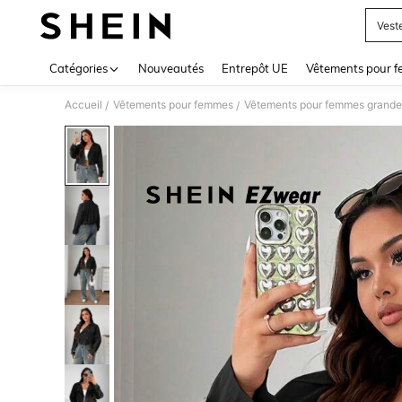
Vest
Use up 
Catégories
Nouveautés
Entrepôt UE
Vêtements pour 
Accueil
Vêtements pour femmes
Vêtements pour femmes grandes
/
/