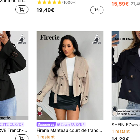
pour un usage quotidien, style décontracté pour femmes grandes tailles, pour morphologie pomme et ronde, manteau de style simple pour le printemps
(1000+)
15,59€
21,4
19,49€
ETITE CURVE
Firerie CURVE
SHEIN PETITE CURVE Trench-coat élégant pour femmes grandes tailles avec boutons, ceinture à nouer et boucle métallique
Firerie Manteau court de tranchée pour femmes grandes tailles, avec col montant, ceinture et poches, de couleur kaki
1 restant
1 restant
14,29€