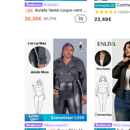
Comfortcana Manteau court trench avec ceinture 
Auralis
Entrepôt UE
Auralis Veste coupe-vent courte kaki classique polyvalente basique confortable et ample pour femme grande taille, mode décontractée automne et hiver, tenues d'automne, style simple, manteaux d'hiver
-2%
(1000+
20,26€
20,71€
23,49€
Économiser 1,02€
#Blazer cropped
#Noir intem