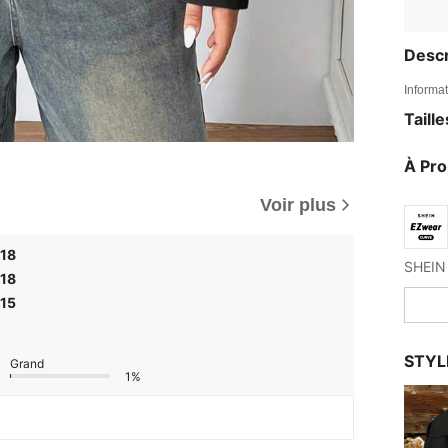
Descr
Informat
Taill
À Pr
Voir plus
,18
,18
,15
STYL
Grand
1%