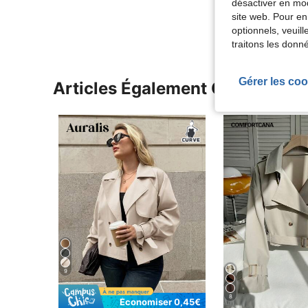
désactiver en mod
Voir Plus D
site web. Pour en
optionnels, veuil
traitons les donn
Gérer les coo
Articles Également Consultés
9
8
Économiser 0,45€