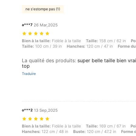
ne s'estompe pas (1)
a***7
26 Mar,2025
Bien à la taille: Fidèle à la taille, Taille: 158 cm / 62 in, Poids: 88 
Bien à la taille:
Fidèle à la taille
Taille:
158 cm / 62 in
Po
Taille:
100 cm / 39 in
Hanches:
120 cm / 47 in
Forme du
La qualité des produits
:
super belle taille bien vr
top
Traduire
o***2
13 Sep,2025
Bien à la taille: Fidèle à la taille, Taille: 169 cm / 67 in, Poids: 90 
Bien à la taille:
Fidèle à la taille
Taille:
169 cm / 67 in
Po
Hanches:
122 cm / 48 in
Buste:
120 cm / 47.2 in
Forme d