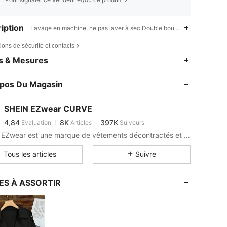
iption
Lavage en machine, ne pas laver à sec,Double boutonnage,Boutons,
ions de sécurité et contacts
4,84
8K
397K
es & Mesures
4,84
8K
397K
opos Du Magasin
4,84
8K
397K
4,84
8K
397K
SHEIN EZwear CURVE
4,84
8K
397K
Evaluation
Articles
Suiveurs
4***5
est en train de naviguer
4,84
8K
397K
SHEIN EZwear est une marque de vêtements décontractés et cool, avec les dernières tendances en matière de vêtements décontractés.
4,84
8K
397K
Tous les articles
Suivre
4,84
8K
397K
4,84
8K
397K
ES À ASSORTIR
4,84
8K
397K