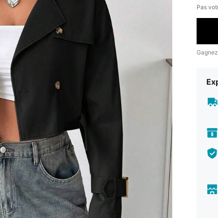
Pas votr
Gagnez
Exp