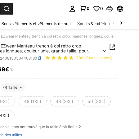
0
0
ouver. Press Enter to select.
Sous-vêtements et vêtements de nuit
Sports & Extérieur
Enfants
SHEIN EZwear Manteau trench à col rétro crop, manches longues, couleur unie, grande taille, pour l'automne/hiver
EZwear Manteau trench à col rétro crop,
s longues, couleur unie, grande taille, pour
mne/hiver
z2408130304408180
(100+ Commentaires)
69€
ICE AND AVAILABILITY
FR Taille
(0XL)
46 (1XL)
48 (2XL)
50 (3XL)
(4XL)
des clients ont trouvé que la taille était fidèle
de des tailles