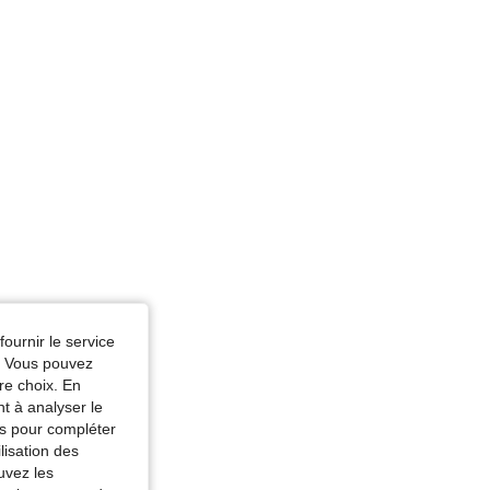
fournir le service
e. Vous pouvez
re choix. En
nt à analyser le
tés pour compléter
lisation des
uvez les