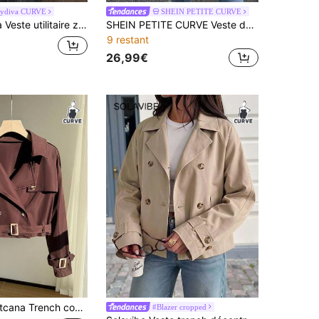
aydiva CURVE
SHEIN PETITE CURVE
ée à manches longues de couleur unie pour femmes grandes tailles
SHEIN PETITE CURVE Veste décontractée à col cranté et épaules tombantes pour femmes grandes tailles, automne/hiver
9 restant
26,99€
 grande taille en couleur unie rétro avec col cranté
#Blazer cropped