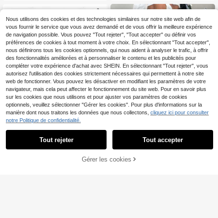
s
e élégante et classique en satin de
coupe évasée, de nouvelle mode él
Nous utilisons des cookies et des technologies similaires sur notre site web afin de
égante.
vous fournir le service que vous avez demandé et de vous offrir la meilleure expérience
de navigation possible. Vous pouvez "Tout rejeter", "Tout accepter" ou définir vos
préférences de cookies à tout moment à votre choix. En sélectionnant "Tout accepter",
nous définirons tous les cookies optionnels, qui nous aident à analyser le trafic, à offrir
des fonctionnalités améliorées et à personnaliser le contenu et les publicités pour
compléter votre expérience d'achat avec SHEIN. En sélectionnant "Tout rejeter", vous
autorisez l'utilisation des cookies strictement nécessaires qui permettent à notre site
web de fonctionner. Vous pouvez les désactiver en modifiant les paramètres de votre
navigateur, mais cela peut affecter le fonctionnement du site web. Pour en savoir plus
sur les cookies que nous utilisons et pour ajuster vos paramètres de cookies
optionnels, veuillez sélectionner "Gérer les cookies". Pour plus d'informations sur la
manière dont nous traitons les données que nous collectons,
cliquez ici pour consulter
notre Politique de confidentialité.
6
Économiser 0,59€
Tout rejeter
Tout accepter
SHEIN Clasi Jupe en sat
EARO Jupe évasée en maille floqué
Entrepôt UE
in élégante de couleur unie de long
e élégante, vintage, romantique, dé
16
18
Gérer les cookies
AJOUTER AU PANIER
,33€
,40€
-3%
18,99€
ueur régulière pour femmes de gran
contractée et minimaliste pour tous
de taille
les jours. Nouvelle jupe longue pliss
ée à taille haute, ample, couvrant le
s hanches et affinante en mousselin
e de soie à fleurs pour femmes au pr
intemps et en automne, couleur noir
e