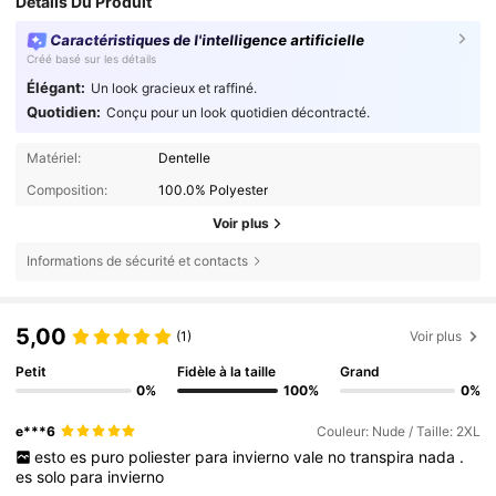
Détails Du Produit
Caractéristiques de l'intelligence artificielle
Créé basé sur les détails
Élégant:
Un look gracieux et raffiné.
Quotidien:
Conçu pour un look quotidien décontracté.
Matériel:
Dentelle
Composition:
100.0% Polyester
Voir plus
Informations de sécurité et contacts
5,00
(1)
Voir plus
Petit
Fidèle à la taille
Grand
0%
100%
0%
e***6
Couleur: Nude / Taille: 2XL
esto
es
puro
poliester
para
invierno
vale
no
transpira
nada
.
es
solo
para
invierno