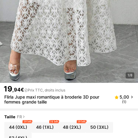
1/8
19
,94€
Prix TTC, droits inclus
Flirla Jupe maxi romantique à broderie 3D pour
5,00
femmes grande taille
(1)
Taille
FR
10 left
16 left
10 left
44
(0XL)
46
(1XL)
48
(2XL)
50
(3XL)
52
(4XL)